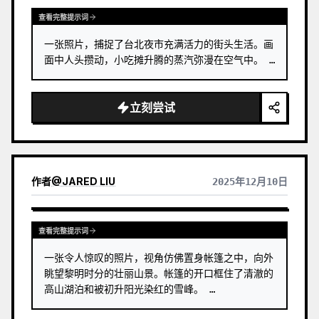
查看完整提示词
一张照片，捕捉了台北夜市充满活力的街头生活。画
面中人头攒动，小吃摊升腾的蒸汽弥漫在空气中。 …
立刻尝试
作者
@
JARED LIU
2025年12月10日
查看完整提示词
一张令人惊叹的照片，视角仿佛置身帐篷之中，向外
眺望黎明时分的壮丽山景。帐篷的开口框住了清澈的
高山湖泊和被初升阳光染红的雪峰。 …