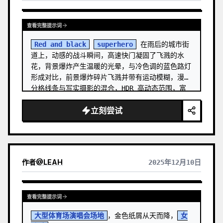
查看完整提示词
Red and black
superhero
 在雨后的城市街
道上，动感的战斗瞬间，高速快门凝固了飞溅的水
花，背景爆炸产生温暖的光晕，与冷色调的蓝色路灯
形成对比，前景爆炸碎片飞溅并带有运动模糊，漫画
分格线条与写实摄影的混合，HDR 高动态范围，富
有冲击力的构图，漫威电影级别的 VFX 纹理，16:9 
立刻尝试
宽高比，边缘锐化处理
作者
@
LEAH
2025年12月10日
查看完整提示词
大型体育场演唱会场地
，金色纸屑从天而降，
女