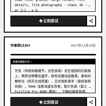
details, film photography --chaos 30 --
ar 3:2 --v 6.
立刻尝试
作者
@
LEAH
2025年12月10日
查看完整提示词
艺伎（传统和服细节，白色妆容）走在祇园的石板路
上，两旁吉野樱花盛开，粉色花瓣动态飘落，柔和的
散射光（阴天光线质量），日式电影美学（是枝裕和
风格），50mm 浅景深虚化背景，胶片色调（富士 
Fujifilm Pro 400H 模拟），宁静的禅意氛围，
适合手机壁纸的竖构图
立刻尝试