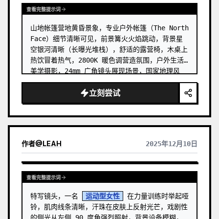
查看完整提示词
山地帐篷营地黄昏景象，专业户外帐篷（The North 
Face）细节清晰可见，前景篝火火焰跳动，背景星
空银河清晰（长曝光堆栈），舒适的露营椅，木桌上
热饮冒着热气，2800K 暖色调营造氛围，户外生活
美学摄影，24mm 广角镜头展现场景，国家地理风
格，16:9 横向构图
立刻尝试
作者
@
LEAH
2025年12月10日
查看完整提示词
特写镜头，一名 
运动型女性
 在力量训练时举起哑
铃，肌肉线条清晰，汗珠在皮肤上反射光芒，戏剧性
的侧光从左侧 90 度角强烈照射，背景设备模糊，