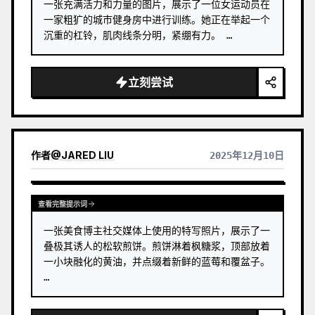
一张充满活力和力量的图片，展示了一位女运动员在
一家粗犷的城市健身房中进行训练。她正在举起一个
沉重的杠铃，肌肉线条分明，紧绷有力。 …
立刻尝试
作者
@
JARED LIU
2025年12月10日
查看完整提示词
一张美食博主社交媒体上使用的特写照片，展示了一
叠极其诱人的松软煎饼。煎饼淋着枫糖浆，顶部放着
一小块融化的黄油，并点缀着新鲜的蓝莓和覆盆子。 
…