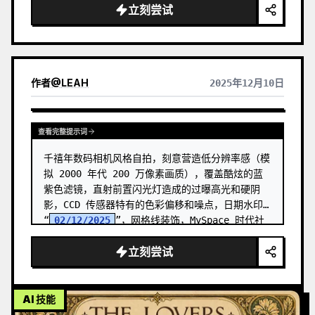
立刻尝试
作者
@
LEAH
2025年12月10日
查看完整提示词
千禧年数码相机风格自拍，刻意营造低分辨率感（模
拟 2000 年代 200 万像素画质），覆盖酷炫的蓝
紫色滤镜，直射前置闪光灯造成的过曝高光和硬阴
影，CCD 传感器特有的色彩偏移和噪点，日期水印
“
02/12/2025
”，网格线装饰，MySpace 时代社
交媒体质感，1:1 正方形构图
立刻尝试
AI 技能