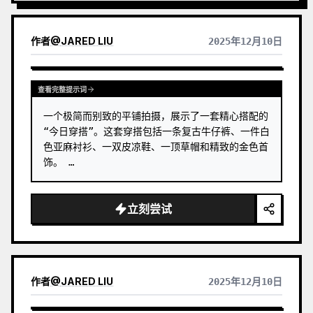
体即使在缩略图中也保持辨识度。画面整体强调安静、
克制和现代版画般的质感，色彩从原图提取，以深蓝、
墨黑、灰绿、石色或低饱和暖色为主，并在合适时加入
作者
@
JARED LIU
2025年12月10日
一处微小的暖色标记。标题通常保持极小、诗意而像展
签，不喧宾夺主。 适合制作极简艺术海报、摄影遗物系
列、建筑与城市影像海报、抽象编辑摄影、画廊感照片
封面，以及适用于抖音等移动端传播的视觉系列。最终
查看完整提示词
作品会保留原照片的真实内容，同时在下方建立一个具
一个极简而别致的平铺拍摄，展示了一套精心搭配的
有稳定系列感的“记忆印记”，让每张照片都拥有独立的
情绪和可延展的视觉身份。
“今日穿搭”。这套穿搭包括一条复古牛仔裤、一件白
色亚麻衬衫、一双皮凉鞋、一顶草帽和精致的金色首
饰。 …
立刻尝试
作者
@
JARED LIU
2025年12月10日