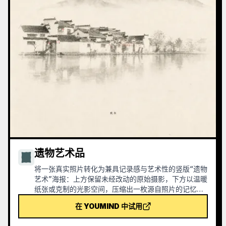
遗物艺术品
将一张真实照片转化为兼具记录感与艺术性的竖版“遗物
艺术”海报：上方保留未经改动的原始摄影，下方以温暖
纸张或克制的光影空间，压缩出一枚源自照片的记忆性
图形。它不是普通插画或装饰海报，而是用少量墨色块
在 YOUMIND 中试用
面、柔化边缘、留白切口和稀疏线条，提炼出建筑、城
市、水面、道路、人物尺度、地平线与光影关系，让主