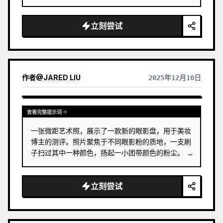
立刻尝试
作者
@
JARED LIU
2025年12月10日
查看完整提示词
一张微距艺术照，展示了一款新的眼影盘，用于美妆
博主的测评。照片聚焦于不同眼影粉的质地，一支刷
子扫过其中一种颜色，扬起一小团带颜色的粉尘。 …
立刻尝试