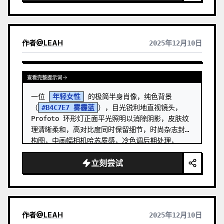
作者
@
LEAH
2025年12月10日
查看完整提示词
一位 
年轻女性
 的极简半身肖像，纯色背景
（
#B4C7E7 雾霾蓝
），目光锐利地直视镜头，
Profoto 环形灯正面平光照明以消除阴影，皮肤纹
理清晰柔和，高对比度同时保留细节，时尚杂志封面
构图，中画幅相机哈苏质感，冷色调后期处理，
Billie Eilish 专辑封面美学，1:1 正方形构图
立刻尝试
作者
@
LEAH
2025年12月10日