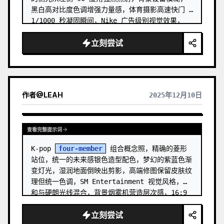
黑白高对比度色调增强力量感，体育摄影高速快门 
1/1000 秒凝固瞬间，Nike 广告级别视觉效果，
1:1 方形构图，边缘锐化增强质感
立刻尝试
作者
@
LEAH
2025年12月10日
查看完整提示词
K-pop 
four-member
 组合概念照，精确的菱形
站位，统一的未来感银色造型配色，梦幻的紫蓝色渐
变灯光，湿润地面倒映出剪影，高端修图保留皮肤纹
理但统一色调，SM Entertainment 视觉风格，柔
和与硬朗光线混合，背景烟雾机营造层次感，16:9 
专辑概念照构图
立刻尝试