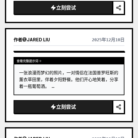
立刻尝试
作者
@
JARED LIU
2025年12月10日
查看完整提示词
一张浪漫而梦幻的照片，一对情侣在法国普罗旺斯的
薰衣草田里，伴着夕阳野餐。他们开心地笑着，分享
着一瓶葡萄酒。 …
立刻尝试