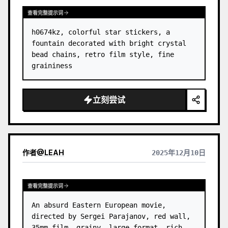
查看完整提示词
h0674kz, colorful star stickers, a 
fountain decorated with bright crystal 
bead chains, retro film style, fine 
graininess
立刻尝试
作者
@
LEAH
2025年12月10日
查看完整提示词
An absurd Eastern European movie, 
directed by Sergei Parajanov, red wall, 
35mm film, grainy, large format, rich 