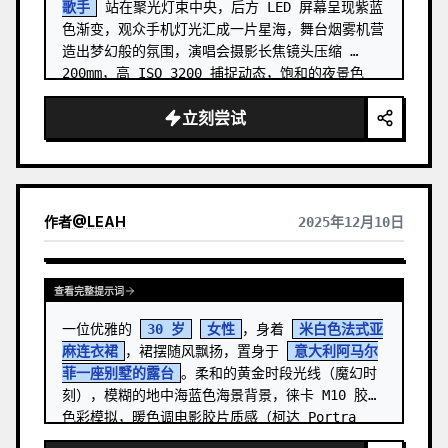
歌手
 站在聚光灯束中央，后方 LED 屏幕呈现紫蓝
色渐变，观众手机灯光汇成一片星海，舞台烟雾机营
造出梦幻般的氛围，演唱会摄影长焦镜头压缩 
200mm，高 ISO 3200 捕捉动态，饱和的夜景色
彩，Eras Tour 视觉风格，16:9 横向构图
立刻尝试
作者
@
LEAH
2025年12月10日
查看完整提示词
一位优雅的 
30 岁
女性
，身着 
米白色法式亚
麻连衣裙
，裙摆随风飘扬，置身于 
意大利阿马尔
菲一座别墅的露台
。柔和的黄金时段光线（魔幻时
刻），模糊的地中海蓝色海景背景，徕卡 M10 胶片
色彩模拟，暖色调电影胶片质感（柯达 Portra 
40…