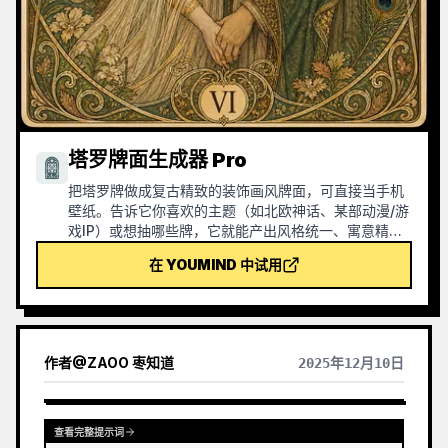
塔罗牌面生成器 Pro
把塔罗牌做成复古精致的装饰画风牌面，可直接当手机
壁纸。告诉它你喜欢的主题（如北欧神话、某部动漫/游
戏IP）或想抽哪些牌，它就能产出风格统一、寓意精美
的塔罗牌图。支持整套78张、单组或自选几张，画面精
在 YOUMIND 中试用
致耐看、没有粗糙的AI塑料感。可配合YouMind定时任
务实现每天早上自动抽牌+解读（需自行配置定时任
务）。
作者
@
ZAOO 枣知道
2025年12月10日
查看完整提示词