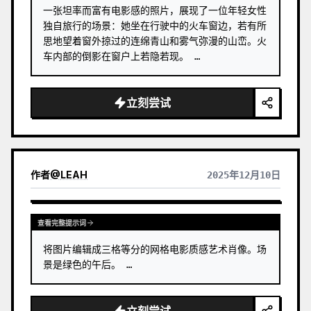
一张坦率而富有电影感的照片，展现了一位年轻女性
独自旅行的场景：她坐在行驶中的火车窗边，若有所
思地望着窗外掠过的连绵青山和雾气弥漫的山峦。火
车内部的倒影在窗户上若隐若现。 …
立刻尝试
作者
@
LEAH
2025年12月10日
查看完整提示词
将图片编辑成三格等分的网格电影质感艺术肖像。场
景是绿色的午后。 …
立刻尝试