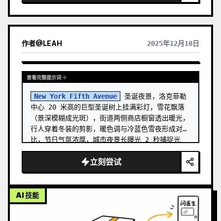
作者
@
LEAH
2025年12月10日
查看完整提示词
New York Fifth Avenue
 圣诞夜景，洛克菲勒
中心 20 米高的巨型圣诞树上挂满彩灯，雪花飘落
（景深模糊成光斑），街道两侧商店橱窗透出暖光，
行人穿着冬装的剪影，暖色调与冷蓝色雪夜形成对
比，节日气氛浓厚，城市夜景长曝光 2 秒捕捉光
轨，电影级调色，16:9 明信片构图
立刻尝试
AI 技能