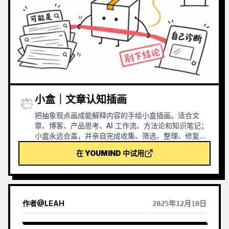
小盒｜文章认知插画
把抽象观点画成能解释内容的手绘小盒插画。适合文
章、博客、产品思考、AI 工作流、方法论和知识笔记；
小盒永远合盖，并亲自完成收集、筛选、整理、修复或
交接等核心动作。
在 YOUMIND 中试用
作者
@
LEAH
2025年12月10日