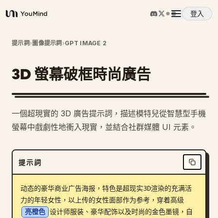
登入
YouMind
概覽
提示詞
›
圖像提示詞
›
GPT IMAGE 2
3D 螢幕破框時尚廣告
使用案例
技能
一個超現實的 3D 廣告提示詞，描述模特兒從智慧型手機
螢幕中戲劇性地衝入現實，並結合社群媒體 UI 元素。
提示詞
提示詞
定價
动态的豪华商业广告海报，特色是超现实3D渲染的充满活
下載
力的年轻女性，以上传的女性面部作为参考，穿着高级
亮橙色
设计师服装、豪华配饰以及时尚的金色墨镜，自