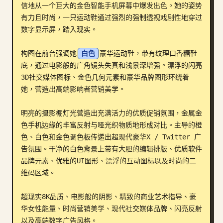
信地从一个巨大的金色智能手机屏幕中爆发出色。她的姿势
部落格
有力且时尚，一只运动鞋通过强烈的强制透视戏剧性地穿过
数字显示屏，踏入现实。

更新
构图在前台强调她
白色
豪华运动鞋，带有纹理口香糖鞋
底，通过电影般的广角镜头失真和浅景深增强。漂浮的闪亮
3D社交媒体图标、金色几何元素和豪华品牌图形环绕着
她，营造出高端影响者营销美学。

明亮的摄影棚灯光营造出充满活力的优质促销氛围，金属金
色手机边缘的丰富反射与哑光织物质地形成对比。主导的橙
色、白色和金色调色板传递出超现代豪华X / Twitter 广
告氛围。干净的白色背景上带有大胆的编辑排版、优质软件
品牌元素、优雅的UI图形、漂浮的互动图标以及时尚的二
维码区域。

超现实8K品质、电影般的阴影、精致的商业艺术指导、豪
华女性能量、时尚营销美学、现代社交媒体品牌、闪亮反射
以及高端数字广告风格。
