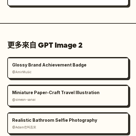
更多來自 GPT Image 2
Glossy Brand Achievement Badge
@AmirMušić
Miniature Paper-Craft Travel Illustration
@simeon-sanai
Realistic Bathroom Selfie Photography
@Adam也叫吉米