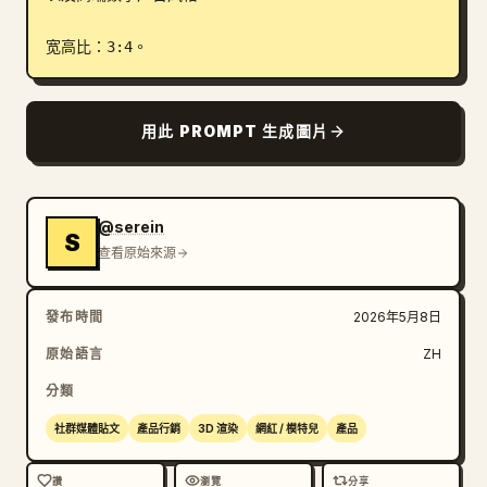
宽高比：3:4。
用此 PROMPT 生成圖片
@serein
S
查看原始來源
發布時間
2026年5月8日
原始語言
ZH
分類
社群媒體貼文
產品行銷
3D 渲染
網紅 / 模特兒
產品
讚
瀏覽
分享