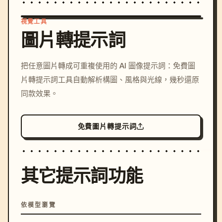
視覺工具
圖片轉提示詞
/imagine prompt: cinemati
把任意圖片轉成可重複使用的 AI 圖像提示詞：免費圖
c, cyberpunk sunset, neon
片轉提示詞工具自動解析構圖、風格與光線，幾秒還原
colors, 8k --v 6.0
同款效果。
免費圖片轉提示詞
其它提示詞功能
依模型瀏覽