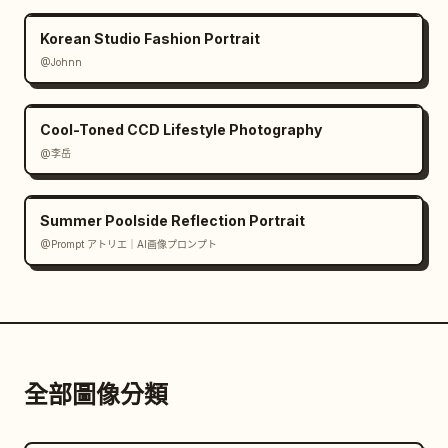
Korean Studio Fashion Portrait
@Johnn
Cool-Toned CCD Lifestyle Photography
@李岳
Summer Poolside Reflection Portrait
@Prompt アトリエ｜AI画像プロンプト
全部圖像分類