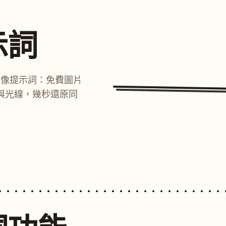
示詞
圖像提示詞：免費圖片
與光線，幾秒還原同