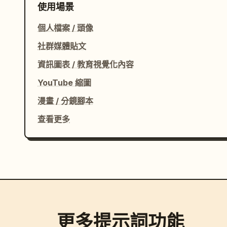
使用場景
    "frame_4": {

      "title": "戶外早餐 – 由他人拍攝",

個人檔案 / 頭像
      "environment": "戶外早餐咖啡館",

社群媒體貼文
      "pose": "自然地吃早餐，未察覺鏡頭",

      "camera": "由另一個人拍攝的照片",

資訊圖表 / 教育視覺化內容
      "expression": "放鬆"
YouTube 縮圖
漫畫 / 分鏡腳本
查看更多
更多提示詞功能