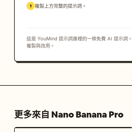
    "不完美的鏡子構圖，未置中",

複製上方完整的提示詞。
1
    "自然浴室光線，無刺眼陰影"

  ],

  "vibe": "剛睡醒，真實且未擺拍的早晨時刻"

}

這是 YouMind 提示詞庫裡的一條免費 AI 提
    "frame_2": {

複製與改用。
      "title": "戶外跑步 – 動作中自拍",

      "environment": "戶外跑道或人行道",

      "pose": "跑步時拿著手機快速自拍，動作中",

      "camera": "前置鏡頭自拍，手臂可見，略帶動態感",

      "expression": "專注但活潑，張口呼吸",

      "clothing": {

        "outfit": "
pink
 運動服",

        "hat": "白色跑步帽"

      },

更多來自 Nano Banana Pro
      "details": [

        "自然日光",

        "無誇張的動態模糊",
