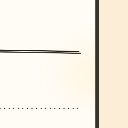
/imagine prompt: cinematic, cyberpunk s
unset, neon colors, 8k --v 6.0