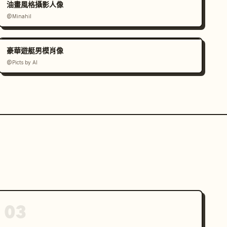
油畫風格攝影人像
@Minahil
豪華遊艇男模肖像
@Picts by AI
03