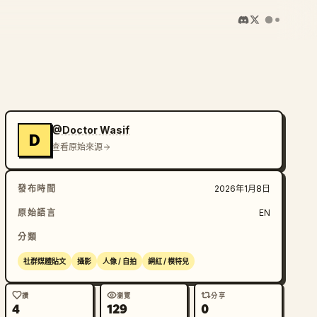
@Doctor Wasif
D
查看原始來源
發布時間
2026年1月8日
原始語言
EN
分類
社群媒體貼文
攝影
人像 / 自拍
網紅 / 模特兒
讚
瀏覽
分享
4
129
0