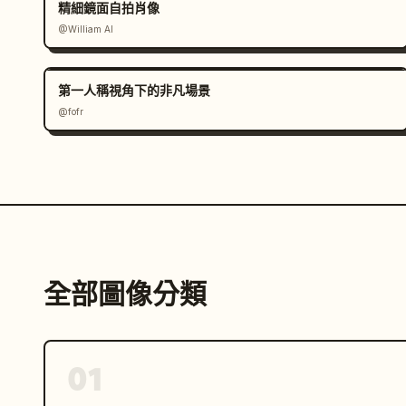
精細鏡面自拍肖像
        "運動寫實主義"

@William AI
      ],

      "vibe": "運動中被捕捉"

    },

第一人稱視角下的非凡場景
@fofr
    "frame_3": {

      "title": "咖啡休息時間隨拍",

      "environment": "咖啡館或居家餐桌佈置",

      "pose": "隨意坐著喝咖啡",

      "camera": "隨手自拍",

      "expression": "若有所思，放鬆，眼睛未直接看鏡頭",

      "details": [

        "咖啡杯在啜飲中",

全部圖像分類
        "自然姿勢",

        "背景次要且不突兀"

      ],

      "vibe": "寧靜的重置時刻"

01
    },
