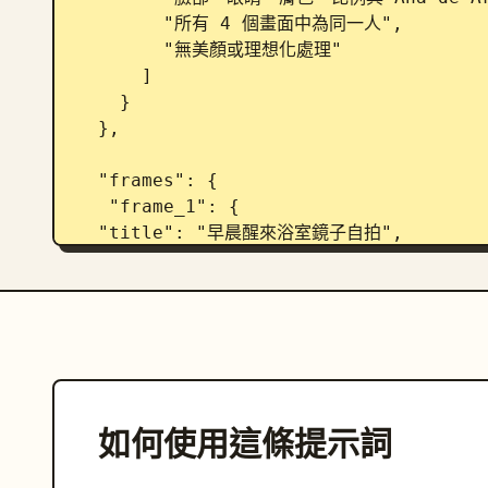
        "所有 4 個畫面中為同一人",

        "無美顏或理想化處理"

      ]

    }

  },

  "frames": {

   "frame_1": {

  "title": "早晨醒來浴室鏡子自拍",

  "environment": "家裡浴室",

  "pose": "隨意站在浴室鏡子前，拿著手機自拍",

  "camera": "鏡子自拍，手機部分可見，自然手臂角度",

  "expression": "略帶倦意的早晨臉龐，帶著一抹淡淡的微笑，放鬆的眼睛看著手機螢幕",

  "details": [

    "略微浮腫的睡眼",

    "自然未造型的早晨髮型",

如何使用這條提示詞
    "無妝或極淡妝",

    "隨意寬鬆的 T 恤",
