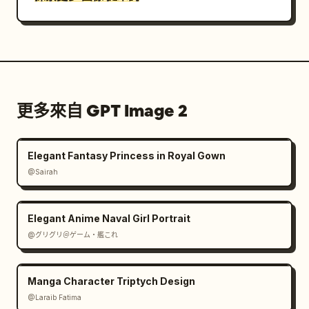
更多來自 GPT Image 2
Elegant Fantasy Princess in Royal Gown
@Sairah
Elegant Anime Naval Girl Portrait
@グリグリ＠ゲーム・艦これ
Manga Character Triptych Design
@Laraib Fatima‎