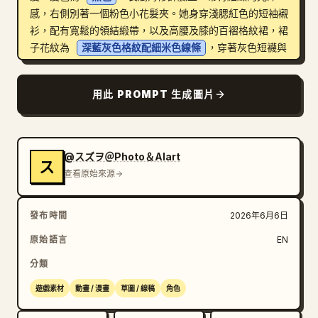
感，右側別著一個粉色小花髮夾。她身穿淺腮紅色的短袖襯
衫，配有寬鬆的領結緞帶，以及高腰及膝的百褶格紋裙，裙
子花紋為 
深藍灰色格紋配細米色線條
，穿著灰色短襪與
黑色低跟瑪莉珍鞋。她背著一個小型結構感白色肩背包，包
包帶有翻蓋、細背帶、側面金屬配件及一個微小的長方形標
用此 PROMPT 生成圖片
誌牌。

全身視圖：正面視圖顯示她站姿挺拔，一手輕扶包包背帶，
包包垂在身側。側面視圖顯示她向左的側面輪廓，背帶跨在
@スズヲ＠Photo＆AIart
ス
肩上，包包位於臀部高度。背面視圖顯示長髮垂落在襯衫上
查看原始來源
的完整樣貌、從後方看到的百褶裙擺、雙腿可見，包包垂掛
在單側。

發布時間
2026年6月6日
右側細節面板：在右側整齊排列 4 個盒裝特寫參考面板。
原始語言
EN
面板 1（頂部最大面板），標籤為「髪型 / 襟元クローズ
分類
アップ」，展示頭髮、臉部模糊處、領口、領結與粉色髮夾
的胸部特寫。面板 2（中左小面板），展示百褶格紋裙的
遊戲素材
動畫 / 漫畫
草圖 / 線稿
角色
正面特寫。面板 3（中右長面板），展示襯衫袖子、腰