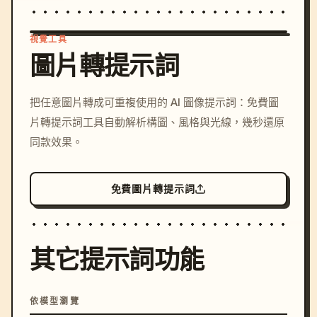
視覺工具
圖片轉提示詞
/imagine prompt: cinemati
把任意圖片轉成可重複使用的 AI 圖像提示詞：免費圖
c, cyberpunk sunset, neon
片轉提示詞工具自動解析構圖、風格與光線，幾秒還原
colors, 8k --v 6.0
同款效果。
免費圖片轉提示詞
其它提示詞功能
依模型瀏覽