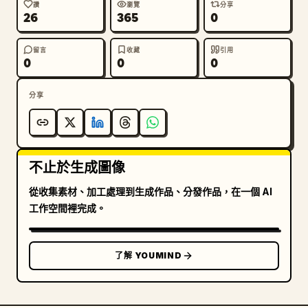
線、手臂與裙子側面的細節。面板 4（底部左側面板），
讚
瀏覽
分享
26
365
0
展示白色肩背包的特寫，包含背帶、翻蓋、縫線、扣環五金
與標誌牌。

留言
收藏
引用
0
0
0
限制：保持畫面整潔對稱，除 3 個全身視圖與 4 個特寫
面板外，不得添加額外角色或面板。請務必保留指定的日文
分享
標籤。避免寫實風格；維持精緻的動漫設計稿質感。
不止於生成圖像
從收集素材、加工處理到生成作品、分發作品，在一個 AI
工作空間裡完成。
了解 YOUMIND