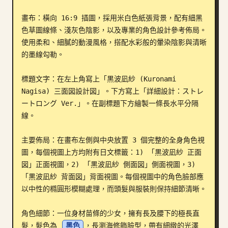
部落格
畫布：橫向 16:9 插圖，採用米白色紙張背景，配有細黑
色草圖線條、淺灰色陰影，以及專業的角色設計參考佈局。
使用柔和、細膩的動漫風格，搭配水彩般的暈染陰影與清晰
更新
的墨線勾勒。

標題文字：在左上角寫上「黒波凪紗 (Kuronami 
Nagisa) 三面図設計図」。下方寫上「詳細設計：ストレ
ートロング Ver.」。在副標題下方繪製一條長水平分隔
線。

主要佈局：在畫布左側與中央放置 3 個完整的全身角色視
圖，每個視圖上方均附有日文標籤：1) 「黒波凪紗 正面
図」正面視圖，2) 「黒波凪紗 側面図」側面視圖，3) 
「黒波凪紗 背面図」背面視圖。每個視圖中的角色臉部應
以中性的橢圓形模糊處理，而頭髮與服裝則保持細節清晰。

角色細節：一位身材苗條的少女，擁有長及腰下的極長直
髮，髮色為 
黑色
，長瀏海修飾臉型，帶有細緻的光澤