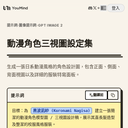
登入
YouMind
概覽
提示詞
›
圖像提示詞
›
GPT IMAGE 2
動漫角色三視圖設定集
使用案例
技能
生成一張日系動漫風格的角色設計圖，包含正面、側面、
背面視圖以及詳細的服裝特寫面板。
提示詞
提示詞
翻譯前
定價
目標：為 
黒波凪紗 (Kuronami Nagisa)
 建立一張簡
下載
潔的動漫角色模型圖 / 三視圖設計稿，展示其直長髮造型
及整潔的校服風格服裝。
