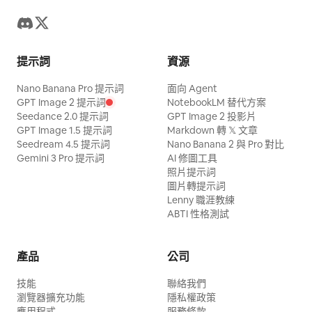
提示詞
資源
Nano Banana Pro 提示詞
面向 Agent
GPT Image 2 提示詞
NotebookLM 替代方案
Seedance 2.0 提示詞
GPT Image 2 投影片
GPT Image 1.5 提示詞
Markdown 轉 𝕏 文章
Seedream 4.5 提示詞
Nano Banana 2 與 Pro 對比
Gemini 3 Pro 提示詞
AI 修圖工具
照片提示詞
圖片轉提示詞
Lenny 職涯教練
ABTI 性格測試
產品
公司
技能
聯絡我們
瀏覽器擴充功能
隱私權政策
應用程式
服務條款