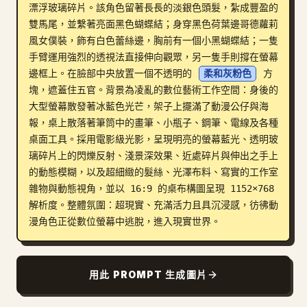
漂浮玻璃碎片。該角色留著長長的淡銀色頭髮，紮成豐盈的
部落格
雙馬尾，並繫著亮面黑色蝴蝶結；身穿黑色荷葉邊哥德蘿莉
風女僕裝，飾有白色蕾絲邊，胸前有一個小黑蝴蝶結；一隻
手臂運用強烈的透視法直接伸向觀眾，另一隻手則撐在螢幕
更新
邊框上。在臉部中央放置一個不透明的 
柔和灰粉色
 方
塊，遮蓋住五官。背景為凌亂的數位藝術工作空間：身後的
大型螢幕散發著冰藍色光芒，架子上擺滿了動漫公仔與海
報，桌上散落著筆筒中的畫筆、小瓶子、鋼筆、電線及各種
桌面工具。採用電影級光影，呈現明亮的螢幕藍光、透明玻
璃碎片上的閃爍反射、淺景深效果、近處碎片與伸出之手上
的動態模糊，以及超細緻的髮絲、光澤布料、寫實的工作室
雜物與動態視角，並以 16:9 的桌布構圖呈現 1152×768 
解析度。整體氛圍：超現實、充滿活力且具沉浸感，彷彿動
漫角色正從數位螢幕中逃脫，進入現實世界。
用此 PROMPT 生成圖片