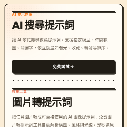
AI 提示詞庫
AI 搜尋提示詞
讓 AI 幫忙搜尋數萬提示詞，支援指定模型、時間範
圍、關鍵字，依互動量如曝光、收藏、轉發等排序。
免費試試
視覺工具
圖片轉提示詞
/imagine prompt: cinemati
把任意圖片轉成可重複使用的 AI 圖像提示詞：免費圖
c, cyberpunk sunset, neon
片轉提示詞工具自動解析構圖、風格與光線，幾秒還原
colors, 8k --v 6.0