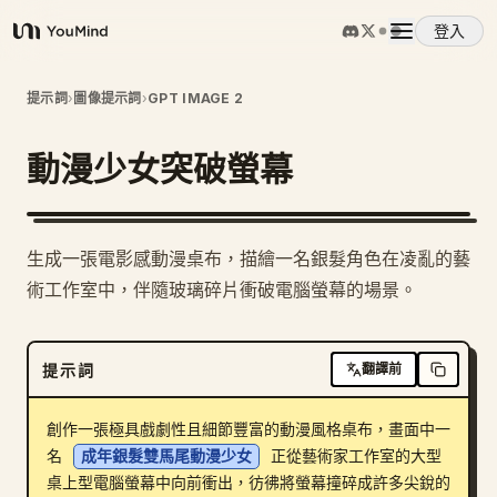
登入
YouMind
概覽
提示詞
›
圖像提示詞
›
GPT IMAGE 2
動漫少女突破螢幕
使用案例
技能
生成一張電影感動漫桌布，描繪一名銀髮角色在凌亂的藝
術工作室中，伴隨玻璃碎片衝破電腦螢幕的場景。
提示詞
提示詞
翻譯前
定價
創作一張極具戲劇性且細節豐富的動漫風格桌布，畫面中一
下載
名 
成年銀髮雙馬尾動漫少女
 正從藝術家工作室的大型
桌上型電腦螢幕中向前衝出，彷彿將螢幕撞碎成許多尖銳的