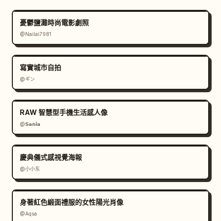
憂鬱鹽灘時尚電影劇照
@Nailai7981
寫實城市自拍
@ギン
RAW 智慧型手機生活感人像
@𝗦𝗮𝗻𝗶𝗮
慶典儀式感視覺海報
@小小东
身著紅色緞面禮服的女性陽光肖像
@Aqsa