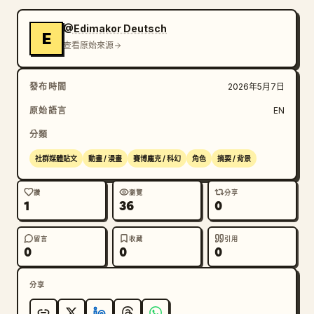
@Edimakor Deutsch
E
查看原始來源
發布時間
2026年5月7日
原始語言
EN
分類
社群媒體貼文
動畫 / 漫畫
賽博龐克 / 科幻
角色
摘要 / 背景
讚
瀏覽
分享
1
36
0
留言
收藏
引用
0
0
0
分享