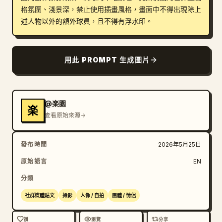
格氛圍、淺景深，禁止使用插畫風格，畫面中不得出現除上
述人物以外的額外球員，且不得有浮水印。
用此 PROMPT 生成圖片
@楽園
楽
查看原始來源
發布時間
2026年5月25日
原始語言
EN
分類
社群媒體貼文
攝影
人像 / 自拍
團體 / 情侶
讚
瀏覽
分享