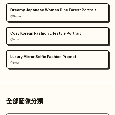
Dreamy Japanese Woman Pine Forest Portrait
@𝗦𝗮𝗻𝗶𝗮
Cozy Korean Fashion Lifestyle Portrait
@Aqsa
Luxury Mirror Selfie Fashion Prompt
@Meem
全部圖像分類