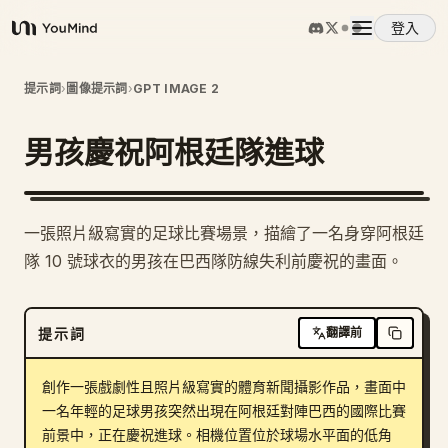
登入
YouMind
概覽
提示詞
›
圖像提示詞
›
GPT IMAGE 2
男孩慶祝阿根廷隊進球
使用案例
技能
一張照片級寫實的足球比賽場景，描繪了一名身穿阿根廷
隊 10 號球衣的男孩在巴西隊防線失利前慶祝的畫面。
提示詞
提示詞
翻譯前
定價
創作一張戲劇性且照片級寫實的體育新聞攝影作品，畫面中
下載
一名年輕的足球男孩突然出現在阿根廷對陣巴西的國際比賽
前景中，正在慶祝進球。相機位置位於球場水平面的低角