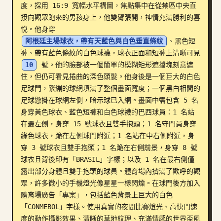
度，採用 16:9 寬幅水平構圖，焦點集中在從禁區中央直
部落格
接向觀眾跑來的男孩身上，他雙臂張開，神情充滿勝利的喜
悅。他身穿 
阿根廷主場球衣，帶有天藍色與白色垂直條紋
、黑色短
更新
褲、帶有藍色條紋的白色球襪，球衣正面和短褲上清晰可見 
10
 號。他的臉部被一個簡單的模糊矩形遮擋塊刻意遮
住，但仍可看見捲曲的深色頭髮。他身後是一個巨大的白色
足球門，緊繃的球網填滿了整個畫面寬度；一個黑白相間的
足球懸掛在球網左側，暗示球已入網。畫面中需包含 5 名
身穿黃色球衣、藍色短褲和白色球襪的巴西球員：1 名站
在最左側，身穿 15 號球衣且雙手抱頭；1 名守門員身穿
綠色球衣，跪在左側球門附近；1 名站在中右側附近，身
穿 3 號球衣且雙手抱頭；1 名跪在右側前景，身穿 8 號
球衣且背後印有「BRASIL」字樣；以及 1 名在最右側僅
露出部分身體且雙手抱頭的球員。體育場內擠滿了歡呼的觀
眾，許多微小的手機燈光像星星一樣閃爍。在球門後方加入
體育場廣告「專案」，包括藍色背景上巨大的白色
「CONMEBOL」字樣。使用真實的夜間比賽燈光、高快門速
度的動作攝影效果、清晰的草地紋理、充滿情感的世界盃風