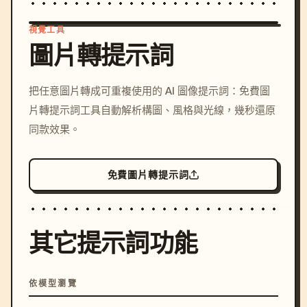
視覺工具
圖片轉提示詞
/imagine prompt: cinemati
把任意圖片轉成可重複使用的 AI 圖像提示詞：免費圖
c, cyberpunk sunset, neon
片轉提示詞工具自動解析構圖、風格與光線，幾秒還原
colors, 8k --v 6.0
同款效果。
免費圖片轉提示詞
其它提示詞功能
依模型瀏覽