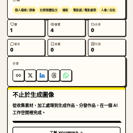
個人檔案 / 頭像
社群媒體貼文
攝影
電影感 / 電影劇照
人像 / 自拍
讚
瀏覽
分享
1
4
0
留言
收藏
引用
0
0
0
分享
不止於生成圖像
從收集素材、加工處理到生成作品、分發作品，在一個 AI
工作空間裡完成。
了解 YOUMIND