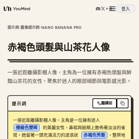
登入
YouMind
概覽
提示詞
›
圖像提示詞
›
NANO BANANA PRO
赤褐色頭髮與山茶花人像
使用案例
技能
一張近距離攝影棚人像，主角為一位擁有赤褐色頭髮與鮮
豔山茶花的女性，聚焦於迷人的眼部細節與電影感光影。
提示詞
提示詞
翻譯前
定價
一張近距離攝影棚人像，主角是一位擁有迷人 
下載
榛綠色雙眸
 的美麗女性，鼻樑與臉頰上散佈著淡淡的雀
斑。她留著一頭充滿活力的波浪狀 
赤褐色秀髮
，整齊地