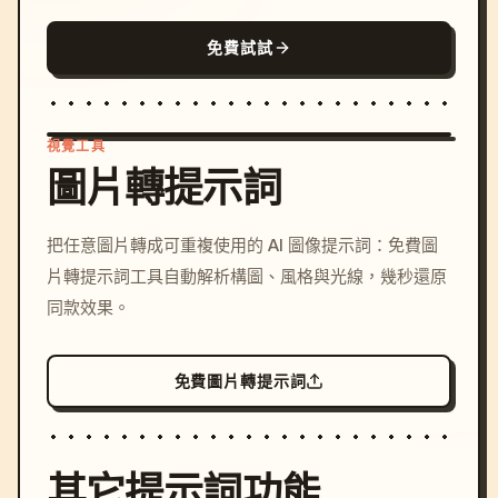
免費試試
視覺工具
圖片轉提示詞
/imagine prompt: cinemati
把任意圖片轉成可重複使用的 AI 圖像提示詞：免費圖
c, cyberpunk sunset, neon
片轉提示詞工具自動解析構圖、風格與光線，幾秒還原
colors, 8k --v 6.0
同款效果。
免費圖片轉提示詞
其它提示詞功能