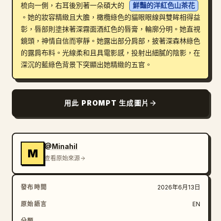
梳向一側，右耳後別著一朵碩大的 
鮮豔的洋紅色山茶花
部落格
。她的妝容精緻且大膽，橄欖綠色的貓眼眼線與雙眸相得益
彰，唇部則塗抹著深霧面酒紅色的唇膏，輪廓分明。她直視
鏡頭，神情自信而寧靜。她露出部分肩部，披著深森林綠色
更新
的露肩布料。光線柔和且具電影感，投射出細膩的陰影，在
深沉的藍綠色背景下突顯出她精緻的五官。
用此 PROMPT 生成圖片
@Minahil
M
查看原始來源
發布時間
2026年6月13日
原始語言
EN
分類