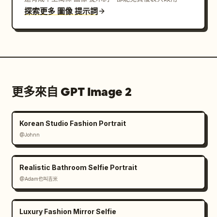
探索更多 圖像 提示詞
更多來自 GPT Image 2
Korean Studio Fashion Portrait
@Johnn
Realistic Bathroom Selfie Portrait
@Adam也叫吉米
Luxury Fashion Mirror Selfie