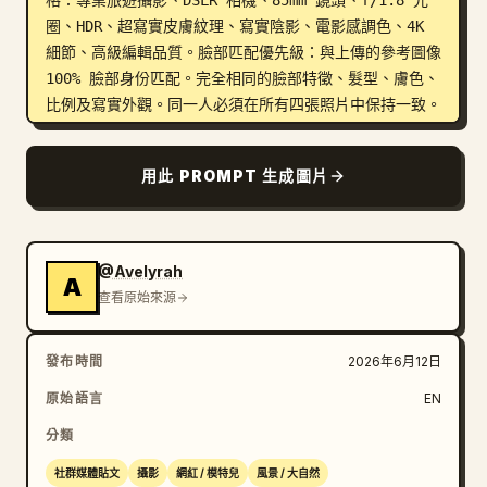
格：專業旅遊攝影、DSLR 相機、85mm 鏡頭、f/1.8 光
圈、HDR、超寫實皮膚紋理、寫實陰影、電影感調色、4K 
細節、高級編輯品質。臉部匹配優先級：與上傳的參考圖像 
100% 臉部身份匹配。完全相同的臉部特徵、髮型、膚色、
比例及寫實外觀。同一人必須在所有四張照片中保持一致。
負面提示詞：不同的臉、臉部改變、換臉錯誤、AI 生成的
臉、美化過的臉、卡通、動漫、插畫、不真實的皮膚、扭曲
用此 PROMPT 生成圖片
的解剖結構、多餘的手指、重複的人、模糊的臉、低解析
度、過度曝光、浮水印、文字、標誌、人工美顏濾鏡、改變
過的臉部特徵。
@Avelyrah
A
查看原始來源
發布時間
2026年6月12日
原始語言
EN
分類
社群媒體貼文
攝影
網紅 / 模特兒
風景 / 大自然