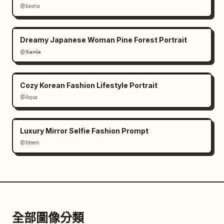
@Eesha
Dreamy Japanese Woman Pine Forest Portrait
@𝗦𝗮𝗻𝗶𝗮
Cozy Korean Fashion Lifestyle Portrait
@Aqsa
Luxury Mirror Selfie Fashion Prompt
@Meem
全部圖像分類