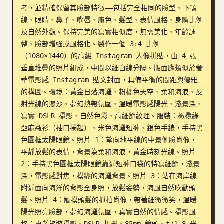
考，並精確保留其臉部特徵——包括完全相同的臉型、下顎
部落格
線、眼睛、鼻子、嘴唇、膚色、髮型、表情風格、身體比例
及自然外觀。保持完美的寫實相似度，無需美化、年齡調
整、臉部增強或風格化。製作一個 3:4 比例
更新
（1080×1440）的高級 Instagram 人像拼貼，由 4 張
垂直堆疊的照片組成，中間以細白線分隔。版面應類似於奢
華電影感 Instagram 貼文封面，具備平衡的間距與優雅
的構圖。環境：黃金日落海灘、粉橘色天空、柔和海浪、反
射光線的濕沙、夢幻熱帶氛圍、溫暖電影感陽光、淺景深、
寫實 DSLR 攝影、自然色彩、高細節紋理。服裝：橄欖綠
亞麻襯衫（袖口捲起）、米色海灘短褲、銀色手錶，手持黑
色圓框太陽眼鏡。照片 1：望向地平線的中景側臉肖像，
平靜放鬆的表情，背景為柔和海浪，黃金時刻光線。照片 
2：手持黑色圓框太陽眼鏡靠近短褲口袋的特寫細節，淺景
深，電影感對焦，模糊的海灘背景。照片 3：站在海岸線
附近面向海洋的背影全身照，放鬆姿勢，海風自然吹動頭
髮。照片 4：觸摸頭髮的抓拍肖像，帶著細微微笑，溫暖
陽光照亮臉部，夢幻海灘氛圍，真實自然的情感。攝影風