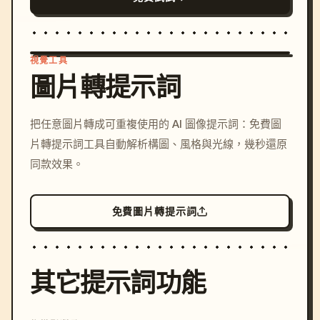
視覺工具
圖片轉提示詞
/imagine prompt: cinemati
把任意圖片轉成可重複使用的 AI 圖像提示詞：免費圖
c, cyberpunk sunset, neon
片轉提示詞工具自動解析構圖、風格與光線，幾秒還原
colors, 8k --v 6.0
同款效果。
免費圖片轉提示詞
其它提示詞功能