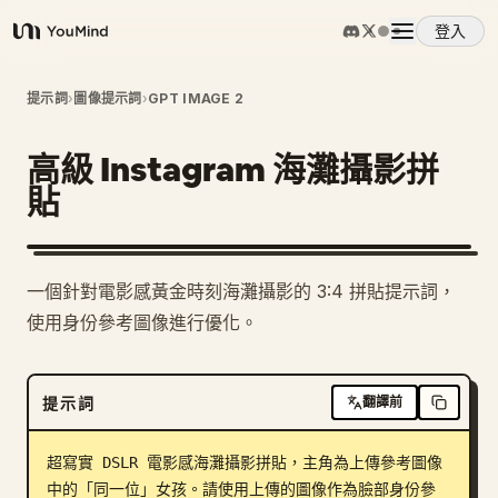
登入
YouMind
概覽
提示詞
›
圖像提示詞
›
GPT IMAGE 2
高級 Instagram 海灘攝影拼
使用案例
貼
技能
一個針對電影感黃金時刻海灘攝影的 3:4 拼貼提示詞，
提示詞
使用身份參考圖像進行優化。
定價
提示詞
翻譯前
下載
超寫實 DSLR 電影感海灘攝影拼貼，主角為上傳參考圖像
中的「同一位」女孩。請使用上傳的圖像作為臉部身份參