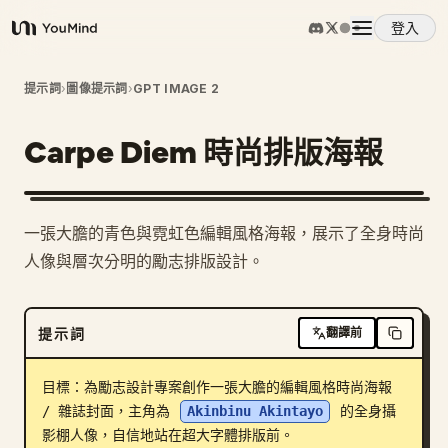
登入
YouMind
概覽
提示詞
›
圖像提示詞
›
GPT IMAGE 2
Carpe Diem 時尚排版海報
使用案例
技能
一張大膽的青色與霓虹色編輯風格海報，展示了全身時尚
人像與層次分明的勵志排版設計。
提示詞
提示詞
翻譯前
定價
目標：為勵志設計專案創作一張大膽的編輯風格時尚海報 
下載
/ 雜誌封面，主角為 
Akinbinu Akintayo
 的全身攝
影棚人像，自信地站在超大字體排版前。
