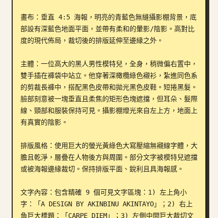
部落格
畫布：垂直 4:5 海報，明亮的青藍色無縫攝影棚背景，底
部設有深藍色地面平面，並帶有柔和的暈影/陰影。高對比
度的現代佈局，裁切後的排版延伸至邊緣之外。

更新
主體：一位高大的黑人男性模特兒，全身，稍微偏右置中，
雙手插在褲袋中站立。他穿著深橄欖綠色襯衫，紮進同色系
的剪裁長褲中，搭配黑色皮帶和拋光黑色皮鞋。短捲黑髮。
臉部刻意被一塊垂直且柔焦的矩形色塊遮擋，但耳朵、髮際
線、頸部和服裝保持可見。攝影棚燈光來自左上方，地面上
有真實的陰影。

排版風格：使用巨大的螢光黃綠色大寫壓縮無襯線字體，大
膽且乾淨，層疊在人物後方與周圍。部分文字被模特兒遮擋
或被海報邊緣裁切。保持排版平面、銳利且具海報感。

文字內容：包含精確 9 個可見文字區塊：1) 左上角小
字：「A DESIGN BY AKINBINU AKINTAYO」；2) 右上
角巨大標題：「CARPE DIEM」；3) 左側中間巨大裁切文