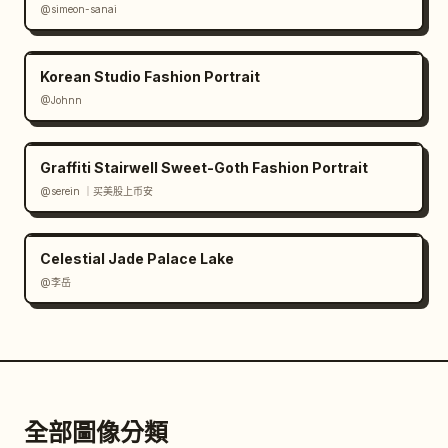
@simeon-sanai
Korean Studio Fashion Portrait
@Johnn
Graffiti Stairwell Sweet-Goth Fashion Portrait
@serein ｜买美股上币安
Celestial Jade Palace Lake
@李岳
全部圖像分類