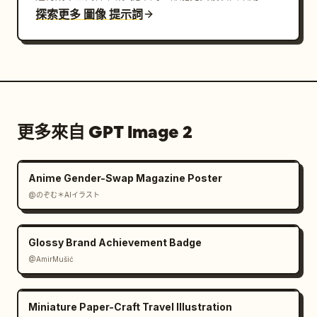
探索更多 圖像 提示詞
更多來自 GPT Image 2
Anime Gender-Swap Magazine Poster
@のぞむ＊AIイラスト
Glossy Brand Achievement Badge
@AmirMušić
Miniature Paper-Craft Travel Illustration