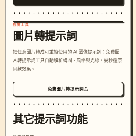
視覺工具
圖片轉提示詞
/imagine prompt: cinemati
把任意圖片轉成可重複使用的 AI 圖像提示詞：免費圖
c, cyberpunk sunset, neon
片轉提示詞工具自動解析構圖、風格與光線，幾秒還原
colors, 8k --v 6.0
同款效果。
免費圖片轉提示詞
其它提示詞功能