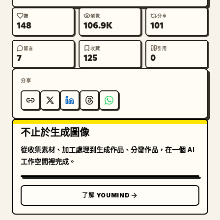
限制：無標誌、無浮水印、無額外人物、無道具、除指定排
讚
瀏覽
分享
148
106.9K
101
版外無額外文字。保持大膽的時尚編輯風格以及刻意遮擋臉
部的設計。
留言
收藏
引用
7
125
0
分享
不止於生成圖像
從收集素材、加工處理到生成作品、分發作品，在一個 AI
工作空間裡完成。
了解 YOUMIND