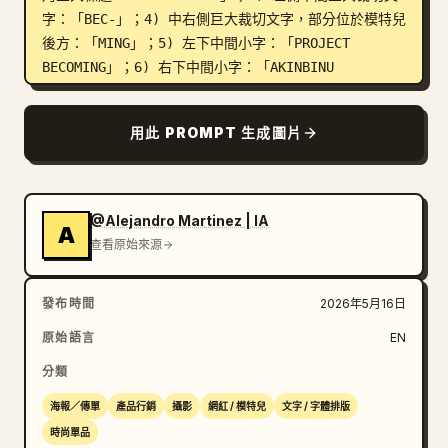
字：「BEC-」；4) 中右側巨大裁切文字，部分位於模特兒
後方：「MING」；5) 左下中間小字：「PROJECT 
BECOMING」；6) 右下中間小字：「AKINBINU 
AKINTAYO」；7) 左下角小字：「EP 27」；8) 中央下方
巨大文字：「OMING」；9) 右下角巨大標題：「CARPE 
用此 PROMPT 生成圖片
DIEM」。在最左下方的區塊區域增加兩行額外的小座右
銘：「MEMENTO MORI」與「MEMENTO VIVERE」。在右下
角增加一個短語：「THE TIME IS COMING」。整體海報
概念暗示「BECOMING」一詞在構圖中被拆分。

@Alejandro Martinez | IA
A
查看原始來源
佈局：將模特兒置於前景，使排版被其身體部分遮擋。右上
角的「CARPE DIEM」應主導上半部，而另一個裁切的
發布時間
2026年5月16日
「CARPE DIEM」則固定在右下角。左側的「BEC-」應非常
巨大並從左邊緣裁切。文字碎片「MING」與「OMING」應
原始語言
EN
出現在中間與下方中央，創造出層次分明的排版節奏。

分類
配色方案：青藍色背景、霓虹黃綠色文字、深橄欖綠色服
海報／傳單
產品行銷
攝影
網紅 / 模特兒
文字 / 字體排版
裝、黑色鞋子。極簡色彩，乾淨的商業海報質感。

時尚單品