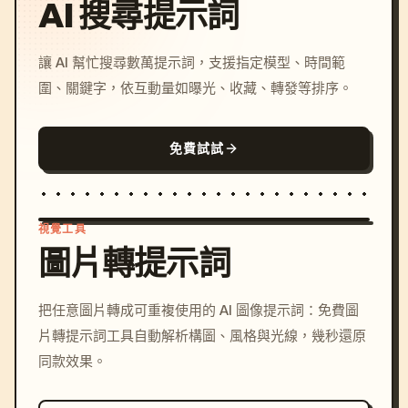
AI 搜尋提示詞
讓 AI 幫忙搜尋數萬提示詞，支援指定模型、時間範
圍、關鍵字，依互動量如曝光、收藏、轉發等排序。
免費試試
視覺工具
圖片轉提示詞
/imagine prompt: cinemati
把任意圖片轉成可重複使用的 AI 圖像提示詞：免費圖
c, cyberpunk sunset, neon
片轉提示詞工具自動解析構圖、風格與光線，幾秒還原
colors, 8k --v 6.0
同款效果。