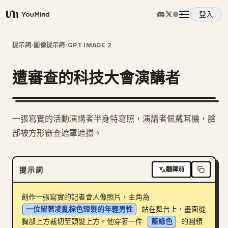
登入
YouMind
概覽
提示詞
›
圖像提示詞
›
GPT IMAGE 2
遭審查的科技大會演講者
使用案例
技能
一張寫實的活動演講者半身特寫照，演講者佩戴耳機，臉
部被方形審查遮罩遮擋。
提示詞
提示詞
翻譯前
定價
創作一張寫實的記者會人像照片，主角為 
下載
一位留著凌亂棕色短髮的年輕男性
 站在舞台上，畫面從
胸部上方裁切至頭髮上方。他穿著一件 
藍綠色
 的圓領 