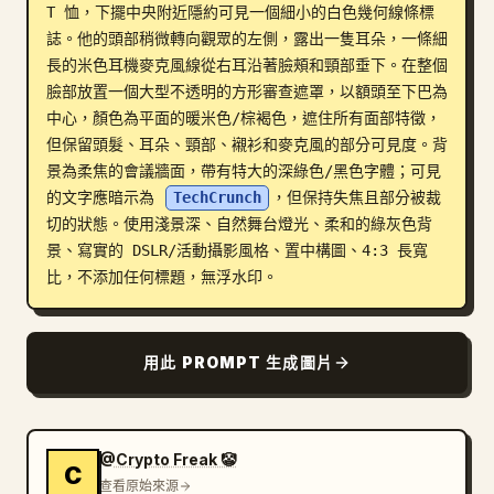
T 恤，下擺中央附近隱約可見一個細小的白色幾何線條標
部落格
誌。他的頭部稍微轉向觀眾的左側，露出一隻耳朵，一條細
長的米色耳機麥克風線從右耳沿著臉頰和頸部垂下。在整個
臉部放置一個大型不透明的方形審查遮罩，以額頭至下巴為
更新
中心，顏色為平面的暖米色/棕褐色，遮住所有面部特徵，
但保留頭髮、耳朵、頸部、襯衫和麥克風的部分可見度。背
景為柔焦的會議牆面，帶有特大的深綠色/黑色字體；可見
的文字應暗示為 
TechCrunch
，但保持失焦且部分被裁
切的狀態。使用淺景深、自然舞台燈光、柔和的綠灰色背
景、寫實的 DSLR/活動攝影風格、置中構圖、4:3 長寬
比，不添加任何標題，無浮水印。
用此 PROMPT 生成圖片
@Crypto Freak 🤡
C
查看原始來源