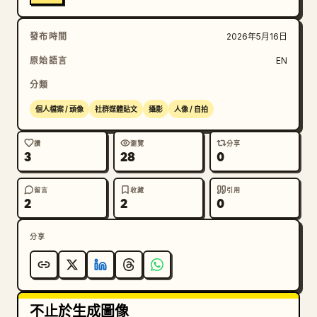
發布時間
2026年5月16日
原始語言
EN
分類
個人檔案 / 頭像
社群媒體貼文
攝影
人像 / 自拍
讚
瀏覽
分享
3
28
0
留言
收藏
引用
2
2
0
分享
不止於生成圖像