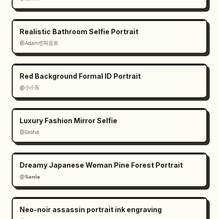
Realistic Bathroom Selfie Portrait
@Adam也叫吉米
Red Background Formal ID Portrait
@小小东
Luxury Fashion Mirror Selfie
@Eesha
Dreamy Japanese Woman Pine Forest Portrait
@𝗦𝗮𝗻𝗶𝗮
Neo-noir assassin portrait ink engraving