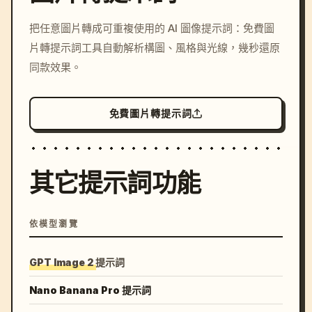
/imagine prompt: cinemati
把任意圖片轉成可重複使用的 AI 圖像提示詞：免費圖
c, cyberpunk sunset, neon
片轉提示詞工具自動解析構圖、風格與光線，幾秒還原
colors, 8k --v 6.0
同款效果。
免費圖片轉提示詞
其它提示詞功能
依模型瀏覽
GPT Image 2 提示詞
Nano Banana Pro 提示詞