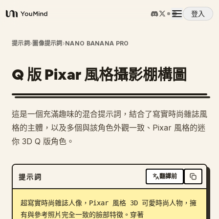
登入
YouMind
概覽
提示詞
›
圖像提示詞
›
NANO BANANA PRO
Q 版 Pixar 風格攝影棚構圖
使用案例
技能
這是一個充滿趣味的混合提示詞，結合了寫實時尚雜誌風
格的主體，以及多個與該角色外觀一致、Pixar 風格的迷
提示詞
你 3D Q 版角色。
定價
提示詞
翻譯前
下載
超寫實時尚雜誌人像，Pixar 風格 3D 可愛時尚人物，擁
有與參考照片完全一致的臉部特徵。穿著 