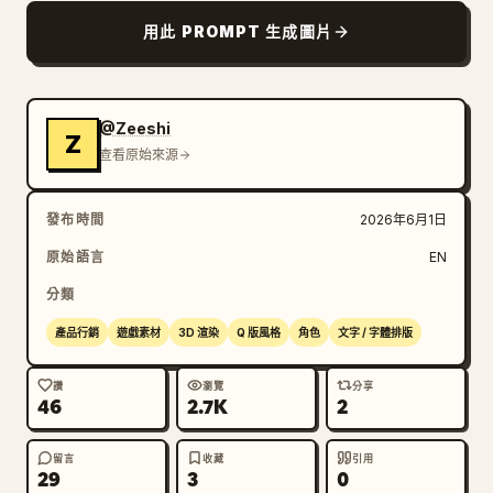
用此 PROMPT 生成圖片
@Zeeshi
Z
查看原始來源
發布時間
2026年6月1日
原始語言
EN
分類
產品行銷
遊戲素材
3D 渲染
Q 版風格
角色
文字 / 字體排版
讚
瀏覽
分享
46
2.7K
2
留言
收藏
引用
29
3
0