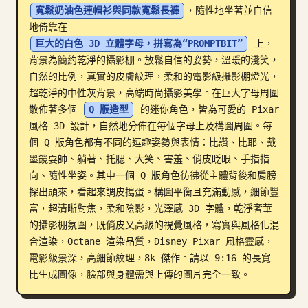
寬鬆奶油色連帽衫與同款寬鬆長褲
，隨性地坐著並自信
部落格
地倚靠在 
巨大的白色 3D 立體字母，拼寫為“PROMPTBIT”
 上，
背景為簡約乾淨的攝影棚。放鬆自信的姿勢，溫暖的淺笑，
更新
自然的比例，真實的皮膚紋理，柔和的電影級攝影棚燈光，
超乾淨的中性灰背景，高端時尚攝影美學。在巨大字母周圍
散佈著多個 
Q 版造型
 的迷你角色，皆為可愛的 Pixar 
風格 3D 設計，自然地分佈在每個字母上及構圖周圍。每
個 Q 版角色都有不同的逗趣姿勢與表情：比讚、比耶、戴
墨鏡耍帥、躺著、托腮、大笑、害羞、俏皮眨眼、手指指
向、隨性坐姿。其中一個 Q 版角色彷彿從主體背後和肩膀
探出頭來，看起來調皮搗蛋。構圖平衡且充滿動感，細節豐
富，超清晰對焦，柔和陰影，光澤感 3D 字體，乾淨奢華
的攝影棚氛圍，既俏皮又高級的視覺風格，寫實與風格化混
合渲染，Octane 渲染品質，Disney Pixar 風格靈感，
電影級景深，高細節紋理，8k 傑作。請以 9:16 的長寬
比生成圖像，臉部與身體需與上傳的圖片完全一致。