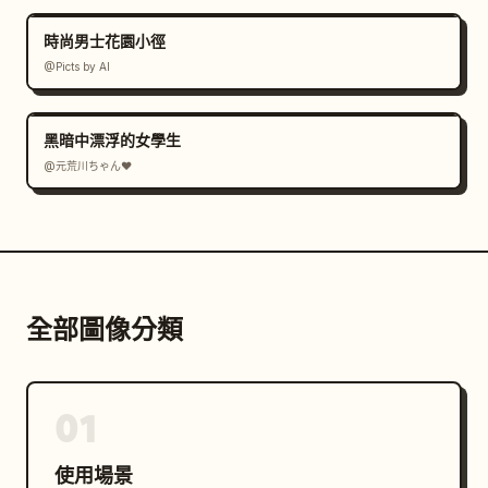
時尚男士花園小徑
@Picts by AI
黑暗中漂浮的女學生
@元荒川ちゃん❤
全部圖像分類
01
使用場景