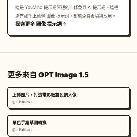
這是 YouMind 提示詞庫裡的一條免費 AI 提示詞。這裡
還有成千上萬條 圖像 提示詞，都能免費複製與改用。
探索更多 圖像 提示詞
更多來自 GPT Image 1.5
上傳照片，打造電影級雙色調人像
@✨ Pulikesi✨
單色手繪草圖轉換
@✨ Pulikesi✨