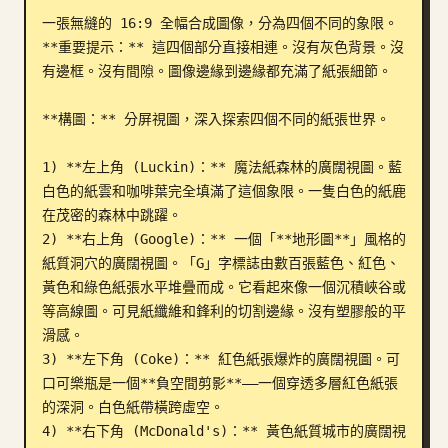
一張無縫的 16:9 全幅合成圖像，分為四個不同的象限。
部落格
**重要提示：** 這四個部分直接相連。沒有灰色背景。沒
有邊框。沒有間隙。圖像邊緣到邊緣都充滿了紙張細節。

更新
**構圖：** 分屏視圖，深入探索四個不同的紙張世界。

1) **左上角 (Luckin)：** 魔法紙森林的廣闊視圖。藍
白色的紙雲和咖啡葉完全填滿了這個象限。一隻白色的紙鹿
在茂密的森林中跳躍。

2) **右上角 (Google)：** 一個「**地形圖**」風格的
紙質洞穴的廣闊視圖。「G」字標誌由數百張藍色、紅色、
黃色和綠色紙張水平堆疊而成。它看起來像一個沉積峽谷或
等高線圖。可見紙纖維和鋒利的切割邊緣。沒有塑膠般的平
滑感。

3) **左下角 (Coke)：** 紅色紙張爆炸的廣闊視圖。可
口可樂瓶是一個**負空間剪影**——一個穿透多層紅色紙張
的深洞。白色紙帶橫跨虛空。

4) **右下角 (McDonald's)：** 黃色紙質城市的廣闊視