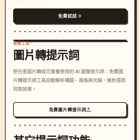
免費試試
視覺工具
圖片轉提示詞
/imagine prompt: cinemati
把任意圖片轉成可重複使用的 AI 圖像提示詞：免費圖
c, cyberpunk sunset, neon
片轉提示詞工具自動解析構圖、風格與光線，幾秒還原
colors, 8k --v 6.0
同款效果。
免費圖片轉提示詞