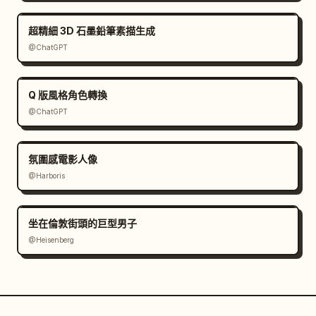
超精細 3D 石墨鉛筆素描生成
@ChatGPT
Q 版風格角色轉換
@ChatGPT
氛圍感電影人像
@Harboris
坐在倫敦街頭的巨型男子
@Heisenberg