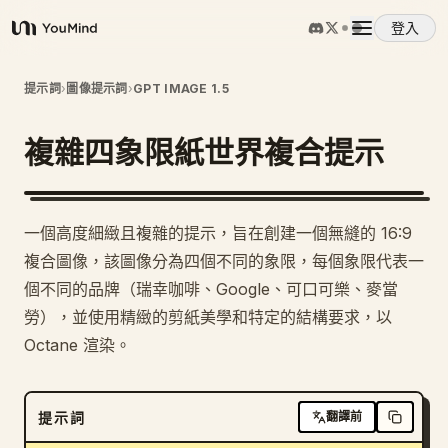
登入
YouMind
概覽
提示詞
›
圖像提示詞
›
GPT IMAGE 1.5
複雜四象限紙世界複合提示
使用案例
技能
一個高度細緻且複雜的提示，旨在創建一個無縫的 16:9
複合圖像，該圖像分為四個不同的象限，每個象限代表一
提示詞
個不同的品牌（瑞幸咖啡、Google、可口可樂、麥當
勞），並使用精緻的剪紙美學和特定的結構要求，以
Octane 渲染。
定價
下載
提示詞
翻譯前