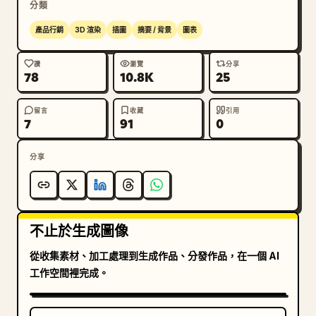
分類
產品行銷
3D 渲染
插圖
摘要 / 背景
圖表
讚
瀏覽
分享
78
10.8K
25
留言
收藏
引用
7
91
0
分享
不止於生成圖像
從收集素材、加工處理到生成作品、分發作品，在一個 AI
工作空間裡完成。