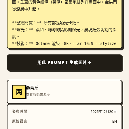
圖。垂直的黃色紙條（薯條）密集地排列在畫面中。金拱門
從深層中升起。

**整體材質：** 所有都是啞光卡紙。

**燈光：** 柔和、均勻的攝影棚燈光，展現紙張切割的深
度。

**技術：** Octane 渲染，8k，--ar 16:9 --stylize 
400 --no borders, frames, background wall, 
isolated objects, 3d plastic, seamless 
用此 PROMPT 生成圖片
texture
@两斤
两
查看原始來源
發布時間
2025年12月20日
原始語言
EN