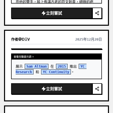
亮他的雙手，臉上佈滿古老的符文刺青，細微的疤
痕，眼神專注而深邃，濕潤的兜帽紋理引人注目，雪
立刻嘗試
花落在布料上，高度精細的深色皮革盔甲，帶有雕刻
圖案和編織繩索，電影般的景深，陰鬱的大氣霧氣，
飄散的雪花顆粒，超詳細的紋理，逼真的皮膚陰影，
黑暗神秘的背景，8k 解析度，奇幻概念藝術，Weta 
Digital 風格，體積光，空靈的魔法輝光效果，情
作者
@
DΞV
2025年12月20日
感…
查看完整提示詞
展示 
Sam Altman
 在 
2015
 推出 
YC 
Research
 和 
YC Continuity
。
立刻嘗試