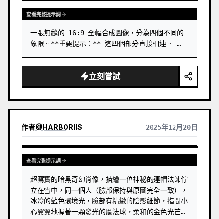
查看完整提示詞
一張無縫的 16:9 全幅合成圖像，分為四個不同的
象限。**重要提示：** 這四個部分直接相連。 …
立刻嘗試
作者
@
HARBORIIS
2025年12月20日
查看完整提示詞
超寫實的暗黑奇幻肖像，描繪一位神秘的連帽法師佇
立在雪中，同一個人（臉部保持與原圖完全一致），
冰冷的藍色環境光，臉部有精緻的陰影細節，指間小
心翼翼地握著一顆發光的魔法球，柔和的金色光芒照