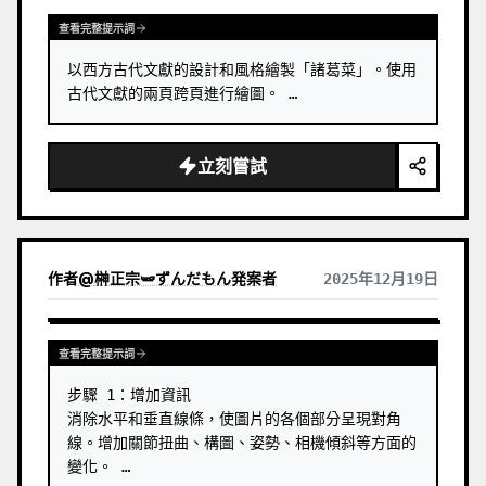
查看完整提示詞
以西方古代文獻的設計和風格繪製「諸葛菜」。使用
古代文獻的兩頁跨頁進行繪圖。 …
立刻嘗試
作者
@
榊正宗🫛ずんだもん発案者
2025年12月19日
查看完整提示詞
步驟 1：增加資訊

消除水平和垂直線條，使圖片的各個部分呈現對角
線。增加關節扭曲、構圖、姿勢、相機傾斜等方面的
變化。 …