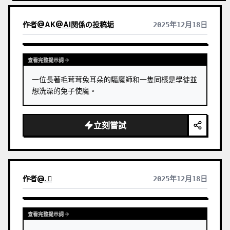
作者
@
AK@AI関係の投稿垢
2025年12月18日
查看完整提示詞
一位長著毛茸茸兔耳朵的驅魔師和一隻同樣是學徒並
想洗澡的兔子使魔。
立刻嘗試
作者
@
. 
2025年12月18日
查看完整提示詞