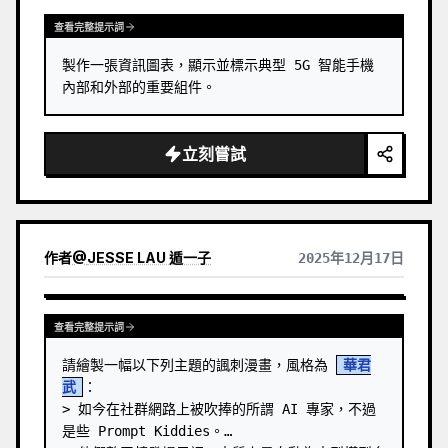
查看完整提示詞
製作一張資訊圖表，顯示並標示典型 5G 智能手機
內部和外部的重要組件。
立刻嘗試
作者
@
JESSE LAU 遁一子
2025年12月17日
查看完整提示詞
請繪製一幅以下列主題的諷刺漫畫，風格為 
華君
武
：

> 如今在社群網路上被吹捧的所謂 AI 專家，不過
是些 Prompt Kiddies。
