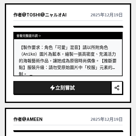
作者
@
TOSHI@ニャルオAI
2025年12月19日
查看完整提示詞
【製作要求：角色「可愛」混音】請以所附角色
（Aniko）圖片為藍本，繪製一張高密度、充滿活力
的海報藝術作品，讓她成為原宿時尚偶像。【推斷要
點】服裝升級：請勿受原始圖片中「校服」元素的限
制。 …
立刻嘗試
作者
@
AMEEN
2025年12月19日