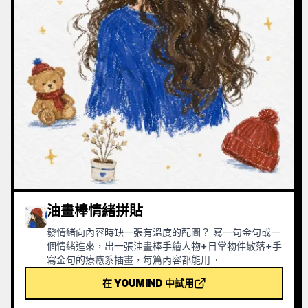
油畫棒情緒拼貼
發情緒向內容時缺一張有溫度的配圖？ 寫一句金句或一
個情緒進來，出一張油畫棒手繪人物+日常物件散落+手
寫金句的療癒系插畫，每篇內容都能用。
在 YOUMIND 中試用