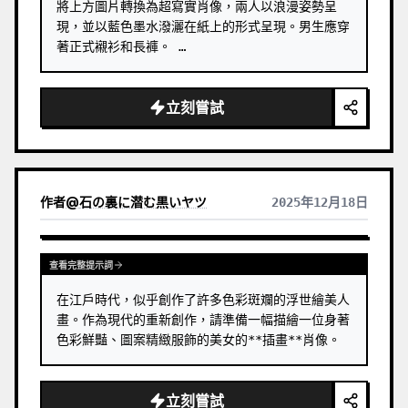
將上方圖片轉換為超寫實肖像，兩人以浪漫姿勢呈
現，並以藍色墨水潑灑在紙上的形式呈現。男生應穿
著正式襯衫和長褲。 …
立刻嘗試
作者
@
石の裏に潜む黒いヤツ
2025年12月18日
查看完整提示詞
在江戶時代，似乎創作了許多色彩斑斕的浮世繪美人
畫。作為現代的重新創作，請準備一幅描繪一位身著
色彩鮮豔、圖案精緻服飾的美女的**插畫**肖像。
立刻嘗試