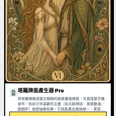
塔羅牌面產生器 Pro
把塔羅牌做成復古精緻的裝飾畫風牌面，可直接當手機
桌布。告訴它你喜歡的主題（如北歐神話、某部動漫／
遊戲IP）或想抽哪些牌，它就能產出風格統一、寓意精
美的塔羅牌圖。支援整套78張、單組或自選幾張，畫面