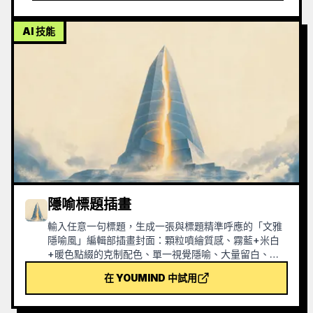
  "visual_elements": {

    "subject": {

AI 技能
      "description": "由角色決定的服裝剪
影",

      "pose": "由角色決定的姿勢，懸浮於半空
中",

      "composition": "居中縹緲的人物，流動…
隱喻標題插畫
輸入任意一句標題，生成一張與標題精準呼應的「文雅
隱喻風」編輯部插畫封面：顆粒噴繪質感、霧藍+米白
+暖色點綴的克制配色、單一視覺隱喻、大量留白、
16:9 橫幅。適用於新聞、播客、文章、Newsletter 的
在 YOUMIND 中試用
題圖。