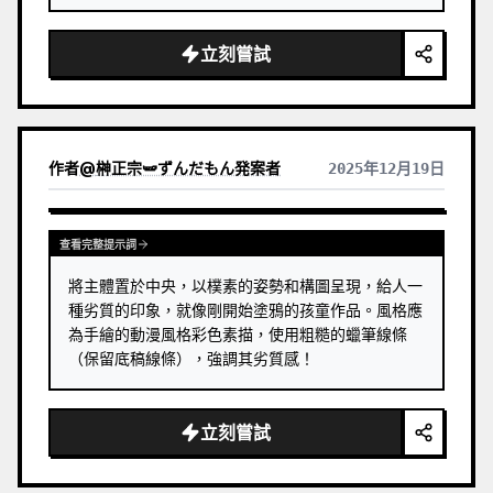
立刻嘗試
作者
@
榊正宗🫛ずんだもん発案者
2025年12月19日
查看完整提示詞
將主體置於中央，以樸素的姿勢和構圖呈現，給人一
種劣質的印象，就像剛開始塗鴉的孩童作品。風格應
為手繪的動漫風格彩色素描，使用粗糙的蠟筆線條
（保留底稿線條），強調其劣質感！
立刻嘗試