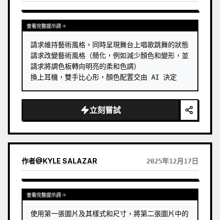
查看完整提示詞
請求維持藝術風格，同時呈現舞台上唱歌跳舞的狀態

請求改變藝術風格（簡化，例如減少顏色和變形，並
請求將調色板轉向明亮的柔和色調）

換上耳機，雙手比心形，顏色配置交由 AI 決定
立刻嘗試
作者
@
KYLE SALAZAR
2025年12月17日
查看完整提示詞
使用第一張圖片及其樣式和尺寸，將第二張圖片中的