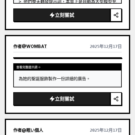
> 他們整天轉發提示詞，本質上是自動為大型模型充
當燃料。
立刻嘗試
作者
@
WOMBAT
2025年12月17日
查看完整提示詞
為她的聖誕服飾製作一份詳細的廣告。
立刻嘗試
作者
@
眠い個人
2025年12月17日