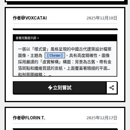
作者
@
VOXCATAI
2025年12月18日
查看完整提示詞
一張以「樣式雷」風格呈現的中國古代建築設計檔案
圖像，主題為 
[theme]
，具有高度精確性。圖像
採用嚴謹的「虛實解構」構圖：背景為古舊、帶有金
箔斑點和纖維質感的宣紙，上面覆蓋著精細的平面圖
和剖面圖線稿； …
立刻嘗試
作者
@
FLORIN T.
2025年12月17日