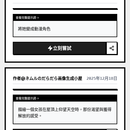
查看完整提示詞
將她變成動漫角色
立刻嘗試
作者
@
ネムルのだらだら画像生成小屋
2025年12月18日
查看完整提示詞
描繪一個女孩在屋頂上仰望天空時，那份渴望與獲得
解放的感受。