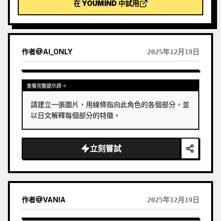
在 YOUMIND 中試用
精緻耐看、沒有粗糙的AI塑膠感。可配合YouMind定時
任務實現每天早上自動抽牌＋解讀（需自行設定定時任
務）。
作者
@
AI_ONLY
2025年12月19日
查看完整提示詞
請建立一張圖片，用線條指向此角色的各個部分，並
以日文解釋每個部分的特徵。
立刻嘗試
作者
@
VANIA
2025年12月19日