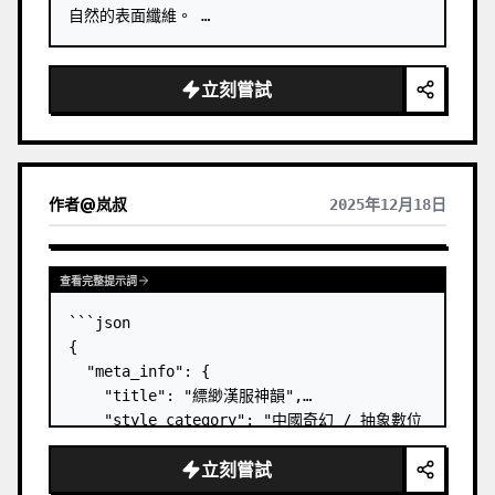
自然的表面纖維。 …
立刻嘗試
作者
@
岚叔
2025年12月18日
查看完整提示詞
```json

{

  "meta_info": {

    "title": "縹緲漢服神韻",

    "style_category": "中國奇幻 / 抽象數位
藝術",

立刻嘗試
    "aspect_ratio": "3:1"

  },
