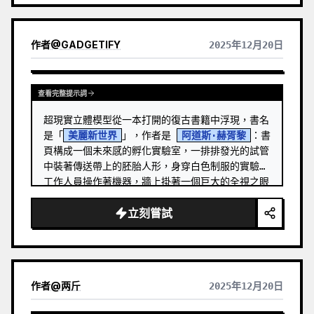
作者
@
GADGETIFY
2025年12月20日
查看完整提示詞
超現實立體模型從一本打開的復古書籍中浮現，書名
是「
美麗新世界
」，作者是 
阿道斯·赫胥黎
：書
頁構成一個未來感的孵化實驗室，一排排發光的試管
中裝著傳送帶上的胚胎人形，身穿白色制服的實驗室
工作人員操作著機器，牆上掛著一個巨大的全視之眼
符號，傳送帶透過隱藏機制移動，冷藍色的霓虹燈
立刻嘗試
光，超精細的微型雕塑，臨床而詭異的氛圍，寫實攝
影風格。
作者
@
两斤
2025年12月20日