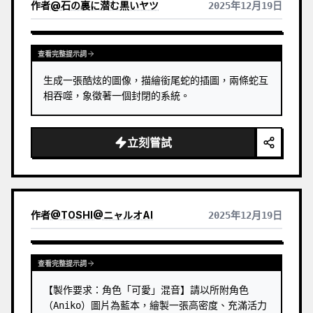
作者
@
石の裏に潜む黒いヤツ
2025年12月19日
查看完整提示詞
生成一張酷炫的圖像，描繪銜尾蛇的插圖，兩條蛇互
相吞噬，象徵著一個封閉的系統。
立刻嘗試
作者
@
TOSHI@ニャルオAI
2025年12月19日
查看完整提示詞
【製作要求：角色「可愛」混音】請以所附角色
（Aniko）圖片為藍本，繪製一張高密度、充滿活力