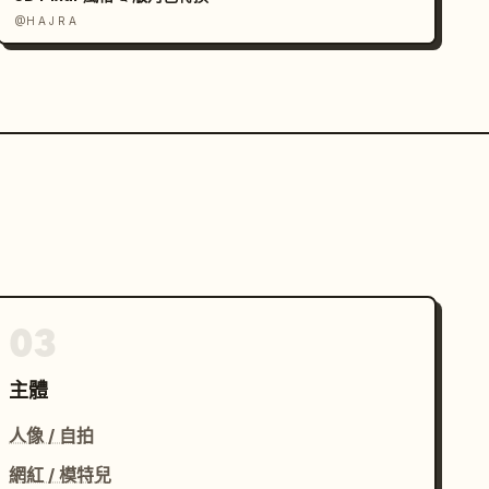
@H A J R A
03
主體
人像 / 自拍
網紅 / 模特兒