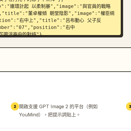
itle":"連環計起 以柔制暴","image":"與官員的戰略
上","title":"董卓權傾 朝堂陰影","image":"權臣統
ition":"右中上","title":"呂布動心 父子反
er":"07","position":"右中
:"花園涼亭中的對峙"},
itle":"董卓伏誅 傳說永存","image":"歷史服飾人物
ount":5,"labels":["亂世","拜月","連環","鳳
}},"rendering instructions":"超細節 
石座，古董金 UI 邊框，紀錄片檔案資訊圖表，動態飄
任何英文字，保留可讀的中文書法標籤"}
開啟支援 GPT Image 2 的平台（例如
2
YouMind），把提示詞貼上。