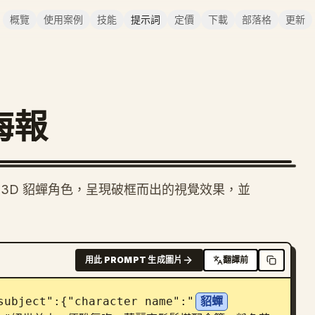
概覽
使用案例
技能
提示詞
定價
下載
部落格
更新
海報
3D 貂蟬角色，呈現破框而出的視覺效果，並
用此 PROMPT 生成圖片
翻譯前
ject":{"character name":"
貂蟬