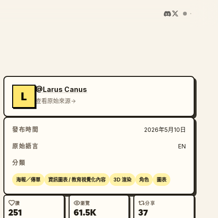
@Larus Canus
L
查看原始來源
發布時間
2026年5月10日
原始語言
EN
分類
海報／傳單
資訊圖表 / 教育視覺化內容
3D 渲染
角色
圖表
讚
瀏覽
分享
251
61.5K
37