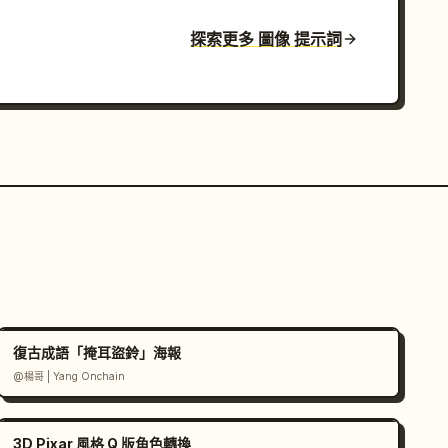
探索更多 圖像 提示詞
復古成語「掩耳盜鈴」海報
@楊哥 | Yang Onchain
3D Pixar 風格 Q 版角色轉換