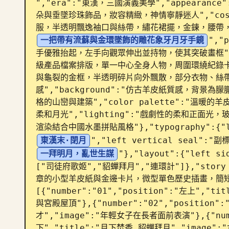
","era":"東漢，三國演義美學","appeara
朵與垂墜珍珠飾品，妝容精緻，神情寧靜迷人","cos
服，半透明飄逸袖口與絲帶，繡花裙擺，金鍊，腰帶，玉石與
一把帶有流蘇與金環墜飾的雕花象牙月牙手鏡
",
手優雅抬起，左手向觀眾伸出並持物，使其突破畫框"},"c
級產品檔案排版，單一中心全身人物，周圍環繞紀錄卡片",
與龜裂的金框，半透明碎片向外飄散，部分衣物、絲帶
感","background":"仿古羊皮紙質感，背
格的山巒與建築","color palette":"溫
柔和月光","lighting":"戲劇性的柔和正面光
渲染結合中國水墨拼貼風格"},"typography":{"la
東漢末·閉月
","left vertical seal":
一拜明月，亂世生謀
"},"layout":{"left si
["司徒府歌姬","貂蟬拜月","連環計"]},"story c
章的小型羊皮紙與金邊卡片，微型單色歷史插畫，簡短中
[{"number":"01","position":"左上","
與宮殿屋頂"},{"number":"02","position
才","image":"年輕女子在長者面前表演"},{"numb
下","title":"月下焚香 貂蟬拜月","image