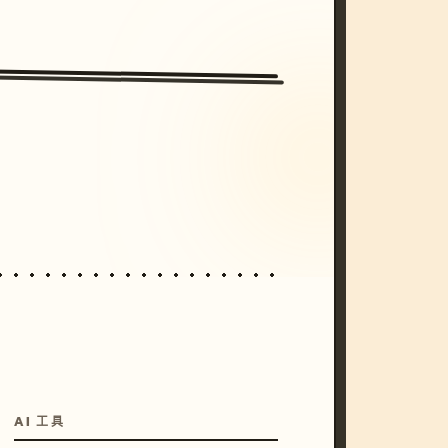
/imagine prompt: cinematic, cyberpunk s
unset, neon colors, 8k --v 6.0
AI 工具