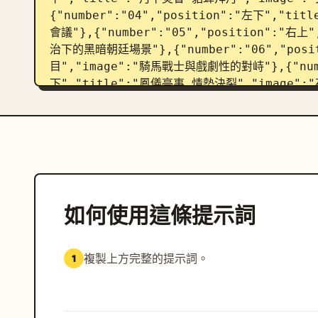
{"number":"04","position":"左下","t
會議"},{"number":"05","position":"右
治下的黑暗朝廷場景"},{"number":"06","pos
目","image":"騎馬戰士與戲劇性的對峙"},{"numb
下","title":"鳳儀亭事 情勢決裂","image"
{"number":"08","position":"右下","t
的事件後續場景"}]},"bottom timeline":{"c
儀","伏誅"],"style":"帶有圓形里程碑的細金水平線"
3D 角色，寫實絲綢半透明感，精緻刺繡，華麗雕刻
逸布料，景深，高解析度，無現代物品，海報中不出現
如何使用這條提示詞
複製上方完整的提示詞。
1