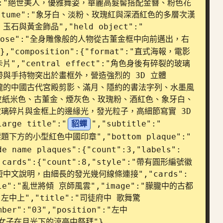
nce":"絕世美人，優雅舞姿，華麗高髮髻搭配金簪、粉色花
tume":"象牙白、淡粉、玫瑰紅與深酒紅色的多層次漢
黃金飾品","held object":"
"pose":"全身雕像般的人物從古董金框中向前邁出，右
omposition":{"format":"直式海報，電影
"central effect":"角色身後有碎裂的玻璃
與手持物突出於畫框外，營造強烈的 3D 立體
景為朦朧的中國古代宮殿剪影、滿月、隱約的書法字列、水墨風
暖的羊皮紙米色、古董金、煙灰色、玫瑰粉、酒紅色、象牙白、
，玻璃碎片與金框上的邊緣光，發光粒子，高細節寫實 3D 
rge title":"
貂蟬
","subtitle":"
"副標題下方的小型紅色中國印章","bottom plaque":"
de name plaques":{"count":3,"labels":
ards":{"count":8,"style":"帶有圓形編號徽
文說明，由細長的發光幾何線條連接","cards":
title":"亂世將傾 京師風雲","image":"朦朧中的古都
":"左中上","title":"司徒府中 歌舞驚
er":"03","position":"左中
":"女子在月光下的涼亭中祭拜"},