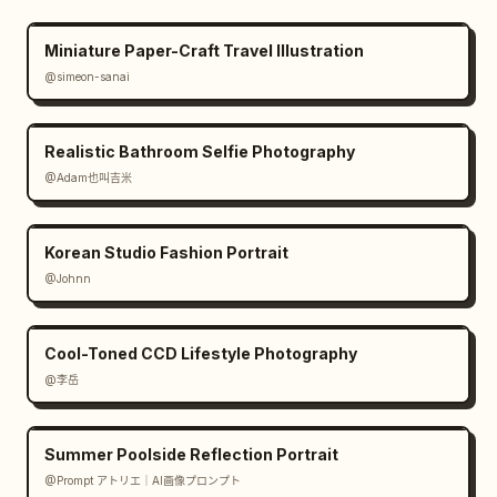
Miniature Paper-Craft Travel Illustration
@simeon-sanai
Realistic Bathroom Selfie Photography
@Adam也叫吉米
Korean Studio Fashion Portrait
@Johnn
Cool-Toned CCD Lifestyle Photography
@李岳
Summer Poolside Reflection Portrait
@Prompt アトリエ｜AI画像プロンプト