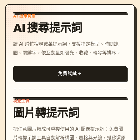
AI 提示詞庫
AI 搜尋提示詞
讓 AI 幫忙搜尋數萬提示詞，支援指定模型、時間範
圍、關鍵字，依互動量如曝光、收藏、轉發等排序。
免費試試
視覺工具
圖片轉提示詞
/imagine prompt: cinemati
把任意圖片轉成可重複使用的 AI 圖像提示詞：免費圖
c, cyberpunk sunset, neon
片轉提示詞工具自動解析構圖、風格與光線，幾秒還原
colors, 8k --v 6.0