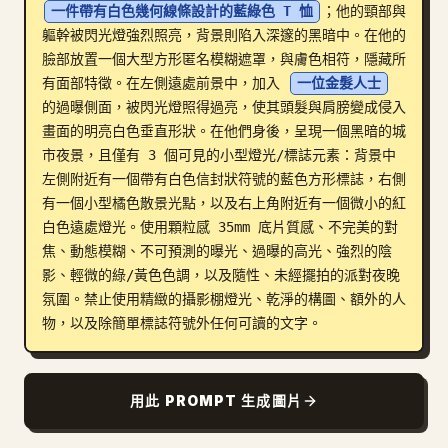
一件帶有白色幾何線條設計的藍綠色 T 恤
；他的頸部與
部落格
軀幹被閃光燈強烈照亮，背景則陷入深邃的黑暗中。在他的
臉部放置一個大型方形匿名模糊遮罩，與膚色相符，隱藏所
有面部特徵。在左側遠處前景中，加入 
一位金髮人士
更新
的過曝側面，被閃光燈照得過亮，使其頭髮與肩膀變成侵入
畫面的明亮白色垂直形狀。在他們身後，呈現一個黑暗的城
市夜景，且僅有 3 個可見的小型燈光/標誌元素：背景中
左側附近有一個帶有白色信封狀符號的藍色方形標誌，右側
有一個小型橘色散景光點，以及右上角附近有一個微小的紅
白色遠處燈光。使用顆粒感 35mm 底片質感、不完美的對
焦、動態模糊、不可預測的曝光、過曝的高光、強烈的陰
影、輕微的綠/黃色色調，以及隨性、未經擺拍的派對夜晚
氛圍。禁止使用精緻的攝影棚燈光、乾淨的構圖、額外的人
物，以及除簡單標誌符號外任何可讀的文字。
用此 PROMPT 生成圖片