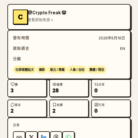
@Crypto Freak 🤡
C
查看原始來源
發布時間
2026年5月16日
原始語言
EN
分類
社群媒體貼文
攝影
復古 / 懷舊
人像 / 自拍
團體 / 情侶
讚
瀏覽
分享
3
28
0
留言
收藏
引用
2
2
0
分享