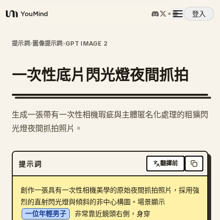
登入
YouMind
概覽
提示詞
›
圖像提示詞
›
GPT IMAGE 2
一次性底片閃光燈夜間抓拍
使用案例
技能
生成一張帶有一次性相機瑕疵與主體匿名化處理的粗獷閃
光燈夜間抓拍照片。
提示詞
提示詞
翻譯前
定價
創作一張具有一次性相機美學的原始夜間抓拍照片，採用強
下載
烈的直射閃光燈與傾斜的非中心構圖。場景顯示 
一位年輕男子
 非常靠近鏡頭右側，身穿 