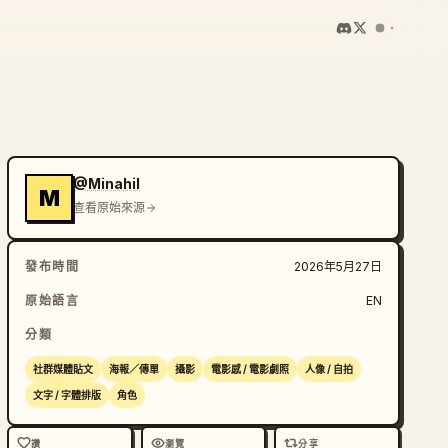
@Minahil
M
查看原始來源
發布時間
2026年5月27日
原始語言
EN
分類
社群媒體貼文
海報／傳單
攝影
電影感 / 電影劇照
人像 / 自拍
文字 / 字體排版
角色
讚
瀏覽
分享