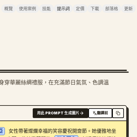
概覽
使用案例
技能
提示詞
定價
下載
部落格
更新
身穿華麗絲綢禮服，在充滿節日氣氛、色調溫
用此 PROMPT 生成圖片
翻譯前
亞
 女性帶著燦爛幸福的笑容慶祝開齋節。她優雅地坐