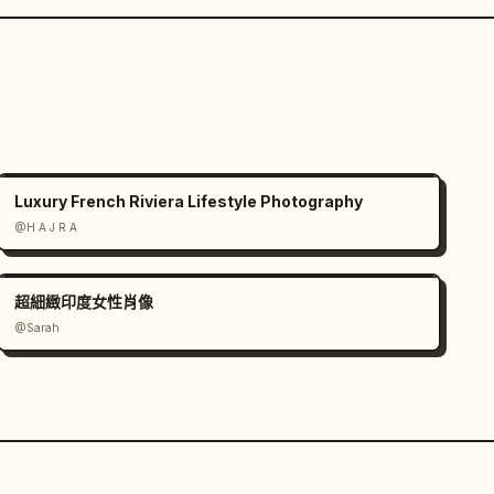
Luxury French Riviera Lifestyle Photography
@H A J R A
超細緻印度女性肖像
@Sarah