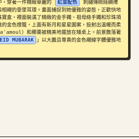
中，穿著一件精緻華麗的 
紅金配色
 刺繡傳統絲綢禮
與相襯的垂墜耳環。畫面捕捉到她優雅的姿態，正歡快地
珠寶盒，裡面裝滿了精緻的金手鐲、祖母綠手鐲和珍珠項
緻的金色燈籠，上面有新月和星星圖案，投射出溫暖而柔
'amoul）和椰棗被精美地擺放在矮桌上。前景散落著
EID MUBARAK
」以大膽且尊貴的金色襯線字體優雅地