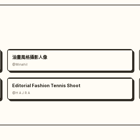
油畫風格攝影人像
@Minahil
Editorial Fashion Tennis Shoot
@H A J R A