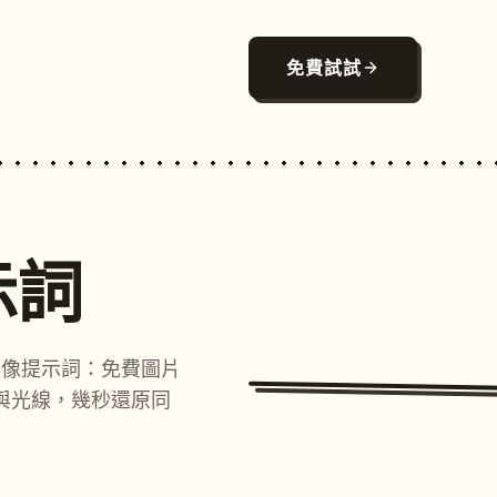
免費試試
示詞
圖像提示詞：免費圖片
與光線，幾秒還原同