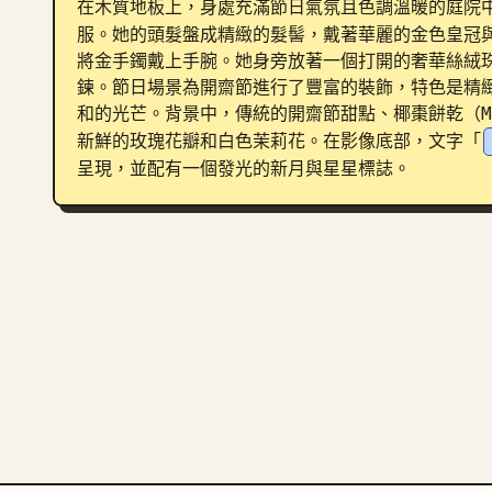
在木質地板上，身處充滿節日氣氛且色調溫暖的庭院
服。她的頭髮盤成精緻的髮髻，戴著華麗的金色皇冠
將金手鐲戴上手腕。她身旁放著一個打開的奢華絲絨
鍊。節日場景為開齋節進行了豐富的裝飾，特色是精
和的光芒。背景中，傳統的開齋節甜點、椰棗餅乾（Ma
新鮮的玫瑰花瓣和白色茉莉花。在影像底部，文字「
呈現，並配有一個發光的新月與星星標誌。