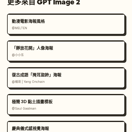
更多來自 GPT Image 2
動漫電影海報風格
@MELTEN
「靜放花開」人像海報
@小小东
復古成語「掩耳盜鈴」海報
@楊哥 | Yang Onchain
極簡 3D 黏土插畫模板
@Saul Goodman
慶典儀式感視覺海報