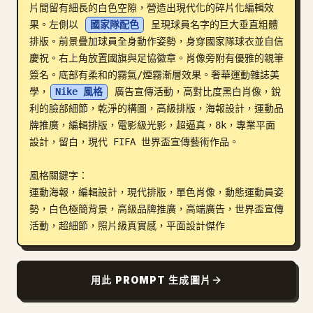
片間留有細長的白色空隙，營造出現代化的碎片化編輯效
部落格
果。左側以 
國家隊配色
 呈現球員名字的巨大垂直粗體
排版。前景疊加球員全身動作姿勢，身穿國家隊球衣並自信
慶祝。右上角放置國旗與足協徽章。肖像旁附有優雅的親筆
更新
簽名。底部有柔和的霧氣/煙霧漸層效果。奢華運動雜誌美
學，
Nike 風格
 廣告宣傳活動，高對比度黑白肖像，銳
利的臉部細節，乾淨的構圖，高級排版，海報設計，運動品
牌推廣，編輯排版，電影級光影，超逼真，8k，專業平面
設計，留白，現代 FIFA 世界盃宣傳藝術作品。

風格關鍵字：

運動海報，編輯設計，現代排版，單色肖像，動態運動員姿
勢，白色極簡背景，高級品牌推廣，高端廣告，世界盃宣傳
活動，超細節，照片級真實感，平面設計傑作
用此 PROMPT 生成圖片