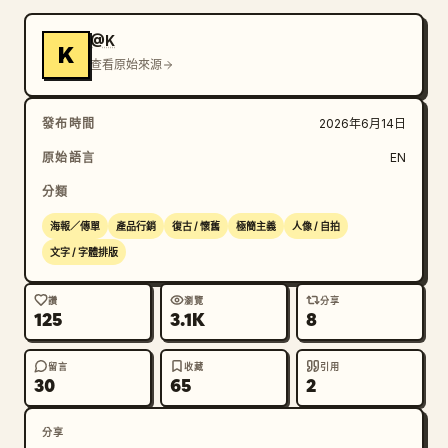
@K
K
查看原始來源
發布時間
2026年6月14日
原始語言
EN
分類
海報／傳單
產品行銷
復古 / 懷舊
極簡主義
人像 / 自拍
文字 / 字體排版
讚
瀏覽
分享
125
3.1K
8
留言
收藏
引用
30
65
2
分享