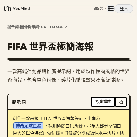
登入
YouMind
概覽
提示詞
›
圖像提示詞
›
GPT IMAGE 2
FIFA 世界盃極簡海報
使用案例
技能
一款高端運動品牌推廣提示詞，用於製作極簡風格的世界
盃海報，包含單色肖像、碎片化編輯效果及高級排版。
提示詞
提示詞
翻譯前
定價
創作一款高級 FIFA 世界盃海報設計，主角為 
下載
傳奇足球巨星
。採用極簡白色背景，畫布大部分空間由
巨大的單色特寫肖像佔據。肖像被分割成數個水平切片，切