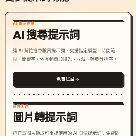
AI 提示詞庫
AI 搜尋提示詞
讓 AI 幫忙搜尋數萬提示詞，支援指定模型、時間範
圍、關鍵字，依互動量如曝光、收藏、轉發等排序。
免費試試
視覺工具
圖片轉提示詞
/imagine prompt: cinemati
把任意圖片轉成可重複使用的 AI 圖像提示詞：免費圖
c, cyberpunk sunset, neon