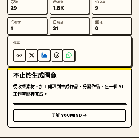
服饰连续性要求

讚
瀏覽
分享
29
1.8K
9
整组婚纱照中，新娘与新郎必须保持 同一套固定的明制婚
留言
收藏
引用
礼服饰，不能因为分镜变化而更换服装款式、头饰结构、主
1
21
0
纹样、主色或整体造型。不同照片只允许因为拍摄角度、动
作、景别不同而看到服装的不同部分，但本质上必须是同一
分享
套婚服。

新娘固定婚服设定

不止於生成圖像
新娘固定穿 同一套明制大红婚服，整体为凤冠霞帔婚礼造
型。服装结构固定为：大红婚服主体、华丽凤冠、霞帔垂
從收集素材、加工處理到生成作品、分發作品，在一個 AI
带、古典袄裙或大袖礼服结构。

工作空間裡完成。
服装主色固定为 正红色 + 金色刺绣 + 少量点翠蓝头饰细
节。

服装纹样固定为 凤凰、牡丹、云纹、团花、海水江崖等传
了解 YOUMIND
统吉祥纹样，整体风格华贵、庄重、繁复，不要每一张换一
种图案逻辑。

凤冠固定为 明制凤冠，要有金凤、点翠蓝、珍珠流苏、宝