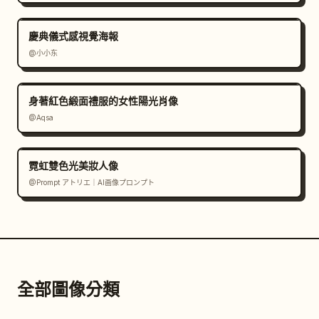
要有层次感，不要一片死红。

可以使用：

慶典儀式感視覺海報
暖色主光塑造人物面部与服饰质感

@小小东
烛光做局部氛围点缀

窗边柔光或侧逆光勾勒凤冠流苏、珍珠、衣物纹理

身著紅色緞面禮服的女性陽光肖像
暗部保留深木色与红色层次

@Aqsa
整体要像 万元级中式婚纱样片，而不是普通影楼大红背景
照。

霓虹雙色光美妝人像
@Prompt アトリエ｜AI画像プロンプト
表情、动作、眼神、构图的统一要求

这组图必须明显避免重复。每一张都要在 表情、眼神关
系、动作互动、景别、机位、新郎站位 上有变化。

必须做到：

全部圖像分類
不同照片里，人物不能一直都是同一种微笑
