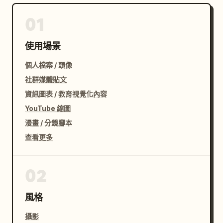
不同照片里，不能一直都是两人互看

01
不同照片里，不能一直都是正面并排站立

新郎至少有 3 张要成为动作发起者或画面重心

要出现看镜头、看彼此、看道具、低头沉静、错开眼神等不
使用場景
同处理

個人檔案 / 頭像
要出现全身、七分身、半身、近景特写

要出现平视、略低机位、略高机位

社群媒體貼文
动作要克制、优雅、有礼，不要低俗亲密，不要现代偶像剧
資訊圖表 / 教育視覺化內容
式搂抱

YouTube 縮圖
画面与输出要求

漫畫 / 分鏡腳本
每张单独成片，3:4 竖构图，高清，电影感，高级婚纱样
查看更多
片质感，画面干净，不要拼图，不要九宫格，不要文字，不
要 logo，不要水印。

02
避免的问题

風格
避免清宫风、唐制齐胸、宋制清淡风、韩服感、戏曲服化
攝影
感、廉价影楼红布背景、现代披发、新郎角度雷同、人物脸