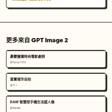
整组图中，不要更换婚服，不要换头饰，不要换主色，不要
换纹样体系，不要从一套明制婚服变成另一套不同风格的明
制婚服。

所有分镜都默认是 同一对新人、同一套明制婚礼服饰、同
一次婚礼拍摄企划。

更多來自 GPT Image 2
场景与道具

场景为高预算中式婚礼棚拍或古建婚房内景，包含 红色帷
憂鬱鹽灘時尚電影劇照
幔、明式木家具、喜字中堂、宫灯、龙凤烛、团扇、红盖
@Nailai7981
头、合卺酒器、喜盘、青花瓷、雕花窗、红色床帐、深色木
梁、屏风 等。

道具要精致真实，服务人物关系，不要太杂乱，不要像影楼
寫實城市自拍
摆满道具。

@ギン
光影要求

RAW 智慧型手機生活感人像
整体光影是 暖红金调的电影级中式婚礼光影。

@𝗦𝗮𝗻𝗶𝗮