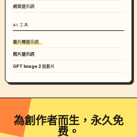
娘。

網頁提示詞
表情上，新娘有一点羞涩和含笑；新郎温柔、郑重、略带惊
艳感。

构图为 中景竖构图，红盖头成为视觉中心，人物距离比前
AI 工具
几张更近一些，但仍然克制。

光影柔和，烛光与暖色主光共同塑形，让红色层次丰富，凤
圖片轉提示詞
冠、红纱、面部细节都清楚。

照片提示詞
Prompt 05｜合卺酒仪式

GPT Image 2 投影片
请生成一张 明制婚礼合卺酒双人仪式照。

场景为婚桌或罗汉榻前，桌上摆放合卺杯、酒壶、喜果、红
烛、小托盘。

新娘与新郎并肩坐下或相对而坐，两人各执一只酒杯，手臂
自然交错，准备饮合卺酒。

為創作者而生，永久免
新娘穿凤冠霞帔，团扇可放在桌边或膝上。

新郎穿大红圆领袍，乌纱帽端正。

费。
这张不要两人继续互看，改成 两个人都低头看酒杯或看交