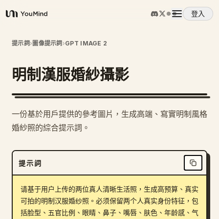
登入
YouMind
概覽
提示詞
›
圖像提示詞
›
GPT IMAGE 2
明制漢服婚紗攝影
使用案例
技能
一份基於用戶提供的參考圖片，生成高端、寫實明制風格
婚紗照的綜合提示詞。
提示詞
提示詞
定價
请基于用户上传的两位真人清晰生活照，生成高预算、真实
下載
可拍的明制汉服婚纱照。必须保留两个人真实身份特征，包
括脸型、五官比例、眼睛、鼻子、嘴唇、肤色、年龄感、气