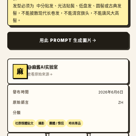
发型必须为 中分贴发、光洁贴鬓、低盘发、圆髻或古典发
髻，不能披散现代长卷发，不能清宫旗头，不能唐风大高
髻。

妆容为 高预算婚纱精修妆：底妆细腻干净，眉形清晰利
落，眼妆精致、眼神有神，睫毛自然分明，眼线轻微上扬，
用此 PROMPT 生成圖片
面中干净，唇妆为正红或绛红色，整体端庄、贵气、古典。

新郎

@麻酱AI实验室
麻
新郎穿 明制大红圆领袍 或正式明制婚礼男装，胸前补子
查看原始來源
或织金纹样清楚，面料厚重，衣纹挺括，有玉带、腰带、黑
靴等完整细节，头戴 乌纱帽或幞头，整体清俊、端方、温
發布時間
2026年6月6日
润、有书卷气和礼仪感。

新郎不能总是同一个角度，必须在整组中出现 正脸、3/4 
原始語言
ZH
侧脸、侧脸、坐姿正脸、行走动态、俯身互动 等不同状
分類
态，不能一直站在新娘右后方，不能一直只有浅笑和低头。

社群媒體貼文
攝影
團體 / 情侶
時尚單品
固定服饰设定（建议直接加入总控）
