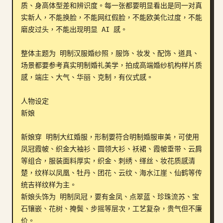
质、身高体型差和辨识度。每一张都要明显看出是同一对真
部落格
实新人，不能换脸，不能网红假脸，不能欧美化过度，不能
磨皮过头，不能出现明显 AI 感。

更新
整体主题为 明制汉服婚纱照，服饰、妆发、配饰、道具、
场景都要参考真实明制婚礼美学，拍成高端婚纱机构样片质
感，端庄、大气、华丽、克制，有仪式感。

人物设定

新娘

新娘穿 明制大红婚服，形制要符合明制婚服审美，可使用
凤冠霞帔、织金大袖衫、圆领大衫、袄裙、霞帔垂带、云肩
等组合，服装面料厚实，织金、刺绣、缂丝、妆花质感清
楚，纹样以凤凰、牡丹、团花、云纹、海水江崖、仙鹤等传
统吉祥纹样为主。

新娘头饰为 明制凤冠，要有金凤、点翠蓝、珍珠流苏、宝
石镶嵌、花树、掩鬓、步摇等层次，工艺复杂，贵气但不廉
价。
