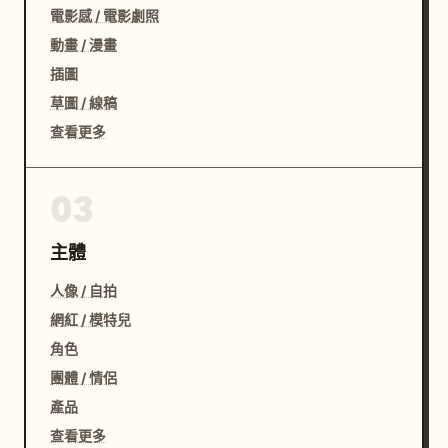
電影感 / 電影劇照
假、手指畸形、服装纹样糊掉、凤冠结构错误、比例失衡、
透视奇怪、画面过度磨皮、表情僵硬。

動畫 / 漫畫
插圖
Prompt 01｜正婚大典主海报

草圖 / 線稿
查看更多
请生成一张 明制汉服婚纱照主海报。

新娘与新郎站在婚房正中，背后是大幅喜字中堂和红色帷
03
幔，两侧有宫灯与龙凤烛，深色明式木家具作为背景。

新娘穿大红凤冠霞帔，凤冠华丽繁复，点翠蓝、金凤、珍珠
主體
流苏和宝石层次清楚，发型为中分贴发低盘发，妆容端庄精
致，手持一柄红色绣花团扇，团扇放于胸前偏下位置。

人像 / 自拍
新郎穿大红明制圆领袍，胸前补子精致，头戴乌纱帽，衣料
網紅 / 模特兒
厚重挺括。

角色
两个人 都看向镜头，表情庄重、平静、体面，有婚礼主片
團體 / 情侶
的正式感。新郎必须清晰正脸，不能再是陪衬。

构图为 全身竖构图，略低机位，强调服装廓形、凤冠、袍
產品
服和整体气场。

查看更多