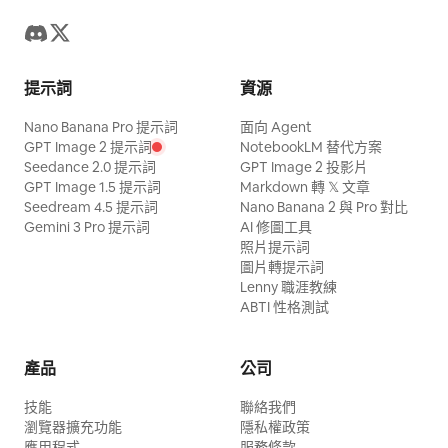
回看新娘；新娘低头看灯笼或轻轻回看新郎。

表情上，两人都更柔和一些，有婚礼后同行的默契感。

构图为 全身竖构图，略低机位，要有轻微抓拍感，不能像
提示詞
資源
完全站定摆拍。

光影上，暖色灯光照亮人物与服饰金线，背景保持深红和木
Nano Banana Pro 提示詞
面向 Agent
色层次，画面有流动感、氛围感和空间感。

GPT Image 2 提示詞
NotebookLM 替代方案
Seedance 2.0 提示詞
GPT Image 2 投影片
GPT Image 1.5 提示詞
Markdown 轉 𝕏 文章
Prompt 07｜新郎主导坐姿图

Seedream 4.5 提示詞
Nano Banana 2 與 Pro 對比
Gemini 3 Pro 提示詞
AI 修圖工具
请生成一张 新郎存在感很强的明制双人婚纱照。

照片提示詞
圖片轉提示詞
场景为婚房正式内景，背景有喜字中堂、红帷幔、明式桌案
Lenny 職涯教練
ABTI 性格測試
与宫灯。

这张让新郎坐在明式椅上，穿大红圆领袍，头戴乌纱帽，必
须清晰 正脸，坐姿端正但放松，双手可轻扶膝上或持笏
產品
公司
板，气质沉稳、清俊、有主导感。

新娘站在他身侧或略靠近他的位置，穿凤冠霞帔，手持团
技能
聯絡我們
瀏覽器擴充功能
隱私權政策
扇，身体微微朝向新郎。

應用程式
服務條款