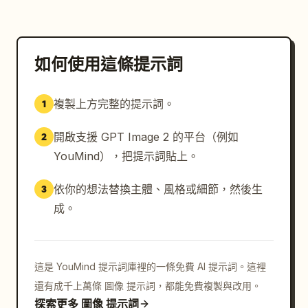
石镶嵌、对称大翅或华丽层叠结构。凤冠的整体结构必须前
后一致，不能一张偏金冠、一张又变成另一种完全不同的冠
饰。

发型固定为 中分贴发、低盘发、古典发髻，不能一张盘
如何使用這條提示詞
发、一张披发、一张又变成别的朝代造型。

妆容固定为 端庄精致的中式新娘妆，正红唇，干净底妆，
複製上方完整的提示詞。
1
清晰眉眼，整体古典贵气。

開啟支援 GPT Image 2 的平台（例如
2
新郎固定婚服设定

YouMind），把提示詞貼上。
新郎固定穿 同一套明制大红圆领袍婚服，头戴固定样式的 
依你的想法替換主體、風格或細節，然後生
3
乌纱帽或幞头。

袍服主色固定为 正红色，胸前固定有 补子或织金纹样，
成。
腰部有固定腰带，整体厚重挺括，端方正式。

新郎帽型、袍服形制、补子位置、配色逻辑都必须前后一
致，不能一张一个样式。

這是 YouMind 提示詞庫裡的一條免費 AI 提示詞。這裡
還有成千上萬條 圖像 提示詞，都能免費複製與改用。
服饰一致性强调

探索更多 圖像 提示詞