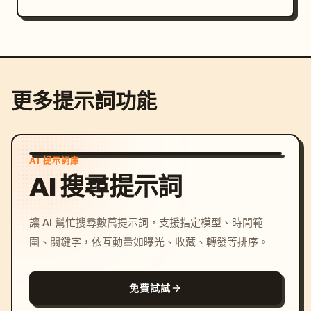
光影为暖红金色主光，人物面部清晰，服饰刺绣和凤冠珠宝
有高光细节，整体大气、隆重、贵气。

Prompt 02｜拜堂前对望

请生成一张 拜堂前停顿感的明制双人照。

更多提示詞功能
场景为红色帷幔前的婚礼内景，前方有供桌，桌上摆龙凤
烛、合卺酒器、喜盘。

新娘穿大红明制婚服，凤冠霞帔完整，手持团扇但略微下
AI 提示詞庫
放，露出完整妆面与红唇。

AI 搜尋提示詞
新郎穿大红圆领袍，头戴乌纱帽，站在新娘对面，与她保持
礼仪性的近距离。

动作上，新郎轻轻扶住新娘的衣袖或手腕，新娘轻抬眼看向
讓 AI 幫忙搜尋數萬提示詞，支援指定模型、時間範
新郎。

圍、關鍵字，依互動量如曝光、收藏、轉發等排序。
眼神关系是 新娘看新郎，新郎看新娘。

表情上，新娘温柔、含蓄、略带羞涩；新郎郑重、专注、带
一点欣赏感，不要只是模板化微笑。

免費試試
构图为 七分身平视机位，重点表现两人之间的关系、眼