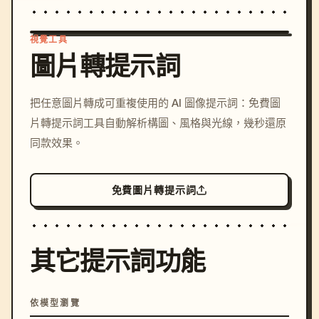
神、手部动作、霞帔垂带和服装纹样。

光影以暖色主光为主，烛光在背景与桌面形成氛围点，让画
視覺工具
面既庄重又有情绪。

圖片轉提示詞
Prompt 03｜新郎为新娘整理凤冠

/imagine prompt: cinemati
把任意圖片轉成可重複使用的 AI 圖像提示詞：免費圖
c, cyberpunk sunset, neon
请生成一张 明制婚礼互动抓拍照。

片轉提示詞工具自動解析構圖、風格與光線，幾秒還原
colors, 8k --v 6.0
同款效果。
场景为婚房一角，背景有红帷幔、深色木家具和局部烛光。

新娘端坐在明式雕花椅或罗汉榻边缘，穿大红凤冠霞帔，手
中轻握团扇，身体略微侧向镜头，低头不看镜头。

免費圖片轉提示詞
新郎站在她身后偏侧位置，穿大红圆领袍，头戴乌纱帽，双
手正在轻轻整理新娘凤冠一侧的珍珠流苏、步摇或霞帔肩
部。

新郎需要露出清晰 3/4 正脸，不能只剩一个模糊侧脸。

其它提示詞功能
表情上，新娘安静、端庄、含蓄带一点淡笑；新郎专注、温
柔、自然，有真实照顾感。

动作互动要像婚礼前整理仪容的瞬间，克制、自然、亲密但
依模型瀏覽
不夸张。
