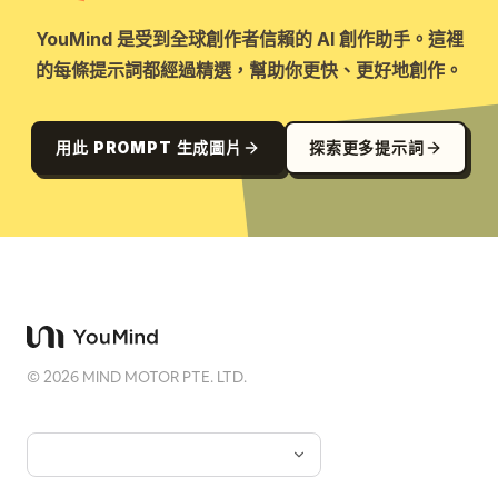
错的手部动作。

YouMind 是受到全球創作者信賴的 AI 創作助手。這裡
表情上，两人都沉静、庄重、专注，有仪式感。

动作要克制、优雅，袖口和袍袖自然垂落。

的每條提示詞都經過精選，幫助你更快、更好地創作。
构图为 半身到七分身，平视机位，重点表现交杯动作、手
部线条、烛光、桌面器物和服饰细节。

光影以暖烛光氛围为主，配合柔和主光，金线刺绣、瓷器和
用此 PROMPT 生成圖片
探索更多提示詞
酒杯细节要非常精致。

Prompt 06｜执灯同游

请生成一张 明制婚服双人行走照。

场景为红帷幔与明式长廊之间，背景有宫灯、木格窗、深色
木梁，前景可有一层虚化红纱。

©
2026
MIND MOTOR PTE. LTD.
新娘与新郎并肩缓步前行，可以共提一盏红色宫灯，也可以
一人一盏。

新娘穿凤冠霞帔，裙摆和大袖随着步伐自然摆动。

新郎穿大红圆领袍，步伐稳重，衣袍有流动感。

动作上，新郎略微走在前半步，成为动作带领者，侧头温和