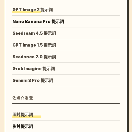
构图为 半身到七分身，略高机位，突出凤冠工艺、流苏、
GPT Image 2 提示詞
手部动作、服装刺绣细节。

光影用柔和侧光和暖色环境光，珍珠和金饰要有细腻反光，
Nano Banana Pro 提示詞
画面精致、安静。

Seedream 4.5 提示詞
Prompt 04｜揭盖头瞬间

GPT Image 1.5 提示詞
请生成一张 明制婚礼揭盖头仪式照。

Seedance 2.0 提示詞
Grok Imagine 提示詞
场景为红色婚房内景，背景有喜字、红色床帐、明式木窗、
龙凤烛和暖色烛光。

Gemini 3 Pro 提示詞
新娘坐在婚床或婚榻边，穿完整明制大红婚服与凤冠霞帔，
头披红盖头。

新郎站在她正前方微微俯身，穿大红圆领袍，双手轻轻掀起
依媒介瀏覽
红盖头一角。

红盖头半遮半露，露出新娘的妆面、红唇和安静克制的眼
圖片提示詞
神。

眼神关系是 新娘从盖头下轻轻看向新郎，新郎专注看向新
影片提示詞