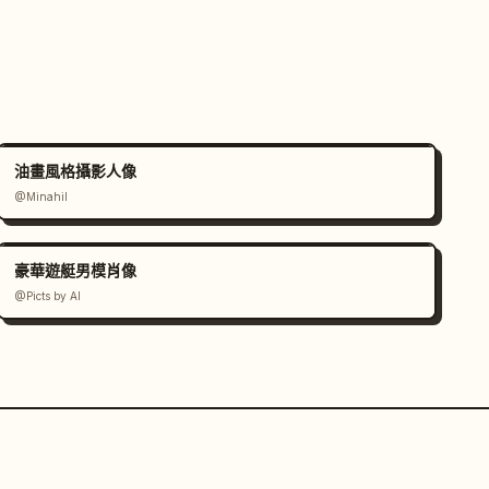
油畫風格攝影人像
@Minahil
豪華遊艇男模肖像
@Picts by AI