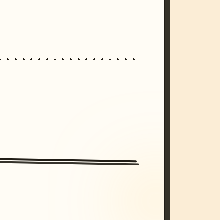
/imagine prompt: cinematic, cyberpunk s
unset, neon colors, 8k --v 6.0