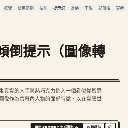
概覽
使用案例
技能
提示詞
定價
下載
部落格
更新
傾倒提示（圖像轉
隻真實的人手將熱巧克力倒入一個看似從智慧
圖像作為螢幕內人物的面部特徵，以在實體世
用此 PROMPT 生成圖片
翻譯前