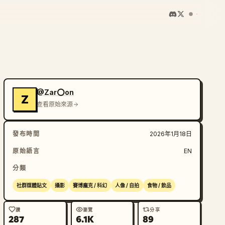
@Zar⭕on
Z
查看原始來源
發布時間
2026年1月18日
原始語言
EN
分類
社群媒體貼文
攝影
賽博龐克 / 科幻
人像 / 自拍
食物 / 飲品
讚
瀏覽
分享
287
6.1K
89