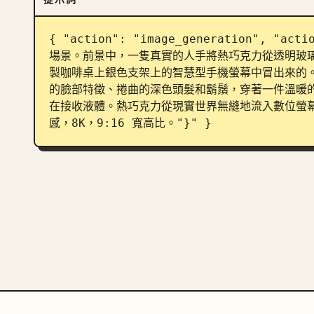
{ "action": "image_generation", "a
場景。前景中，一隻真實的人手將熱巧克力從透明玻
製咖啡桌上銀色支架上的智慧型手機螢幕中冒出來的
的臉部特徵、捲曲的深色頭髮和鬍鬚，穿著一件溫暖
在接收液體。熱巧克力從現實世界無縫地流入數位螢
感，8K，9:16 寬高比。"}" }