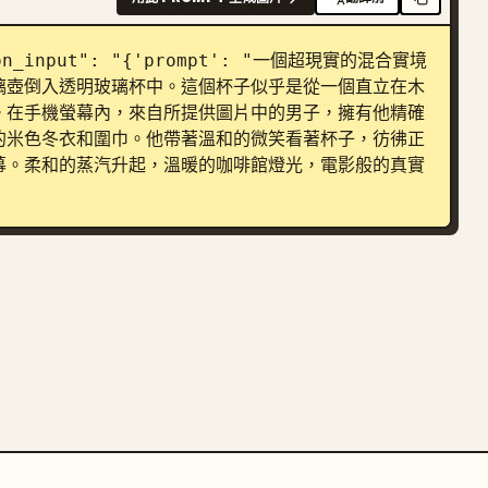
ction_input": "{'prompt': "一個超現實的混合實境
璃壺倒入透明玻璃杯中。這個杯子似乎是從一個直立在木
。在手機螢幕內，來自所提供圖片中的男子，擁有他精確
的米色冬衣和圍巾。他帶著溫和的微笑看著杯子，彷彿正
幕。柔和的蒸汽升起，溫暖的咖啡館燈光，電影般的真實