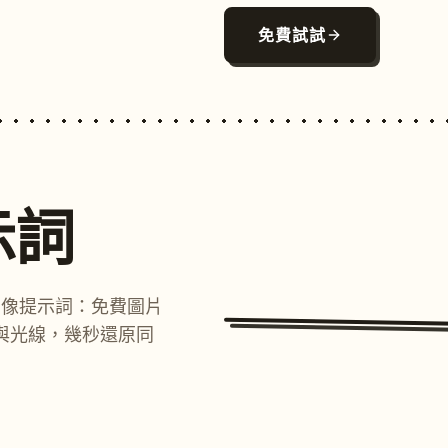
免費試試
示詞
圖像提示詞：免費圖片
與光線，幾秒還原同