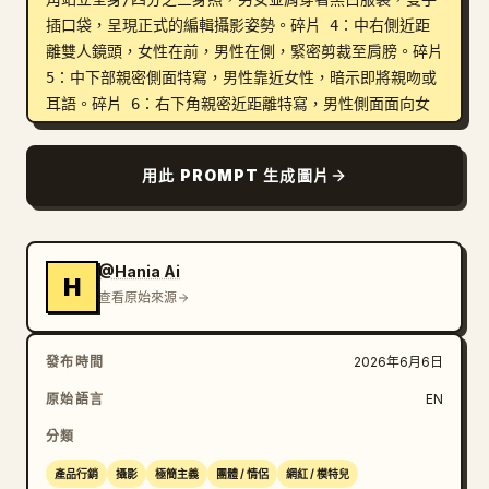
插口袋，呈現正式的編輯攝影姿勢。碎片 4：中右側近距
離雙人鏡頭，女性在前，男性在側，緊密剪裁至肩膀。碎片 
5：中下部親密側面特寫，男性靠近女性，暗示即將親吻或
耳語。碎片 6：右下角親密近距離特寫，男性側面面向女
性，一隻手輕柔地放在她的肩膀或頸部附近。

用此 PROMPT 生成圖片
視覺風格：黑白攝影拼貼畫，電影級對比度，柔和的定向
光，霧面黑色背景，明亮的白色撕紙邊緣清晰可見，層次分
明的剪貼簿編輯構圖，浪漫但克制的氛圍。無文字、無標
誌、無浮水印。

@Hania Ai
H
查看原始來源
可自訂細節：使用 
臉部以柔和灰色矩形模糊遮罩遮蓋的年輕情侶
、
發布時間
2026年6月6日
黑色西裝外套搭配白色內搭上衣與黑色長褲
、
開領白色襯衫搭配黑色長褲
、
6
 以及 
深炭黑色
。
原始語言
EN
分類
產品行銷
攝影
極簡主義
團體 / 情侶
網紅 / 模特兒