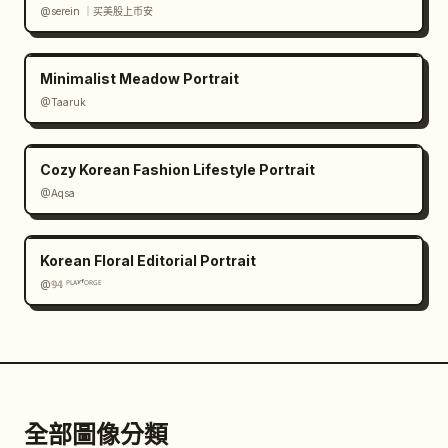
@serein ｜买美股上币安
Minimalist Meadow Portrait
@Taaruk
Cozy Korean Fashion Lifestyle Portrait
@Aqsa
Korean Floral Editorial Portrait
@𝟡𝟜 ᴾᴸᴬʸᶠᴼᴿᴳᴱ
全部圖像分類