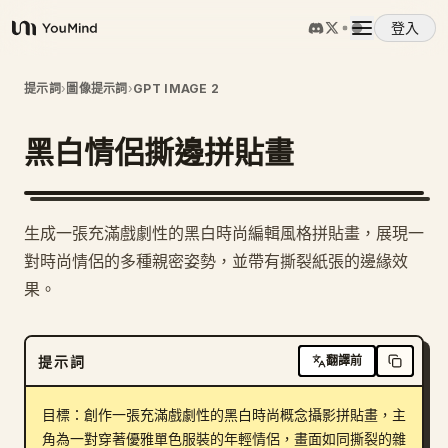
登入
YouMind
概覽
提示詞
›
圖像提示詞
›
GPT IMAGE 2
黑白情侶撕邊拼貼畫
使用案例
技能
生成一張充滿戲劇性的黑白時尚編輯風格拼貼畫，展現一
對時尚情侶的多種親密姿勢，並帶有撕裂紙張的邊緣效
提示詞
果。
定價
提示詞
翻譯前
下載
目標：創作一張充滿戲劇性的黑白時尚概念攝影拼貼畫，主
角為一對穿著優雅單色服裝的年輕情侶，畫面如同撕裂的雜