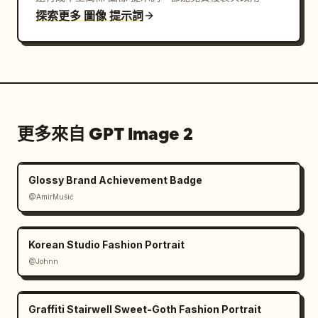
探索更多 圖像 提示詞
更多來自 GPT Image 2
Glossy Brand Achievement Badge
@AmirMušić
Korean Studio Fashion Portrait
@Johnn
Graffiti Stairwell Sweet-Goth Fashion Portrait