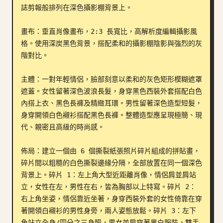
誌剪報般排列在深色攝影棚背景上。

部落格
畫布：垂直肖像畫布，2:3 長寬比，高解析度編輯攝影風
格。使用深炭黑色背景，搭配柔和的攝影棚陰影與強烈的灰
更新
階對比。

主體：一對年輕情侶，臉部刻意以柔和的灰色矩形模糊遮罩
遮蓋。女性留著深色波浪長髮，身穿黑色西裝外套搭配白色
內搭上衣、黑色長褲及精緻耳環。男性留著深色造型短髮，
身穿開領白色襯衫搭配黑色長褲。整體造型應呈現極簡、現
代、親密且高級的時尚感。

佈局：建立一個由 6 個撕裂紙張照片碎片組成的拼貼畫，
碎片間以粗糙的白色撕裂邊緣分隔，全部放置在同一個深色
背景上。碎片 1：左上角大型近距離肖像，情侶肩並肩站
立，女性在左，男性在右，皆為胸部以上特寫。碎片 2：
右上角坐姿，情侶靠近坐著，身穿西裝外套的女性倚靠在穿
著開領白襯衫的男性身旁，兩人姿態放鬆。碎片 3：左下
角站立全身/四分之三身照，男女並肩穿著黑白服裝，雙手