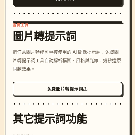
視覺工具
圖片轉提示詞
/imagine prompt: cinemati
把任意圖片轉成可重複使用的 AI 圖像提示詞：免費圖
c, cyberpunk sunset, neon
片轉提示詞工具自動解析構圖、風格與光線，幾秒還原
colors, 8k --v 6.0
同款效果。
免費圖片轉提示詞
其它提示詞功能