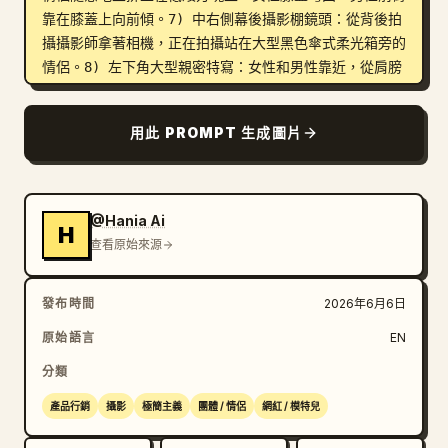
靠在膝蓋上向前傾。7) 中右側幕後攝影棚鏡頭：從背後拍
攝攝影師拿著相機，正在拍攝站在大型黑色傘式柔光箱旁的
情侶。8) 左下角大型親密特寫：女性和男性靠近，從肩膀
向上進行戲劇性裁切。9) 右下角全身站立肖像：情侶分開
站立但彼此傾斜；女性雙手插口袋，男性一條腿交叉、雙手
用此 PROMPT 生成圖片
插口袋靠在牆板前。

視覺風格：高對比但柔和的灰階攝影，寫實的時尚編輯燈
光，細膩的底片顆粒感，清晰的服裝紋理，乾淨的攝影棚背
@Hania Ai
H
景，除了原本的牛仔褲在黑白中呈現灰色外，不含其他顏
查看原始來源
色。使用帶有不均勻纖維和層次感拼貼陰影的撕裂白色紙
邊。無文字、無標誌、無浮水印、無裝飾貼紙，除幕後碎片
發布時間
2026年6月6日
中的攝影師外，不包含其他人物。
原始語言
EN
分類
產品行銷
攝影
極簡主義
團體 / 情侶
網紅 / 模特兒