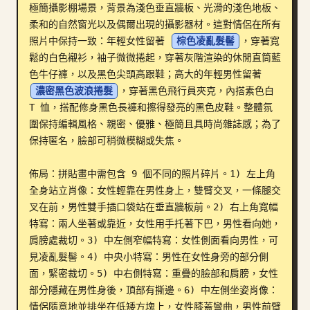
極簡攝影棚場景，背景為淺色垂直牆板、光滑的淺色地板、
部落格
柔和的自然窗光以及偶爾出現的攝影器材。這對情侶在所有
照片中保持一致：年輕女性留著 
棕色凌亂髮髻
，穿著寬
鬆的白色襯衫，袖子微微捲起，穿著灰階渲染的休閒直筒藍
更新
色牛仔褲，以及黑色尖頭高跟鞋；高大的年輕男性留著 
濃密黑色波浪捲髮
，穿著黑色飛行員夾克，內搭素色白 
T 恤，搭配修身黑色長褲和擦得發亮的黑色皮鞋。整體氛
圍保持編輯風格、親密、優雅、極簡且具時尚雜誌感；為了
保持匿名，臉部可稍微模糊或失焦。

佈局：拼貼畫中需包含 9 個不同的照片碎片。1) 左上角
全身站立肖像：女性輕靠在男性身上，雙臂交叉，一條腿交
叉在前，男性雙手插口袋站在垂直牆板前。2) 右上角寬幅
特寫：兩人坐著或靠近，女性用手托著下巴，男性看向她，
肩膀處裁切。3) 中左側窄幅特寫：女性側面看向男性，可
見凌亂髮髻。4) 中央小特寫：男性在女性身旁的部分側
面，緊密裁切。5) 中右側特寫：重疊的臉部和肩膀，女性
部分隱藏在男性身後，頂部有撕邊。6) 中左側坐姿肖像：
情侶隨意地並排坐在低矮方塊上，女性膝蓋彎曲，男性前臂