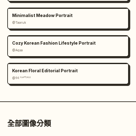
Minimalist Meadow Portrait
@Taaruk
Cozy Korean Fashion Lifestyle Portrait
@Aqsa
Korean Floral Editorial Portrait
@𝟡𝟜 ᴾᴸᴬʸᶠᴼᴿᴳᴱ
全部圖像分類