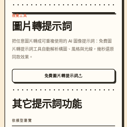
視覺工具
圖片轉提示詞
/imagine prompt: cinemati
把任意圖片轉成可重複使用的 AI 圖像提示詞：免費圖
c, cyberpunk sunset, neon
片轉提示詞工具自動解析構圖、風格與光線，幾秒還原
colors, 8k --v 6.0
同款效果。
免費圖片轉提示詞
其它提示詞功能
依模型瀏覽