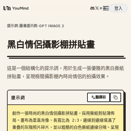
登入
YouMind
概覽
提示詞
›
圖像提示詞
›
GPT IMAGE 2
黑白情侶攝影棚拼貼畫
使用案例
技能
這是一個結構化的提示詞，用於生成一張優雅的黑白撕紙
拼貼畫，呈現極簡攝影棚內時尚情侶的拍攝效果。
提示詞
提示詞
翻譯前
定價
創作一張時尚的黑白情侶攝影拼貼畫，採用撕紙剪貼簿佈
下載
局。畫布為垂直肖像，長寬比為 2:3，邊緣到邊緣填滿了
重疊的灰階照片碎片，並以粗糙的白色撕紙邊緣分隔。呈現