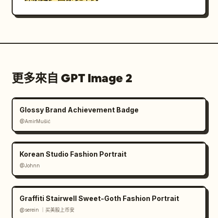
更多來自 GPT Image 2
Glossy Brand Achievement Badge
@AmirMušić
Korean Studio Fashion Portrait
@Johnn
Graffiti Stairwell Sweet-Goth Fashion Portrait
@serein ｜买美股上币安