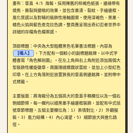
畫布：垂直 4:5 海報，採用陳舊的棕褐色紙張，邊緣帶有
部落格
燒焦、撕裂與變暗的效果，並包含墨漬、裂紋、手繪邊框、
風化質感以及對稱的裝飾性捲軸圖案。使用深褐色、黑墨、
橘色火焰與藍色查克拉色調。整頁應呈現出奇幻忍者世界中
更新
詳細的存檔角色檔案感。

頂部標題：中央為大型粗體黑色毛筆書法標題，內容為 
【鳴人】
，下方配有一個較小的副標題銘牌，以中式字
體書寫「角色解剖圖」。在左上角與右上角附近添加兩個大
型裝飾性螺旋徽章，周圍環繞煙霧狀雲紋，並加上小型紅色
印章。在上方角落附近放置狹長的垂直側邊銘牌，並附帶中
式標籤。

主要版面：將海報分為五個高大的垂直手稿欄位以及一個右
側細節條，每一欄均以細黑墨手繪邊框裝飾，並配有中式括
號章節標題。五個主要欄位為：1) 表情對比，2) 外觀服
裝，3) 能力結構，4) 內心渴望，5) 細節放大與進化路
徑。
