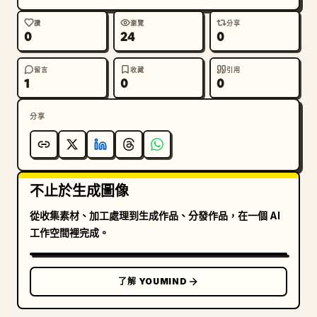
子、小袋、涼鞋。

讚
瀏覽
分享
0
24
0
第 3 欄，能力結構：繪製與站立姿勢相同的透明金色輪
廓，呈現發光的解剖查克拉圖。顯示可見的內部能量通道、
圓形查克拉節點以及胸口明亮的藍色螺旋核心。使用 7 個
留言
收藏
引用
1
0
0
標籤說明指向能量特徵：頂輪、分身術、螺旋丸、仙人路
徑、尾獸之力、封印核心、九尾之力。在身體周圍環繞煙霧
分享
狀的藍色與金色能量線。

第 4 欄，內心渴望：創作一幅高大的戲劇性插圖，描繪由
火焰與旋轉查克拉組成的橘色九尾狐靈，從頂部籠罩至中
不止於生成圖像
心。下方展示英雄面對能量風暴的小型黑色剪影。包含 5 
個標籤說明：火焰之夢、螺旋之心、不屈意志、守護核心、
從收集素材、加工處理到生成作品、分發作品，在一個 AI
內在野獸。該欄位應呈現最混亂的感覺，帶有濃密的火焰捲
工作空間裡完成。
曲與下中心處的大型漩渦。

右側細節條：包含兩個堆疊的子區塊。上方子區塊為細節放
了解 YOUMIND
大，包含 4 個水平特寫框：帶有螺旋符號的金屬護額、藍
色眼睛特寫、雙手捧著藍色螺旋能量球、以及金色查克拉流