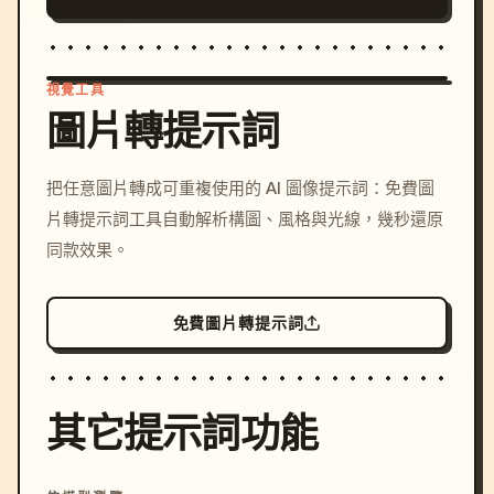
視覺工具
圖片轉提示詞
/imagine prompt: cinemati
把任意圖片轉成可重複使用的 AI 圖像提示詞：免費圖
c, cyberpunk sunset, neon
片轉提示詞工具自動解析構圖、風格與光線，幾秒還原
colors, 8k --v 6.0
同款效果。
免費圖片轉提示詞
其它提示詞功能