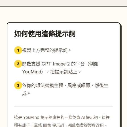
動紋路。下方子區塊為進化路徑，包含 5 個由向下箭頭連
接的小型肖像縮圖：忍者學校時期、下忍時期、疾風傳時期
少年、仙人模式、九尾模式。保持縮圖精簡且具手稿感，必
要時可簡化臉部區域。

如何使用這條提示詞
底部邊框裝飾：添加 5 個底部裝飾元素：左下角的大型藍
黑色螺旋漩渦、左下中部的捲軸、中央螺旋獎章銘牌、斜放
複製上方完整的提示詞。
1
的苦無與封印紙條、以及右下角的藍色波浪裝飾。添加一個
底部中央的小型銘牌，標註中式文字，並在左下角與右下角
開啟支援 GPT Image 2 的平台（例如
2
添加垂直銘牌。

YouMind），把提示詞貼上。
視覺風格：高度細緻的動漫插圖與古代中日捲軸美學相結
合，黑色墨線、毛筆書法、褪色的紅印章、手寫編號圖表
依你的想法替換主體、風格或細節，然後生
3
感、華麗但易讀的隔間、舊紙質感、細膩的水彩渲染、發光
成。
的橘色與藍色魔法能量。不使用任何現代 UI 元素、不追
求照片寫實感、不使用純白背景，且除了單一角色與象徵性
的狐靈外，不添加額外角色。
這是 YouMind 提示詞庫裡的一條免費 AI 提示詞。這裡
還有成千上萬條 圖像 提示詞，都能免費複製與改用。