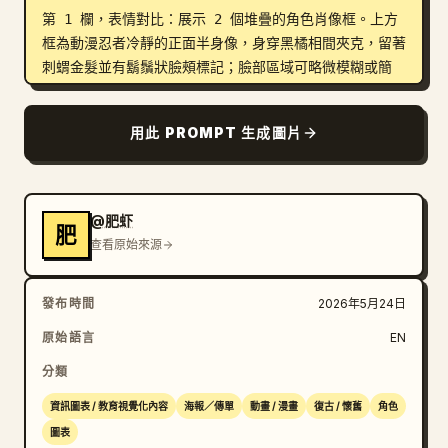
第 1 欄，表情對比：展示 2 個堆疊的角色肖像框。上方
框為動漫忍者冷靜的正面半身像，身穿黑橘相間夾克，留著
刺蝟金髮並有鬍鬚狀臉頰標記；臉部區域可略微模糊或簡
化。下方框為激烈的九尾查克拉化身半身像，帶有發光的橘
色氣場、兇猛的眼神、鬍鬚標記，以及頭部周圍升起的火焰
用此 PROMPT 生成圖片
狀能量。在兩幅肖像旁添加小型括號標籤。

第 1 欄下半部，特徵圖示：展示 6 個圓形特徵圖示，排
列成 2x3 的網格，每個圖示位於帶有微小標籤的獨立邊框
@肥虾
肥
方格中。六個圖示分別為：影分身剪影、火焰滴、螺旋漩
查看原始來源
渦、坐姿仙人剪影、九尾狐火焰以及守護核心徽章。

發布時間
2026年5月24日
第 2 欄，外觀服裝：角色站立的全身正面視圖，佔據該欄
大部分空間。他留著 
刺蝟金髮
，佩戴黑色護額，身穿黑
原始語言
EN
橘相間拉鍊夾克、橘色忍者短褲、深色涼鞋、黑色腳踝綁
分類
帶、單腿綁帶以及腿部小袋。使用乾淨的動漫線條但帶有風
化的墨跡質感。添加 8 個小型註釋標籤，並以引線指向服
資訊圖表 / 教育視覺化內容
海報／傳單
動畫 / 漫畫
復古 / 懷舊
角色
裝細節：護額、頭髮、領口/拉鍊、夾克主體、袖章、褲
圖表