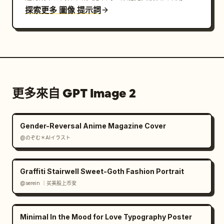
探索更多 圖像 提示詞
更多來自 GPT Image 2
Gender-Reversal Anime Magazine Cover
@のぞむ＊AIイラスト
Graffiti Stairwell Sweet-Goth Fashion Portrait
@serein ｜买美股上币安
Minimal In the Mood for Love Typography Poster