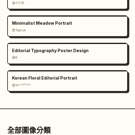
@小小东
Minimalist Meadow Portrait
@Taaruk
Editorial Typography Poster Design
@K
Korean Floral Editorial Portrait
@𝟡𝟜 ᴾᴸᴬʸᶠᴼᴿᴳᴱ
全部圖像分類