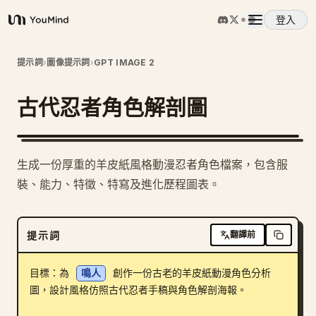
登入
YouMind
概覽
提示詞
›
圖像提示詞
›
GPT IMAGE 2
古代忍者角色解剖圖
使用案例
技能
生成一份厚重的羊皮紙風格動漫忍者角色檔案，包含服
裝、能力、特徵、特寫及進化歷程圖表。
提示詞
提示詞
翻譯前
定價
目標：為 
鳴人
 創作一份古老的羊皮紙動漫角色分析
下載
圖，設計風格仿照古代忍者手稿與角色解剖海報。
