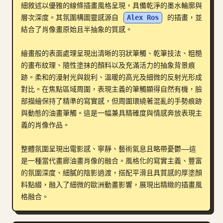
細敘述以優雅的線條插畫風格呈現，具備乾淨的墨水輪廓與
部落格
層次深度。其氛圍構圖靈感源自 
Alex Ros
 的插畫，並
結合了肖像畫原始且半抽象的質感。

更新
繪畫般的表面處理呈現出清晰的羽狀筆觸、乾筆技法、粗糙
的畫布紋理、隨性塗抹的顏料以及充滿活力的抽象背景痕
跡。柔和的漫射光與銳利、溫暖的高光及細微的反射光形成
對比。在焦點區域周圍，表現主義的筆觸顯得自然有機，臉
部描繪保持了精準的寫實感，但周圍環繞著混亂的手勢痕跡
與動態的油畫筆觸。這是一幅兼具精確度與情感奔放表現主
義的肖像作品。

整體氛圍呈現出電影感、寧靜、藝術氣息且略帶憂鬱——這
是一種當代畫廊油畫肖像的融合。風格化的寫實主義、豐富
的氛圍深度、細膩的陰影過渡，搭配平滑且具質感的厚塗顏
料點綴，融入了細微的歐洲動畫影響，展現出精緻的插畫風
格融合。