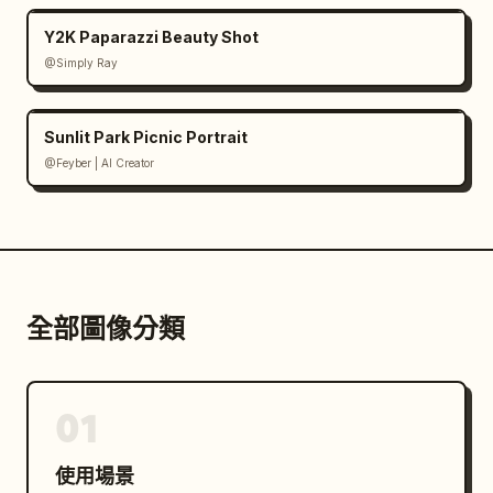
Y2K Paparazzi Beauty Shot
@Simply Ray
Sunlit Park Picnic Portrait
@Feyber | AI Creator
全部圖像分類
01
使用場景