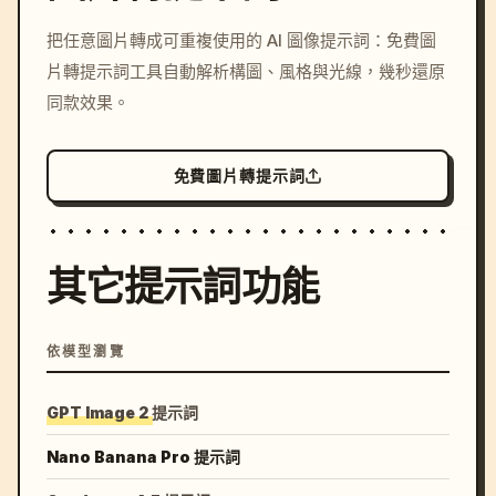
/imagine prompt: cinemati
把任意圖片轉成可重複使用的 AI 圖像提示詞：免費圖
c, cyberpunk sunset, neon
片轉提示詞工具自動解析構圖、風格與光線，幾秒還原
colors, 8k --v 6.0
同款效果。
免費圖片轉提示詞
其它提示詞功能
依模型瀏覽
GPT Image 2 提示詞
Nano Banana Pro 提示詞