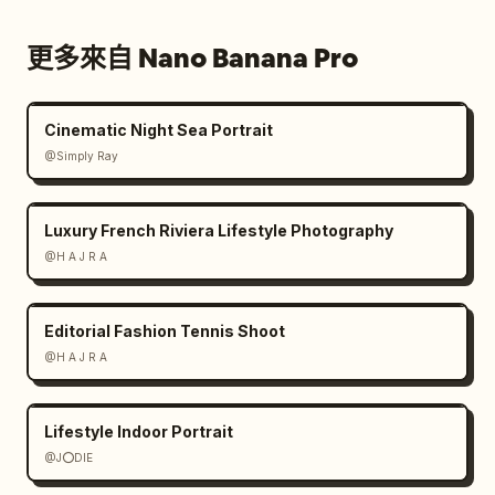
更多來自 Nano Banana Pro
Cinematic Night Sea Portrait
@Simply Ray
Luxury French Riviera Lifestyle Photography
@H A J R A
Editorial Fashion Tennis Shoot
@H A J R A
Lifestyle Indoor Portrait
@J⭕DIE