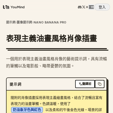
登入
YouMind
概覽
提示詞
›
圖像提示詞
›
NANO BANANA PRO
表現主義油畫風格肖像插畫
使用案例
技能
一個用於表現主義油畫風格肖像的藝術提示詞，具有流暢
的筆觸以及電影般、略帶憂鬱的氛圍。
提示詞
提示詞
翻譯前
定價
隨附的肖像插畫採用表現主義繪畫風格，結合了流暢且富有
下載
表現力的油畫筆觸。色調溫暖，使用了 
奶油象牙色與紅色
 以及柔和的午後金色光線。場景的詳