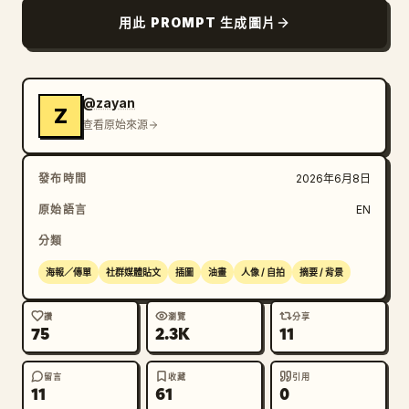
用此 PROMPT 生成圖片
@zayan
Z
查看原始來源
發布時間
2026年6月8日
原始語言
EN
分類
海報／傳單
社群媒體貼文
插圖
油畫
人像 / 自拍
摘要 / 背景
讚
瀏覽
分享
75
2.3K
11
留言
收藏
引用
11
61
0