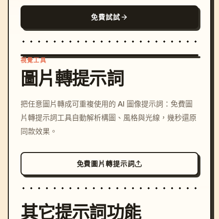
免費試試
視覺工具
圖片轉提示詞
/imagine prompt: cinemati
把任意圖片轉成可重複使用的 AI 圖像提示詞：免費圖
c, cyberpunk sunset, neon
片轉提示詞工具自動解析構圖、風格與光線，幾秒還原
colors, 8k --v 6.0
同款效果。
免費圖片轉提示詞
其它提示詞功能