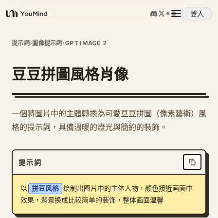
登入
YouMind
概覽
提示詞
›
圖像提示詞
›
GPT IMAGE 2
豆豆拼圖風格肖像
使用案例
技能
1
一個將圖片中的主體轉換為可愛豆豆拼圖（像素藝術）風
格的提示詞，具備溫暖的燈光與簡約的裝飾。
提示詞
提示詞
定價
以
拼豆风格
绘制出图片中的主体人物，颜色接近画面中
下載
效果，背景换成比较简单的装饰，整体画面温馨