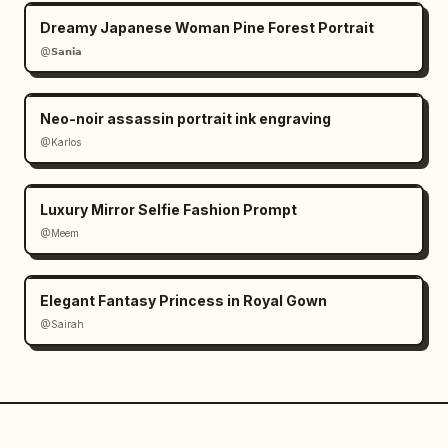
Dreamy Japanese Woman Pine Forest Portrait
@𝗦𝗮𝗻𝗶𝗮
Neo-noir assassin portrait ink engraving
@Karlos
Luxury Mirror Selfie Fashion Prompt
@Meem
Elegant Fantasy Princess in Royal Gown
@Sairah