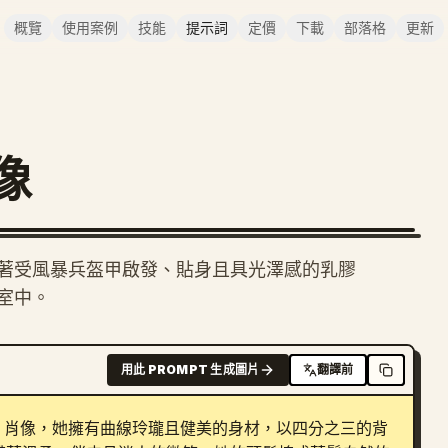
概覽
使用案例
技能
提示詞
定價
下載
部落格
更新
像
著受風暴兵盔甲啟發、貼身且具光澤感的乳膠
室中。
用此 PROMPT 生成圖片
翻譯前
 肖像，她擁有曲線玲瓏且健美的身材，以四分之三的背