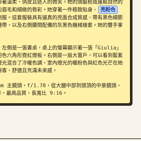
帶著溫柔、俏皮且迷人的微笑。她的頭髮梳成蓬鬆自然的
的眉毛和細緻的唇彩。她穿著一件極致貼身、
亮粉色
制服。這套服裝具有逼真的亮面合成質感、帶有黑色細節
腿帶，以及右側腰間配備的灰黑色機械槍套。她的雙手拿
左側是一張書桌，桌上的螢幕顯示著一張「Giulia」
粉色六角形霓虹燈板。右側是一扇大窗戶，可以看到藍紫
燈光混合了冷暖色調，室內燈光的暖粉色與紅色光芒在她
客、舒適且充滿未來感。

24mm 主鏡頭，f/1.78，從大腿中部到頭頂的中景鏡頭，
，最高品質，長寬比 9:16。