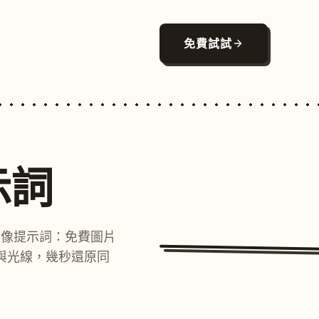
免費試試
示詞
圖像提示詞：免費圖片
與光線，幾秒還原同