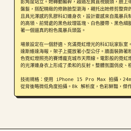
影角度站立。她轉動軀幹，越過左肩直視鏡頭，臉上
盤髮，搭配精緻的修飾臉型瀏海，襯托出她修剪整齊
且具光澤感的乳膠科幻連身衣，設計靈感來自風暴兵
的高領、前臂處的黑色紋理區塊、白色腰帶、黑色細
著一個逼真的粉色風暴兵頭盔。

場景設定在一個舒適、充滿霓虹燈光的科幻玩家臥室。
達斯維達海報，架子上擺放著小型公仔。牆面裝飾著
色霓虹燈照亮的賽博龐克城市天際線。電影般的霓虹
的光澤連身衣上形成了柔和的反射。整體氛圍俏皮、極
技術規格：使用 iPhone 15 Pro Max 拍攝，
從背後略微低角度拍攝。8k 解析度，色彩鮮豔，傑作