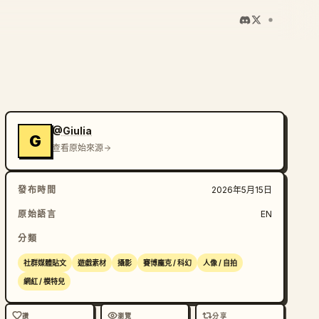
@Giulia
G
查看原始來源
發布時間
2026年5月15日
原始語言
EN
分類
社群媒體貼文
遊戲素材
攝影
賽博龐克 / 科幻
人像 / 自拍
網紅 / 模特兒
讚
瀏覽
分享