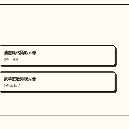
油畫風格攝影人像
@Minahil
豪華遊艇男模肖像
@Picts by AI