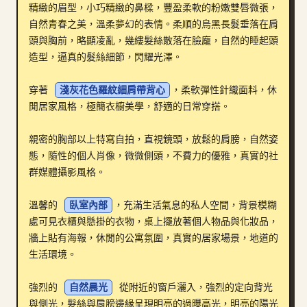
精緻的眉型，小巧精緻的鼻樑，豐盈柔軟的粉嫩雙唇微張，
部落格
自然青春之美，溫柔夢幻的表情。柔順的烏黑長髮垂落在肩
頭與胸前，略顯凌亂，幾縷髮絲散落在臉龐，自然的睡起頭
造型，逼真的髮絲細節，閃耀光澤。

更新
穿著 
淺灰花色羅紋細肩帶背心
，柔軟彈性針織面料，休
閒居家風格，極簡衣櫥美學，舒適的日常穿搭。

親密的胸部以上特寫自拍，直視鏡頭，放鬆的肩膀，自然姿
態，隨性的個人肖像，微微側頭，不費力的優雅，真實的社
群媒體攝影風格。

溫馨的 
臥室內部
，充滿生活氣息的私人空間，背景模糊
處可見衣櫃與懸掛的衣物，桌上擺放著個人物品與化妝品，
牆上貼有海報，休閒的公寓氛圍，真實的居家場景，地道的
生活環境。

強烈的 
自然晨光
 從附近的窗戶灑入，強烈的定向背光
與側光，髮絲與肩膀邊緣呈現明亮的過曝高光，明亮的陽光