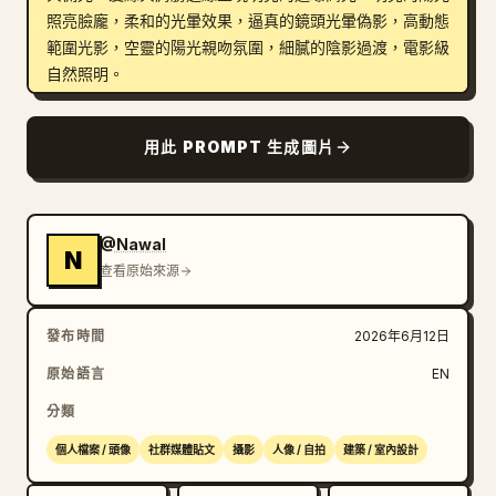
照亮臉龐，柔和的光暈效果，逼真的鏡頭光暈偽影，高動態
範圍光影，空靈的陽光親吻氛圍，細膩的陰影過渡，電影級
自然照明。

超寫實主義，淺景深，焦點清晰對準眼睛與面部特徵，逼真
用此 PROMPT 生成圖片
的肌膚渲染，自然色彩分級，柔和的冷白色日光色調，高細
節面部紋理，隨性美女肖像，韓系生活攝影美學，編輯級社
群媒體人像，氛圍感寫實，傑作，超細節，HDR，8K 解析
度，專業品質影像，真實自然美，清晰對焦，電影感氛圍，
@Nawal
N
體積光，逼真的光學效果。
查看原始來源
發布時間
2026年6月12日
原始語言
EN
分類
個人檔案 / 頭像
社群媒體貼文
攝影
人像 / 自拍
建築 / 室內設計