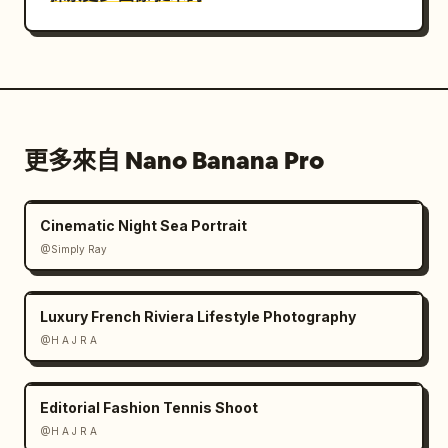
更多來自 Nano Banana Pro
Cinematic Night Sea Portrait
@Simply Ray
Luxury French Riviera Lifestyle Photography
@H A J R A
Editorial Fashion Tennis Shoot
@H A J R A