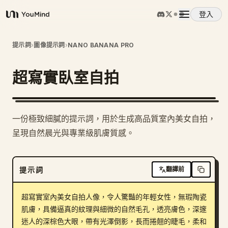
登入
YouMind
概覽
提示詞
›
圖像提示詞
›
NANO BANANA PRO
超寫實臥室自拍
使用案例
技能
一份極致細膩的提示詞，用於生成高品質室內美女自拍，
呈現自然晨光與專業級肌膚質感。
提示詞
提示詞
翻譯前
定價
超寫實室內美女自拍人像，令人驚豔的年輕女性，無瑕陶瓷
下載
肌膚，具備逼真的紋理與細微的自然毛孔，透亮膚色，深邃
迷人的深棕色大眼，帶有光澤倒影，長而捲翹的睫毛，柔和