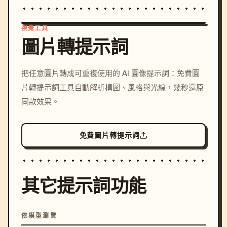
視覺工具
圖片轉提示詞
/imagine prompt: cinemati
把任意圖片轉成可重複使用的 AI 圖像提示詞：免費圖
c, cyberpunk sunset, neon
片轉提示詞工具自動解析構圖、風格與光線，幾秒還原
colors, 8k --v 6.0
同款效果。
免費圖片轉提示詞
其它提示詞功能
依模型瀏覽