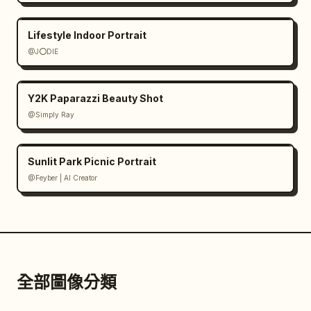
Lifestyle Indoor Portrait
@J⭕DIE
Y2K Paparazzi Beauty Shot
@Simply Ray
Sunlit Park Picnic Portrait
@Feyber | AI Creator
全部圖像分類