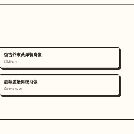
復古芥末黃洋裝肖像
@Minahil
豪華遊艇男模肖像
@Picts by AI