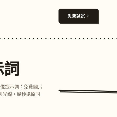
免費試試
示詞
圖像提示詞：免費圖片
與光線，幾秒還原同