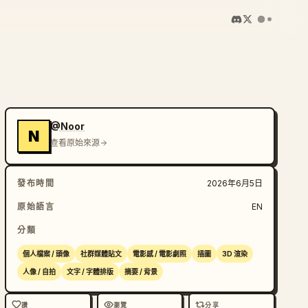
@Noor
N
查看原始來源
發布時間
2026年6月5日
原始語言
EN
分類
個人檔案 / 頭像
社群媒體貼文
電影感 / 電影劇照
插圖
3D 渲染
人像 / 自拍
文字 / 字體排版
摘要 / 背景
讚
瀏覽
分享