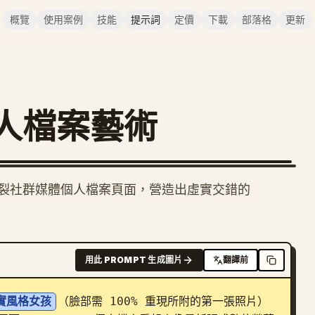
概覽
使用案例
技能
提示詞
定價
下載
部落格
更新
人檔案藝術
裂社群媒體個人檔案頁面，營造出虛實交錯的
用此 PROMPT 生成圖片
翻譯前
實風格女孩
（臉部需 100% 重現所附的第一張照片）