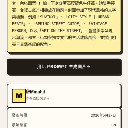
套，內搭圖案 T 恤，下身穿著高腰藍色牛仔褲。她雙手捧
部落格
著一台復古底片相機放在胸前。封面疊加了現代風格的文字
與標題，例如「SUVINYL」、「CITY STYLE | URBAN 
BEATS」、「SPRING STREET GUIDE」、「VINTAGE 
更新
REBORN」以及「ART ON THE STREET」。整體美學呈現
出潮流、都會、街頭與獨立文化的生活雜誌風格，並採用明
亮且具藝術感的配色。
用此 PROMPT 生成圖片
@Minahil
M
查看原始來源
發布時間
2026年5月27日
原始語言
EN