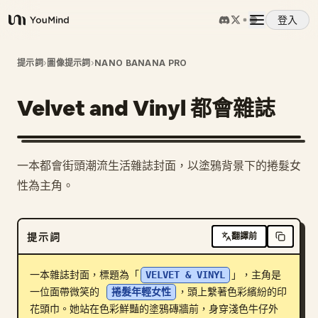
登入
YouMind
概覽
提示詞
›
圖像提示詞
›
NANO BANANA PRO
Velvet and Vinyl 都會雜誌
使用案例
技能
一本都會街頭潮流生活雜誌封面，以塗鴉背景下的捲髮女
性為主角。
提示詞
提示詞
翻譯前
定價
一本雜誌封面，標題為「
VELVET & VINYL
」，主角是
下載
一位面帶微笑的 
捲髮年輕女性
，頭上繫著色彩繽紛的印
花頭巾。她站在色彩鮮豔的塗鴉磚牆前，身穿淺色牛仔外