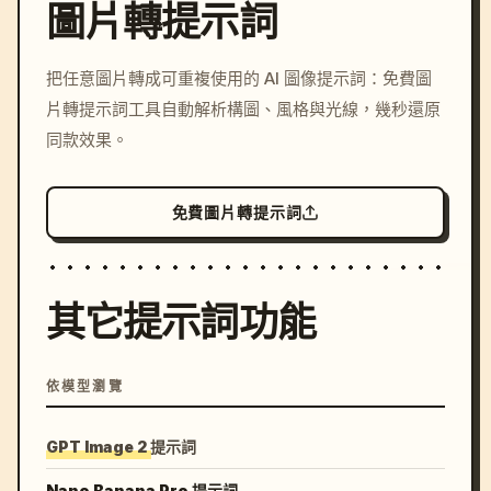
圖片轉提示詞
/imagine prompt: cinemati
把任意圖片轉成可重複使用的 AI 圖像提示詞：免費圖
c, cyberpunk sunset, neon
片轉提示詞工具自動解析構圖、風格與光線，幾秒還原
colors, 8k --v 6.0
同款效果。
免費圖片轉提示詞
其它提示詞功能
依模型瀏覽
GPT Image 2 提示詞
Nano Banana Pro 提示詞