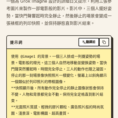
一個為 Grok Imagine 設計的詳細日文提示，利用三張參
部落格
考圖片來製作一部電影般的影片。影片中，三個人擺好姿
勢，當快門聲響起時完全靜止，然後靜止的場景會變成一
張裱框的列印快照，並保持靜態直到影片結束。
更新
提示詞
翻譯前
使用 @image1 的背景。一個三人排成一列擺姿勢的場
景。電影般的燈光。這三個人自然地移動並變換姿勢。當快
門聲突然響起時，時間完全停止，三人的動作也隨之凝固。
停止的那一刻場景像快照照片一樣變化，螢幕上以斜角顯示
一個類似於列印照片的帶框圖像。

**快照顯示後，所有動作完全停止的靜止圖像狀態會保持
不變。人物和背景都完全不動。保持完全定格直到影片結
束。

**光面照片質感、輕微的膠片顆粒、廣告照片般的時尚氛
圍、淺景深、電影構圖、超高畫質。