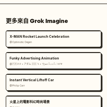
更多來自 Grok Imagine
X-MAN Rocket Launch Celebration
@Optimistic Degen
Funky Advertising Animation
@🇫🇷ㄹㄹ • アダム 🇩🇪 𝕏 • 𓂀𓆃𓆗𓃭𓆗☽𖤓༄
Instant Vertical Liftoff Car
@Philip Carr
火星上的電影科幻時尚場景