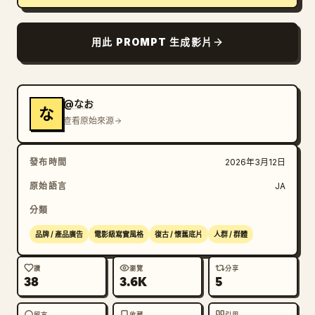
用此 PROMPT 生成影片
@なお
な
查看原始來源
發布時間
2026年3月12日
原始語言
JA
分類
品牌 / 產品廣告
電影級寫實風格
復古 / 懷舊底片
人群 / 群體
讚
瀏覽
分享
38
3.6K
5
留言
收藏
引用