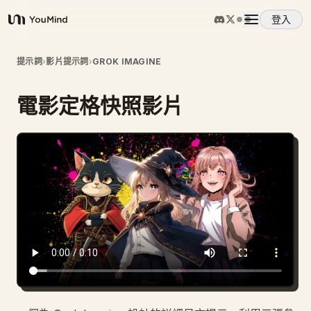
登入
YouMind
概覽
提示詞
›
影片提示詞
›
GROK IMAGINE
電影定格快照影片
使用案例
技能
提示詞
定價
下載