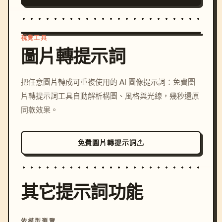
視覺工具
圖片轉提示詞
/imagine prompt: cinemati
把任意圖片轉成可重複使用的 AI 圖像提示詞：免費圖
c, cyberpunk sunset, neon
片轉提示詞工具自動解析構圖、風格與光線，幾秒還原
colors, 8k --v 6.0
同款效果。
免費圖片轉提示詞
其它提示詞功能
依模型瀏覽