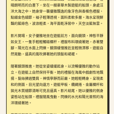
晴朗明亮的白晝下，坐在一艘豪華木製遊艇的船頭，身處汪
洋大海之中。她身穿一襲優雅飄逸的象牙色與香檳色禮服，
點綴金色細節，袖子輕薄透視，面料柔軟多層。海水呈現鮮
豔的藍綠色，波浪輕柔，海平面乾淨居中，天空淡藍無雲。

影片開場，女子優雅地坐在遊艇前方，面向鏡頭，神態平靜
如女王，一隻手輕輕觸碰欄杆，禮服布料環繞著她，赤著雙
腳，陽光在水面上閃爍。鏡頭緩慢推近並輕微漂移，遊艇自
然晃動，逼真的風吹拂著她的頭髮和裙襬。

隨著鏡頭推進，她從坐姿緩緩起身，以流暢優雅的動作站
立，在遊艇上自然保持平衡。她的禮服在海風中戲劇性地飄
揚，髮絲拂過雙肩，神情寧靜而莊嚴。她輕輕轉身，呈現柔
和的側面，目光望向遠方。遊艇甲板、纜繩捲、金屬欄杆和
拋光木質細節清晰可見且逼真。影片結尾，她以優雅的側身
姿態站在船頭，禮服隨風曳動，閃爍的水光和陽光普照的海
洋環繞著她。
