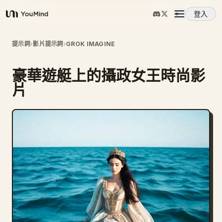
登入
YouMind
概覽
提示詞
›
影片提示詞
›
GROK IMAGINE
豪華遊艇上的攝政女王時尚影
使用案例
片
技能
提示詞
定價
下載