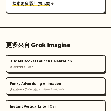
探索更多 影片 提示詞
更多來自 Grok Imagine
X-MAN Rocket Launch Celebration
@Optimistic Degen
Funky Advertising Animation
@🇫🇷ㄹㄹ • アダム 🇩🇪 𝕏 • 𓂀𓆃𓆗𓃭𓆗☽𖤓༄
Instant Vertical Liftoff Car