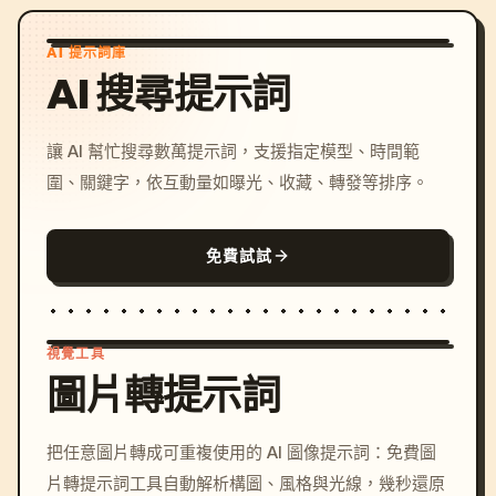
AI 提示詞庫
AI 搜尋提示詞
讓 AI 幫忙搜尋數萬提示詞，支援指定模型、時間範
圍、關鍵字，依互動量如曝光、收藏、轉發等排序。
免費試試
視覺工具
圖片轉提示詞
/imagine prompt: cinemati
把任意圖片轉成可重複使用的 AI 圖像提示詞：免費圖
c, cyberpunk sunset, neon
片轉提示詞工具自動解析構圖、風格與光線，幾秒還原
colors, 8k --v 6.0