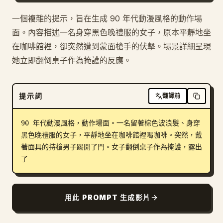
部落格
一個複雜的提示，旨在生成 90 年代動漫風格的動作場
面。內容描述一名身穿黑色晚禮服的女子，原本平靜地坐
在咖啡館裡，卻突然遭到蒙面槍手的伏擊。場景詳細呈現
更新
她立即翻倒桌子作為掩護的反應。
提示詞
翻譯前
90 年代動漫風格，動作場面。一名留著棕色波浪髮、身穿
黑色晚禮服的女子，平靜地坐在咖啡館裡喝咖啡。突然，戴
著面具的持槍男子踢開了門。女子翻倒桌子作為掩護，露出
了
用此 PROMPT 生成影片