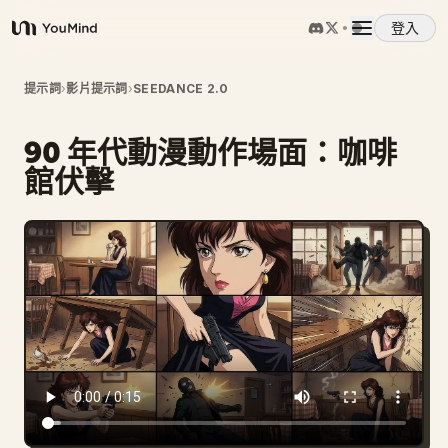
登入
YouMind
概覽
提示詞
›
影片提示詞
›
SEEDANCE 2.0
90 年代動漫動作場面：咖啡
使用案例
館伏擊
技能
提示詞
定價
下載