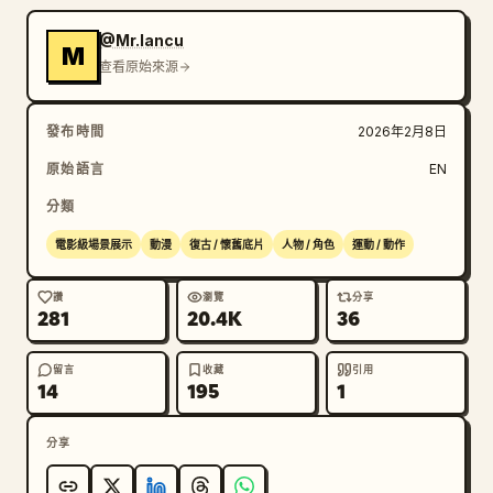
@Mr.Iancu
M
查看原始來源
發布時間
2026年2月8日
原始語言
EN
分類
電影級場景展示
動漫
復古 / 懷舊底片
人物 / 角色
運動 / 動作
讚
瀏覽
分享
281
20.4K
36
留言
收藏
引用
14
195
1
分享