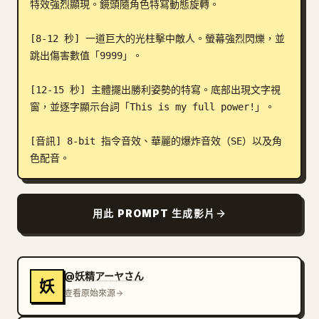
特效強烈顯現。鏡頭隨角色特寫動態旋轉。

[8-12 秒] 一道巨大的光柱擊中敵人。螢幕強烈閃爍，並
跳出傷害數值「9999」。

[12-15 秒] 主體擺出勝利姿勢的特寫。底部出現文字視
窗，並逐字顯示台詞「This is my full power!」。

[音訊] 8-bit 指令音效、華麗的爆炸音效（SE）以及角
色配音。
用此 PROMPT 生成影片
@妖精アーヤさん
妖
查看原始來源