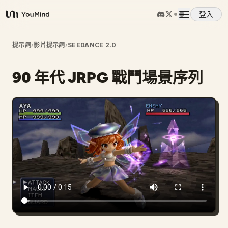
登入
YouMind
概覽
提示詞
›
影片提示詞
›
SEEDANCE 2.0
90 年代 JRPG 戰鬥場景序列
使用案例
技能
提示詞
定價
下載