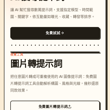
讓 AI 幫忙搜尋數萬提示詞，支援指定模型、時間範
圍、關鍵字，依互動量如曝光、收藏、轉發等排序。
免費試試
視覺工具
圖片轉提示詞
/imagine prompt: cinemati
把任意圖片轉成可重複使用的 AI 圖像提示詞：免費圖
c, cyberpunk sunset, neon
片轉提示詞工具自動解析構圖、風格與光線，幾秒還原
colors, 8k --v 6.0
同款效果。
免費圖片轉提示詞