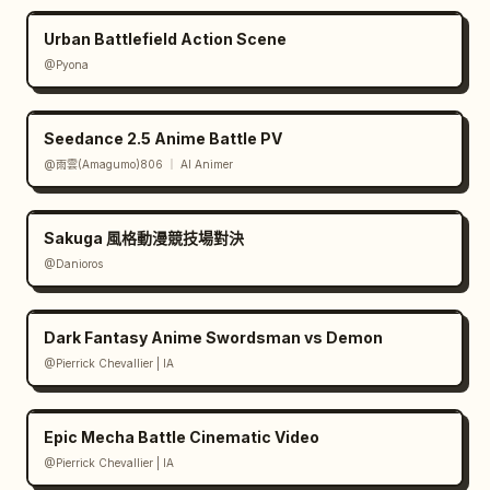
Urban Battlefield Action Scene
@Pyona
Seedance 2.5 Anime Battle PV
@雨雲(Amagumo)806 ｜ AI Animer
Sakuga 風格動漫競技場對決
@Danioros
Dark Fantasy Anime Swordsman vs Demon
@Pierrick Chevallier | IA
Epic Mecha Battle Cinematic Video
@Pierrick Chevallier | IA