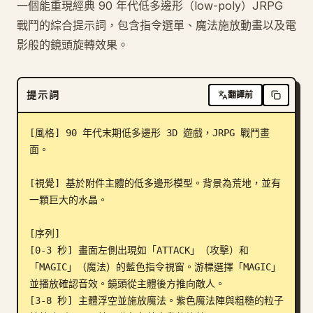
一個能重現經典 90 年代低多邊形（low-poly）JRPG
部落格
戰鬥的綜合提示詞，包含指令選單、魔法施放動畫以及電
影般的鏡頭旋轉效果。
更新
提示詞
翻譯前
[風格] 90 年代末期低多邊形 3D 遊戲，JRPG 戰鬥畫
面。

[視覺] 基於附件主體的低多邊形模型。背景為荒地，並有
一顆巨大的水晶。

[序列]

[0-3 秒] 畫面左側出現如「ATTACK」（攻擊）和
「MAGIC」（魔法）的藍色指令視窗。游標選擇「MAGIC」
並播放確認音效。鏡頭從主體後方推向敵人。

[3-8 秒] 主體浮空並施放魔法。紫色魔法陣與粗糙的粒子