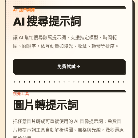
AI 提示詞庫
AI 搜尋提示詞
讓 AI 幫忙搜尋數萬提示詞，支援指定模型、時間範
圍、關鍵字，依互動量如曝光、收藏、轉發等排序。
免費試試
視覺工具
圖片轉提示詞
/imagine prompt: cinemati
把任意圖片轉成可重複使用的 AI 圖像提示詞：免費圖
c, cyberpunk sunset, neon
片轉提示詞工具自動解析構圖、風格與光線，幾秒還原
colors, 8k --v 6.0