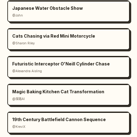
Japanese Water Obstacle Show
@John
Cats Chasing via Red Mini Motorcycle
@Sharon Riley
Futuristic Interceptor O'Neill Cylinder Chase
@Alexandra Aisling
Magic Baking Kitchen Cat Transformation
@探路AI
19th Century Battlefield Cannon Sequence
@KreviX