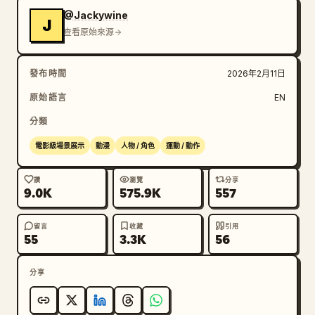
@Jackywine
J
查看原始來源
發布時間
2026年2月11日
原始語言
EN
分類
電影級場景展示
動漫
人物 / 角色
運動 / 動作
讚
瀏覽
分享
9.0K
575.9K
557
留言
收藏
引用
55
3.3K
56
分享