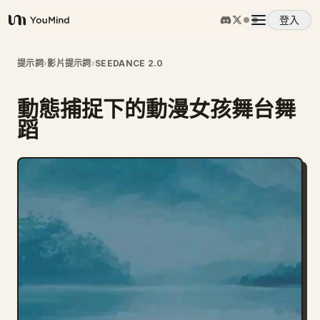
登入
YouMind
概覽
提示詞
›
影片提示詞
›
SEEDANCE 2.0
動態捕捉下的動漫女孩舞台舞
使用案例
蹈
技能
提示詞
定價
下載