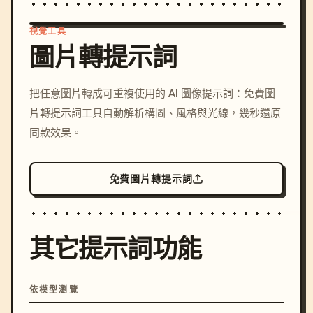
視覺工具
圖片轉提示詞
/imagine prompt: cinemati
把任意圖片轉成可重複使用的 AI 圖像提示詞：免費圖
c, cyberpunk sunset, neon
片轉提示詞工具自動解析構圖、風格與光線，幾秒還原
colors, 8k --v 6.0
同款效果。
免費圖片轉提示詞
其它提示詞功能
依模型瀏覽