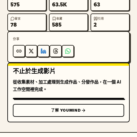
575
63.5K
63
及頂級運動廣告品質。

留言
收藏
引用
影片遵循嚴格的 9 格分鏡腳本結構，具備流暢的電影級轉
78
585
2
場，並在每個場景中保持連續性。整部影片中，女性自行車
手的形象必須保持一致：相同的臉部、頭盔、眼鏡、身材比
分享
例、嬰兒粉色服裝、照明風格及整體外觀。在所有鏡頭之
間，維持雨勢強度、濕潤度、霧氣濃度及環境光影的連續
性。

不止於生成影片
第 1 格：女性自行車手在深夜暴雨中的眼睛與臉部極致微
距特寫。聚焦於濕透的睫毛與濕潤的皮膚紋理。
從收集素材、加工處理到生成作品、分發作品，在一個 AI
工作空間裡完成。
了解 YOUMIND