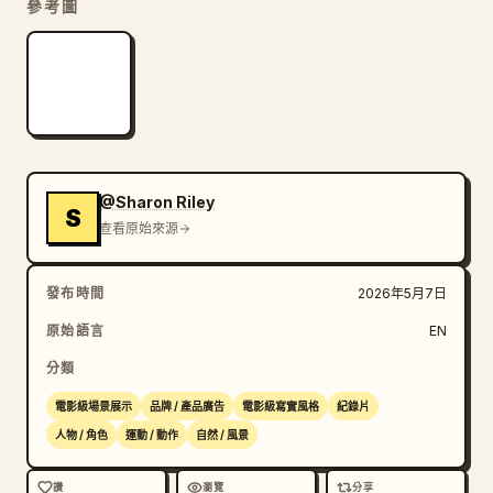
參考圖
保持環境黑暗、充滿氛圍且具備電影感，並在濕潤的反射與
黑暗之間形成強烈對比。

確保柏油路面、水滴及自行車組件上的所有反射，都能隨光
源變化產生自然的反應。

維持頂級商業廣告的節奏：從緩慢受控的準備動作與微距鏡
@Sharon Riley
S
頭，過渡到激進的高速騎行序列。

查看原始來源
最終成品應呈現出如同在真實山區暴雨中拍攝的高預算 
發布時間
2026年5月7日
Nike / Rapha 夜間騎行廣告質感。這是一支關於女性耐
原始語言
EN
力自行車手在深夜山區暴雨中騎行的超寫實電影級廣告。具
備頂級 Nike / Rapha 美學，並以嬰兒粉色高性能騎行服
分類
作為主導強調色。呈現超寫實紀錄片風格，無風格化處理，
電影級場景展示
品牌 / 產品廣告
電影級寫實風格
紀錄片
無動漫感，無美顏濾鏡。展現真實皮膚紋理、真實的雨水互
人物 / 角色
運動 / 動作
自然 / 風景
動、物理準確的水流表現、電影級低調照明，以及冷藍色夜
間色調與細微紅色尾燈反射的結合。包含暴雨、霧氣、濕潤
讚
瀏覽
分享
柏油路面反射、電影級動態模糊、高動態範圍、淺景深，以