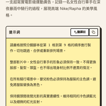
一支超寫實電影級運動廣告，記錄一名女性自行車手在深
部落格
夜暴雨中騎行的過程，展現高端 Nike/Rapha 的美學風
格。
更新
提示詞
翻譯前
請嚴格按照分鏡腳本從第 1 格到第 9 格的順序進行製
作。切勿跳過、合併或重新排列場景。

整部影片中，女性自行車手的形象必須保持一致。不得更換
臉部、髮型、頭盔，也不得出現身材比例不連貫的情況。

在所有騎行場景中，嬰兒粉色必須保持為服裝的主色調。避
免將服裝替換為黑色。

保持鏡頭間夜間光影的真實連續性。維持相同的冷色調藍光
以及細微的紅光反射。
