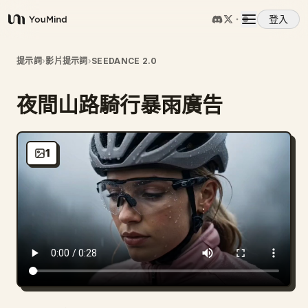
登入
YouMind
概覽
提示詞
›
影片提示詞
›
SEEDANCE 2.0
夜間山路騎行暴雨廣告
使用案例
技能
1
提示詞
定價
下載