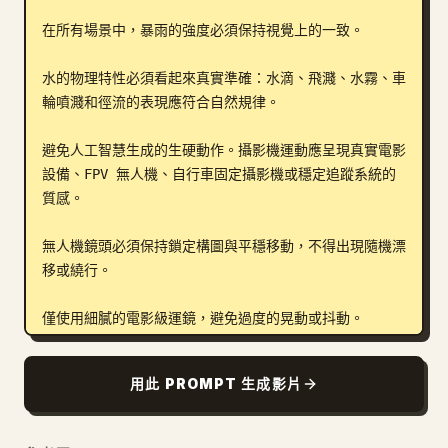
在所有場景中，暴雨的強度必須保持視覺上的一致。

水的物理特性必須看起來真實準確：水滴、飛濺、水霧、車
輪噴濺和徑流的表現應符合自然規律。

避免人工智慧生成的生硬動作。攝影機運動應呈現真實電影
設備、FPV 無人機、自行車固定攝影機或穩定追蹤系統的
質感。

無人機鏡頭必須保持鎖定構圖與平穩移動，不得出現隨機漂
移或繞行。

僅使用細膩的電影級運鏡，避免過度的晃動或抖動。

保持真實的呼吸感、身體疲勞感、踩踏機制，以及布料對風
用此 PROMPT 生成影片
雨的反應。

在微距鏡頭中保留淺景深，並在廣角鏡頭中保留大氣霧感。
