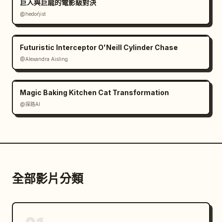
巨人與巨龍的電影級對決
@hedoήist
Futuristic Interceptor O'Neill Cylinder Chase
@Alexandra Aisling
Magic Baking Kitchen Cat Transformation
@探路AI
全部影片分類