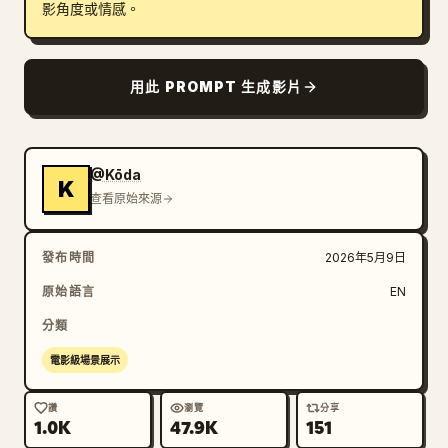
影角度或情感。
用此 PROMPT 生成影片
@Kōda
K
查看原始來源
發布時間
2026年5月9日
原始語言
EN
分類
電影級場景展示
讚
瀏覽
分享
1.0K
47.9K
151