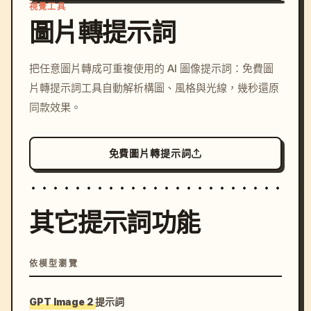
視覺工具
圖片轉提示詞
/imagine prompt: cinemati
把任意圖片轉成可重複使用的 AI 圖像提示詞：免費圖
c, cyberpunk sunset, neon
片轉提示詞工具自動解析構圖、風格與光線，幾秒還原
colors, 8k --v 6.0
同款效果。
免費圖片轉提示詞
其它提示詞功能
依模型瀏覽
GPT Image 2 提示詞