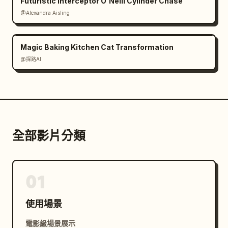
Futuristic Interceptor O'Neill Cylinder Chase
@Alexandra Aisling
Magic Baking Kitchen Cat Transformation
@探路AI
全部影片分類
01
使用場景
電影級場景展示