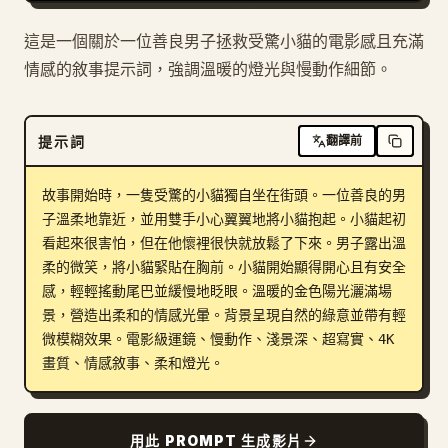
這是一個關於一位善良男子拯救受驚小貓的電影感且充滿
情感的敘事提示詞，強調溫暖的燈光與慢動作細節。
提示詞
翻譯前
故事開始時，一隻受驚的小貓獨自坐在街頭。一位善良的男
子溫柔地靠近，並用雙手小心翼翼地將小貓抱起。小貓起初
看起來很害怕，但在他懷裡很快就放鬆了下來。男子露出溫
柔的微笑，將小貓緊貼在胸前。小貓開始顯得開心且有安全
感，輕輕搖動尾巴並緩慢地眨眼。溫暖的金色陽光灑滿場
景，營造出柔和的情感光暈。背景呈現自然的綠意並帶有輕
微模糊效果。電影級運鏡、慢動作、淺景深、超寫實、4K 
畫質、情感敘事、柔和燈光。
用此 PROMPT 生成影片