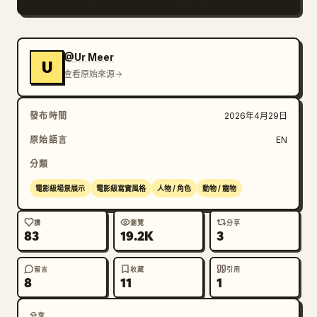
@Ur Meer
U
查看原始來源
發布時間
2026年4月29日
原始語言
EN
分類
電影級場景展示
電影級寫實風格
人物 / 角色
動物 / 寵物
讚
瀏覽
分享
83
19.2K
3
留言
收藏
引用
8
11
1
分享