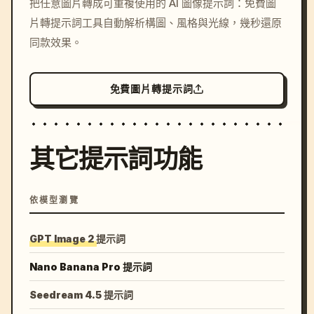
把任意圖片轉成可重複使用的 AI 圖像提示詞：免費圖
c, cyberpunk sunset, neon
片轉提示詞工具自動解析構圖、風格與光線，幾秒還原
colors, 8k --v 6.0
同款效果。
免費圖片轉提示詞
其它提示詞功能
依模型瀏覽
GPT Image 2 提示詞
Nano Banana Pro 提示詞
Seedream 4.5 提示詞