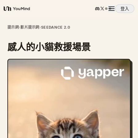
登入
YouMind
概覽
提示詞
›
影片提示詞
›
SEEDANCE 2.0
感人的小貓救援場景
使用案例
技能
提示詞
定價
下載