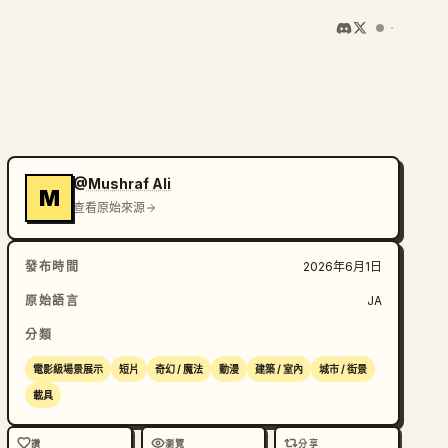
@Mushraf Ali
M
查看原始來源
發布時間
2026年6月1日
原始語言
JA
分類
電影級場景展示
短片
奇幻 / 魔法
動漫
建築 / 室內
城市 / 街景
載具
讚
瀏覽
分享