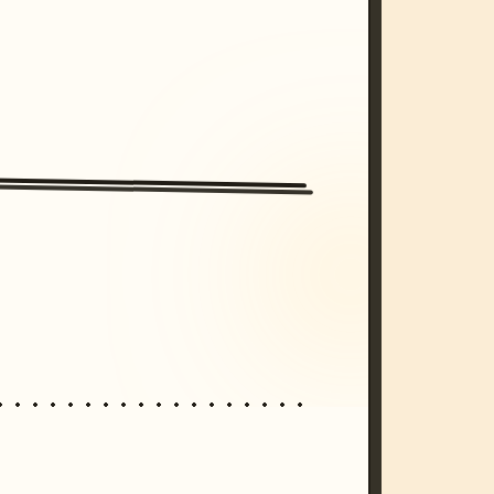
/imagine prompt: cinematic, cyberpunk s
unset, neon colors, 8k --v 6.0