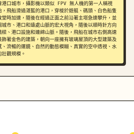
港口城市，攝影機以類似 FPV 無人機的第一人稱視
始，飛船滑過湛藍的港口，穿梭於遊艇、碼頭、白色船隻
教堂時加速，隨後在經過正面之前沿著主塔急速攀升，並
個城市、港口和遠處山脈的宏大視角，隨後以順時針方向
橋樑、港口設施和連綿山脈。隨後，飛船在城市右側高速
裝飾著金色的建築，朝向一座擁有玻璃屋頂的大型建築及
感、流暢的運鏡、自然的動態模糊、真實的空中透視、水
的壯觀規模。