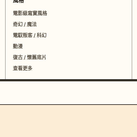
風格
電影級寫實風格
奇幻 / 魔法
電馭叛客 / 科幻
動漫
復古 / 懷舊底片
查看更多