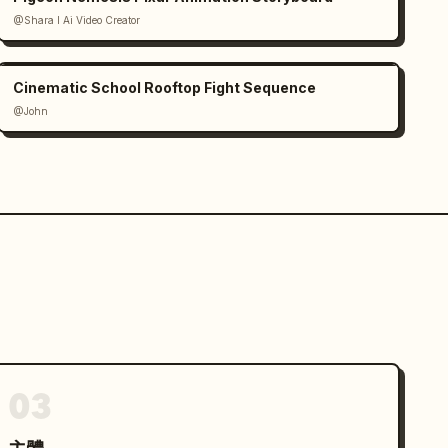
@Shara I Ai Video Creator
Cinematic School Rooftop Fight Sequence
@John
03