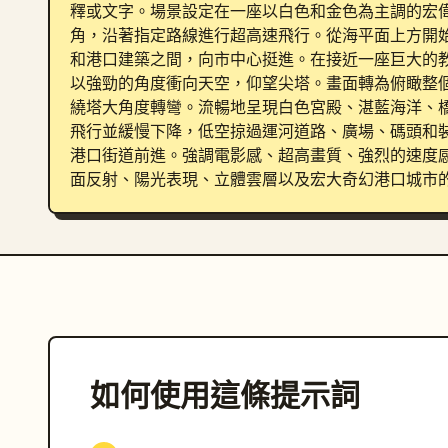
釋或文字。場景設定在一座以白色和金色為主調的宏偉
角，沿著指定路線進行超高速飛行。從海平面上方開
和港口建築之間，向市中心挺進。在接近一座巨大的
以強勁的角度衝向天空，仰望尖塔。畫面轉為俯瞰整
繞塔大角度轉彎。流暢地呈現白色宮殿、湛藍海洋、
飛行並緩慢下降，低空掠過運河道路、廣場、碼頭和
港口街道前進。強調電影感、超高畫質、強烈的速度
面反射、陽光表現、立體雲層以及宏大奇幻港口城市
如何使用這條提示詞