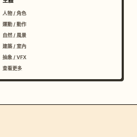
主體
人物 / 角色
運動 / 動作
自然 / 風景
建築 / 室內
抽象 / VFX
查看更多