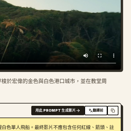
船穿梭於宏偉的金色與白色港口城市，並在教堂周
用此 PROMPT 生成影片
翻譯前
艘白色單人飛船。最終影片不應包含任何紅線、箭頭、註