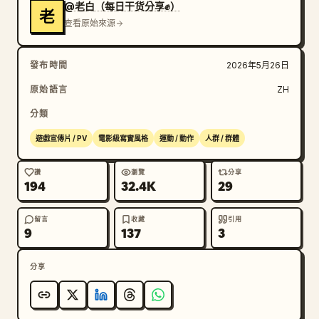
@老白（每日干货分享✊）
老
查看原始來源
發布時間
2026年5月26日
原始語言
ZH
分類
遊戲宣傳片 / PV
電影級寫實風格
運動 / 動作
人群 / 群體
讚
瀏覽
分享
194
32.4K
29
留言
收藏
引用
9
137
3
分享