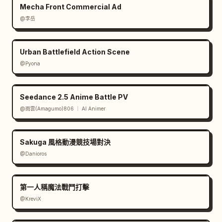
Mecha Front Commercial Ad
@李岳
Urban Battlefield Action Scene
@Pyona
Seedance 2.5 Anime Battle PV
@雨雲(Amagumo)806 ｜ AI Animer
Sakuga 風格動漫競技場對決
@Danioros
第一人稱魔法戰鬥打擊
@KreviX