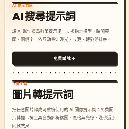
AI 提示詞庫
AI 搜尋提示詞
讓 AI 幫忙搜尋數萬提示詞，支援指定模型、時間範
圍、關鍵字，依互動量如曝光、收藏、轉發等排序。
免費試試
視覺工具
圖片轉提示詞
/imagine prompt: cinemati
把任意圖片轉成可重複使用的 AI 圖像提示詞：免費圖
c, cyberpunk sunset, neon
片轉提示詞工具自動解析構圖、風格與光線，幾秒還原
colors, 8k --v 6.0
同款效果。