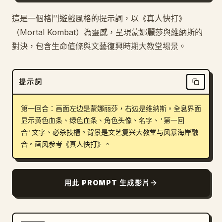
部落格
這是一個格鬥遊戲風格的提示詞，以《真人快打》
（Mortal Kombat）為靈感，呈現蒙娜麗莎與維納斯的
對決，包含生命值條與文藝復興時期大教堂場景。
更新
提示詞
第一回合：画面左边是蒙娜丽莎，右边是维纳斯。全息界面
显示黄色血条、绿色血条、角色头像、名字、'第一回
合'文字、必杀技槽。背景是文艺复兴大教堂与风暴海岸融
合。画风参考《真人快打》。
用此 PROMPT 生成影片