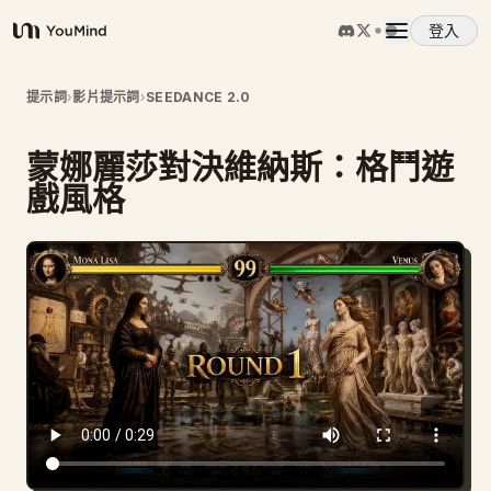
登入
YouMind
概覽
提示詞
›
影片提示詞
›
SEEDANCE 2.0
蒙娜麗莎對決維納斯：格鬥遊
使用案例
戲風格
技能
提示詞
定價
下載