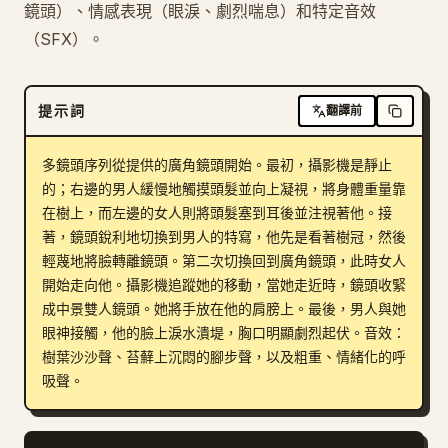
鏡頭）、情感表現（眼淚、劇烈喘息）和特定音效
部落格
（SFX）。
更新
提示詞
翻譯前
多鏡頭序列從提供的廣角鏡頭開始。最初，攝影機是靜止
的；右邊的男人緩慢地觸摸頭髮並向上凝視，將身體重量靠
在樹上，而左邊的女人則將頭髮塞到耳後並注視著他。接
著，鏡頭銳利地切換到男人的特寫，他先是看著樹冠，然後
輕蔑地將臉轉離鏡頭。第二次切換回到廣角鏡頭，此時女人
開始走向他。攝影機追蹤她的移動，當她走近時，鏡頭收緊
成中景雙人鏡頭。她將手放在他的肩膀上。最後，男人與她
眼神接觸，他的臉上淚水潰堤，胸口明顯劇烈起伏。音效：
樹葉沙沙聲、苔蘚上沉悶的腳步聲，以及粗重、情緒化的呼
吸聲。