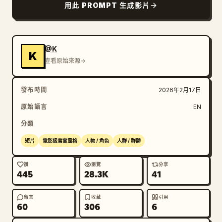
用此 PROMPT 生成影片
@K
K
查看原始來源
發布時間
2026年2月17日
原始語言
EN
分類
短片
電影級寫實風格
人物 / 角色
人群 / 群體
讚
瀏覽
分享
445
28.3K
41
留言
收藏
引用
60
306
6