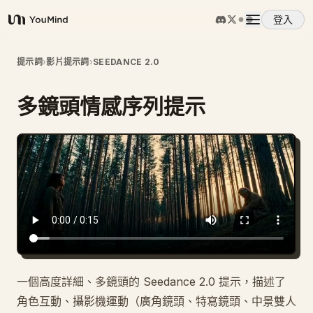
登入
YouMind
概覽
提示詞
›
影片提示詞
›
SEEDANCE 2.0
多鏡頭情感序列提示
使用案例
技能
提示詞
定價
一個高度詳細、多鏡頭的 Seedance 2.0 提示，描述了
下載
角色互動、攝影機運動（廣角鏡頭、特寫鏡頭、中景雙人