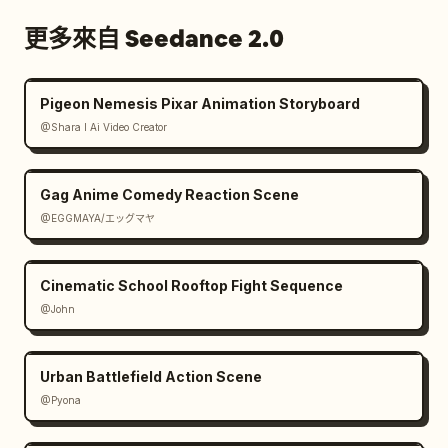
更多來自 Seedance 2.0
Pigeon Nemesis Pixar Animation Storyboard
@Shara I Ai Video Creator
Gag Anime Comedy Reaction Scene
@EGGMAYA/エッグマヤ
Cinematic School Rooftop Fight Sequence
@John
Urban Battlefield Action Scene
@Pyona