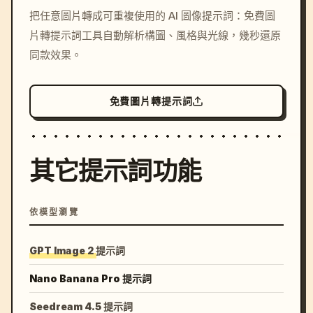
/imagine prompt: cinemati
把任意圖片轉成可重複使用的 AI 圖像提示詞：免費圖
c, cyberpunk sunset, neon
片轉提示詞工具自動解析構圖、風格與光線，幾秒還原
colors, 8k --v 6.0
同款效果。
免費圖片轉提示詞
其它提示詞功能
依模型瀏覽
GPT Image 2 提示詞
Nano Banana Pro 提示詞
Seedream 4.5 提示詞