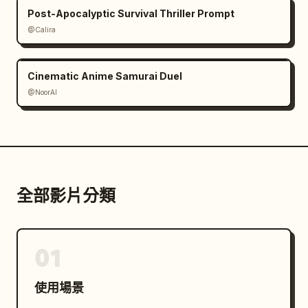
Post-Apocalyptic Survival Thriller Prompt
@Calira
Cinematic Anime Samurai Duel
@NoorAI
全部影片分類
01
使用場景