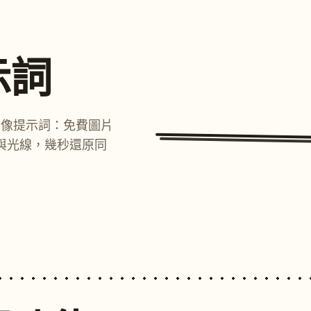
示詞
圖像提示詞：免費圖片
與光線，幾秒還原同