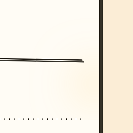
/imagine prompt: cinematic, cyberpunk s
unset, neon colors, 8k --v 6.0