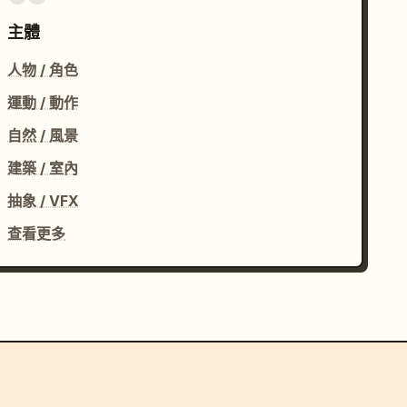
主體
人物 / 角色
運動 / 動作
自然 / 風景
建築 / 室內
抽象 / VFX
查看更多