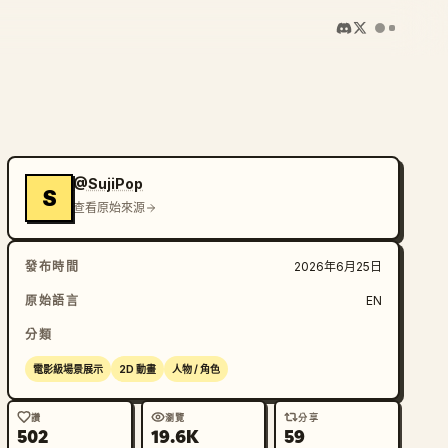
@SujiPop
S
查看原始來源
發布時間
2026年6月25日
原始語言
EN
分類
電影級場景展示
2D 動畫
人物 / 角色
讚
瀏覽
分享
502
19.6K
59