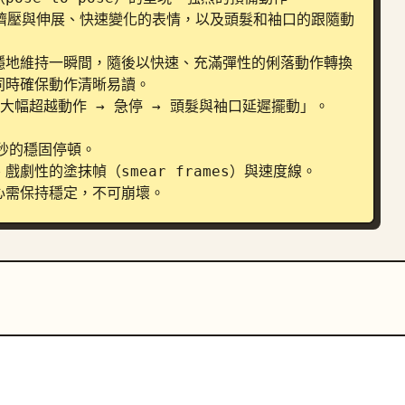
ot）、擠壓與伸展、快速變化的表情，以及頭髮和袖口的跟隨動
穩地維持一瞬間，隨後以快速、充滿彈性的俐落動作轉換
時確保動作清晰易讀。

大幅超越動作 → 急停 → 頭髮與袖口延遲擺動」。

秒的穩固停頓。

性的塗抹幀（smear frames）與速度線。

心需保持穩定，不可崩壞。