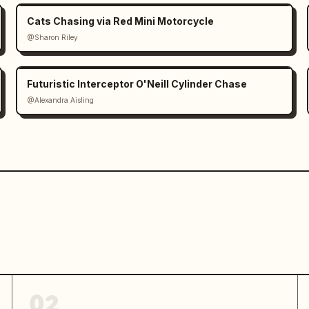
Cats Chasing via Red Mini Motorcycle
@Sharon Riley
Futuristic Interceptor O'Neill Cylinder Chase
@Alexandra Aisling
02