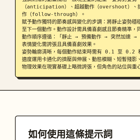
（anticipation）、超越動作（oversho
作（follow-through）。

賦予動作獨特的節奏感與變化的步調：將靜止姿勢穩
至下一個動作。動作設計需具備喜劇感且節奏精準，同
動作順序遵循：「靜止 → 預備動作 → 突然加速 → 
表情變化需誇張且具備喜劇效果。

姿勢輪廓清晰，每個動作結束時需有 0.1 至 0.2 
適度運用卡通化的擠壓與伸展、動態模糊、短暫殘影、戲劇
物理效果在現實基礎上略微誇張，但角色的站位與重
如何使用這條提示詞