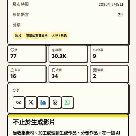
發布時間
2026年2月8日
原始語言
ZH
分類
短片
電影級寫實風格
人物 / 角色
讚
瀏覽
分享
77
30.2K
9
留言
收藏
引用
16
34
2
分享
不止於生成影片
從收集素材、加工處理到生成作品、分發作品，在一個 AI