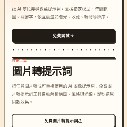
讓 AI 幫忙搜尋數萬提示詞，支援指定模型、時間範
圍、關鍵字，依互動量如曝光、收藏、轉發等排序。
免費試試
視覺工具
圖片轉提示詞
/imagine prompt: cinemati
把任意圖片轉成可重複使用的 AI 圖像提示詞：免費圖
c, cyberpunk sunset, neon
片轉提示詞工具自動解析構圖、風格與光線，幾秒還原
colors, 8k --v 6.0
同款效果。
免費圖片轉提示詞