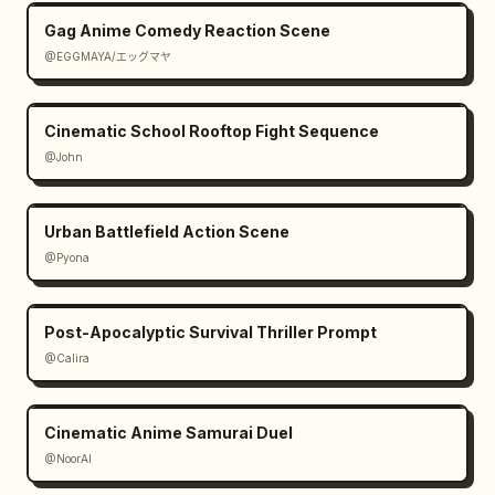
Gag Anime Comedy Reaction Scene
@EGGMAYA/エッグマヤ
Cinematic School Rooftop Fight Sequence
@John
Urban Battlefield Action Scene
@Pyona
Post-Apocalyptic Survival Thriller Prompt
@Calira
Cinematic Anime Samurai Duel
@NoorAI