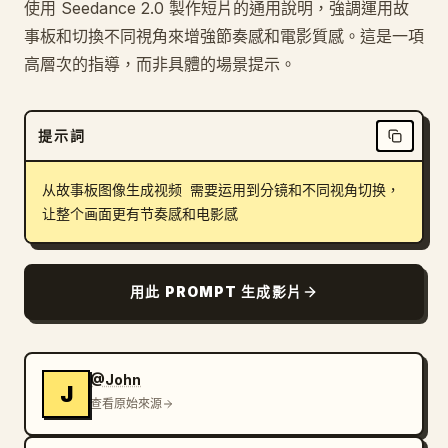
使用 Seedance 2.0 製作短片的通用說明，強調運用故
部落格
事板和切換不同視角來增強節奏感和電影質感。這是一項
高層次的指導，而非具體的場景提示。
更新
提示詞
从故事板图像生成视频 需要运用到分镜和不同视角切换，
让整个画面更有节奏感和电影感
用此 PROMPT 生成影片
@John
J
查看原始來源