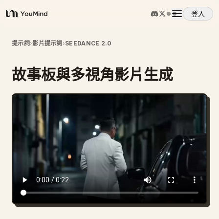
登入
YouMind
概覽
提示詞
›
影片提示詞
›
SEEDANCE 2.0
故事板與多視角影片生成
使用案例
技能
提示詞
定價
下載