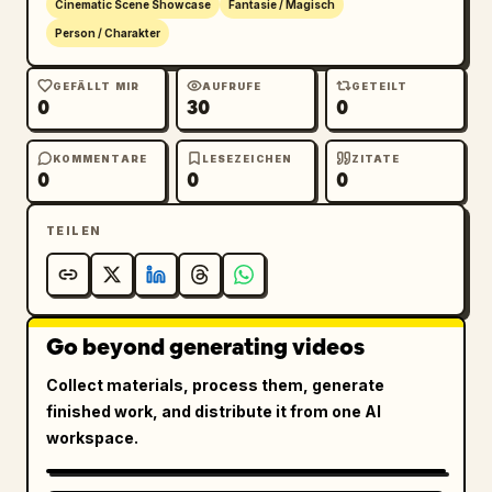
Cinematic Scene Showcase
Fantasie / Magisch
Person / Charakter
GEFÄLLT MIR
AUFRUFE
GETEILT
0
30
0
KOMMENTARE
LESEZEICHEN
ZITATE
0
0
0
TEILEN
Go beyond generating videos
Collect materials, process them, generate
finished work, and distribute it from one AI
workspace.