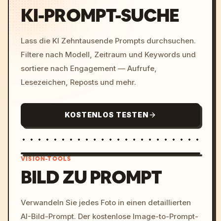
KI-PROMPT-SUCHE
Lass die KI Zehntausende Prompts durchsuchen.
Filtere nach Modell, Zeitraum und Keywords und
sortiere nach Engagement — Aufrufe,
Lesezeichen, Reposts und mehr.
KOSTENLOS TESTEN
VISION-TOOLS
BILD ZU PROMPT
/imagine prompt: cinemati
Verwandeln Sie jedes Foto in einen detaillierten
c, cyberpunk sunset, neon
AI-Bild-Prompt. Der kostenlose Image-to-Prompt-
colors, 8k --v 6.0