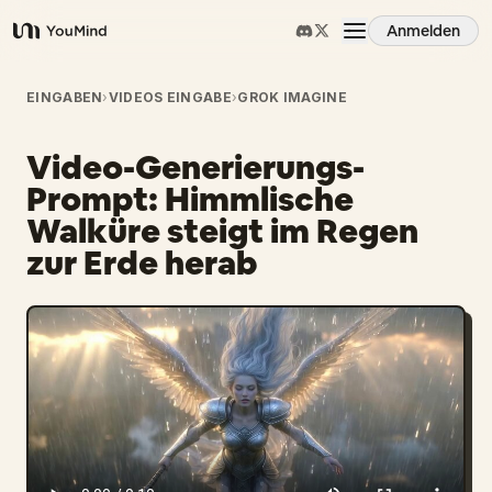
Anmelden
YouMind
Übersicht
EINGABEN
›
VIDEOS EINGABE
›
GROK IMAGINE
Video-Generierungs-
Anwendungsfälle
Prompt: Himmlische
Walküre steigt im Regen
Fähigkeiten
zur Erde herab
Prompts
Preise
Download