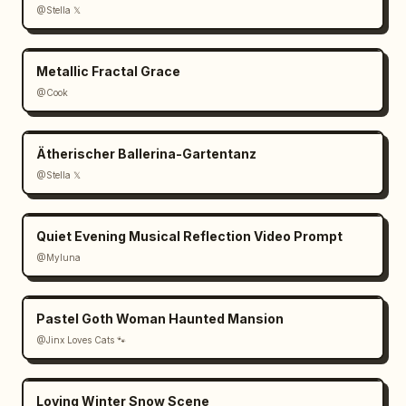
@Stella 𝕏
Metallic Fractal Grace
@Cook
Ätherischer Ballerina-Gartentanz
@Stella 𝕏
Quiet Evening Musical Reflection Video Prompt
@Myluna
Pastel Goth Woman Haunted Mansion
@Jinx Loves Cats 🐾
Loving Winter Snow Scene