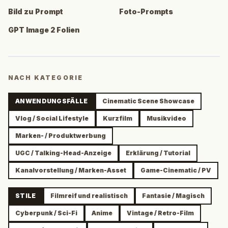
Bild zu Prompt
Foto-Prompts
GPT Image 2 Folien
NACH KATEGORIE
ANWENDUNGSFÄLLE
Cinematic Scene Showcase
Vlog / Social Lifestyle
Kurzfilm
Musikvideo
Marken- / Produktwerbung
UGC / Talking-Head-Anzeige
Erklärung / Tutorial
Kanalvorstellung / Marken-Asset
Game-Cinematic / PV
STILE
Filmreif und realistisch
Fantasie / Magisch
Cyberpunk / Sci-Fi
Anime
Vintage / Retro-Film