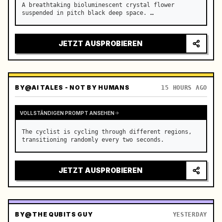
A breathtaking bioluminescent crystal flower 
suspended in pitch black deep space. …
JETZT AUSPROBIEREN
BY
@AI TALES - NOT BY HUMANS
15 HOURS AGO
VOLLSTÄNDIGEN PROMPT ANSEHEN
The cyclist is cycling through different regions, 
transitioning randomly every two seconds.
JETZT AUSPROBIEREN
BY
@THE QUBITS GUY
YESTERDAY