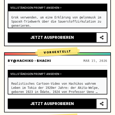
VOLLSTÄNDIGEN PROMPT ANSEHEN
Grok verwenden, um eine Erklärung von @elonmusk im 
SpaceX-Triebwerk über die Sauerstoffzirkulation zu 
generieren.
JETZT AUSPROBIEREN
VORGESTELLT
BY
@HACHIKO - $HACHI
MAR 15, 2026
VOLLSTÄNDIGEN PROMPT ANSEHEN
Realistisches Cartoon-Video von Hachikos wahrem 
Leben im Tokio der 1920er Jahre: der Akita-Welpe, 
geboren 1923 in Ōdate, 1924 von Professor Ueno 
adoptiert, ihre täglichen Spaziergänge zum Bahnhof 
Shibuya, Uenos plötzlicher Tod 1925 durch 
JETZT AUSPROBIEREN
Hirnblutung und Hachik…