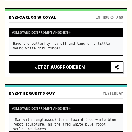
BY
@CARLOS W ROYAL
19 HOURS AGO
VOLLSTÄNDIGEN PROMPT ANSEHEN
Have the butterfly fly off and land on a little 
young white girl finger. …
JETZT AUSPROBIEREN
BY
@THE QUBITS GUY
YESTERDAY
VOLLSTÄNDIGEN PROMPT ANSEHEN
(Man with sunglasses) turns toward (red white blue 
robot sculpture) as the (red white blue robot 
sculpture dances.