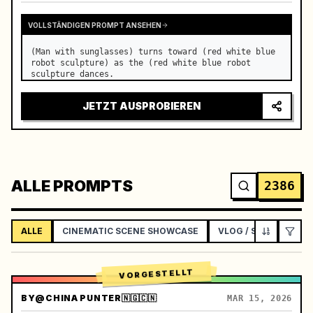
VOLLSTÄNDIGEN PROMPT ANSEHEN
(Man with sunglasses) turns toward (red white blue 
robot sculpture) as the (red white blue robot 
sculpture dances.
JETZT AUSPROBIEREN
ALLE PROMPTS
2386
ALLE
CINEMATIC SCENE SHOWCASE
VLOG / SOCIAL LIFES
VORGESTELLT
BY
@CHINA PUNTER🇳🇬🇨🇳
MAR 15, 2026