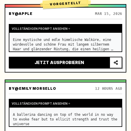
VORGESTELLT
BY
@APPLE
MAR 15, 2026
VOLLSTÄNDIGEN PROMPT ANSEHEN
Eine mystische und edle himmlische Walküre, eine 
würdevolle und schöne Frau mit langem silbernem 
Haar und glänzender Rüstung, die einen heiligen 
Speer hält und gerade in diesem Moment auf die Erde 
herabsteigt, während der Regen strömt. …
JETZT AUSPROBIEREN
BY
@EMILY MORSELLO
12 HOURS AGO
VOLLSTÄNDIGEN PROMPT ANSEHEN
A ballerina dancing on top of the world in no way 
to evoke fear but to ellicit strength and trust the 
universe