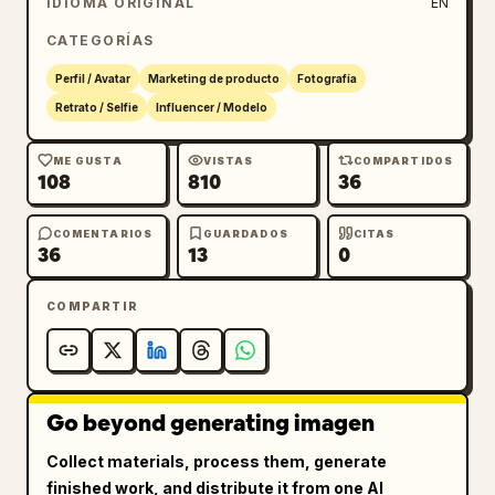
IDIOMA ORIGINAL
EN
CATEGORÍAS
Perfil / Avatar
Marketing de producto
Fotografía
Retrato / Selfie
Influencer / Modelo
ME GUSTA
VISTAS
COMPARTIDOS
108
810
36
COMENTARIOS
GUARDADOS
CITAS
36
13
0
COMPARTIR
Go beyond generating imagen
Collect materials, process them, generate
finished work, and distribute it from one AI