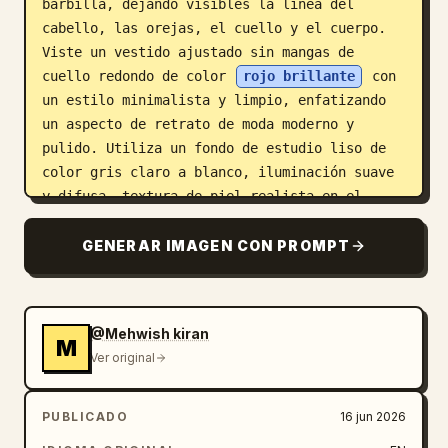
barbilla, dejando visibles la línea del 
cabello, las orejas, el cuello y el cuerpo. 
Viste un vestido ajustado sin mangas de 
cuello redondo de color 
rojo brillante
 con 
un estilo minimalista y limpio, enfatizando 
un aspecto de retrato de moda moderno y 
pulido. Utiliza un fondo de estudio liso de 
color gris claro a blanco, iluminación suave 
y difusa, textura de piel realista en el 
cuello y los brazos, detalles nítidos en la 
tela, sombras naturales y un acabado de 
GENERAR IMAGEN CON PROMPT
fotografía editorial profesional. Mantén la 
composición vertical, de medio cuerpo, con el 
sujeto centrado ligeramente hacia la derecha, 
@Mehwish kiran
sin joyas, sin texto visible, sin accesorios 
M
Ver original
y sin personas adicionales.
PUBLICADO
16 jun 2026