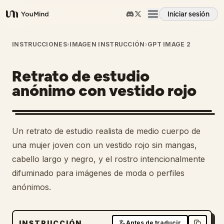
Iniciar sesión
YouMind
Resumen
INSTRUCCIONES
›
IMAGEN INSTRUCCIÓN
›
GPT IMAGE 2
Retrato de estudio
Casos de uso
anónimo con vestido rojo
Habilidades
Un retrato de estudio realista de medio cuerpo de
Prompts
una mujer joven con un vestido rojo sin mangas,
cabello largo y negro, y el rostro intencionalmente
difuminado para imágenes de moda o perfiles
Precios
anónimos.
Descargar
INSTRUCCIÓN
Antes de traducir