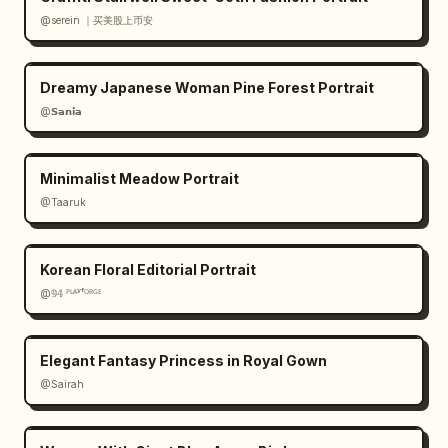
@serein ｜买美股上币安
Dreamy Japanese Woman Pine Forest Portrait
@𝗦𝗮𝗻𝗶𝗮
Minimalist Meadow Portrait
@Taaruk
Korean Floral Editorial Portrait
@𝟡𝟜 ᴾᴸᴬʸᶠᴼᴿᴳᴱ
Elegant Fantasy Princess in Royal Gown
@Sairah