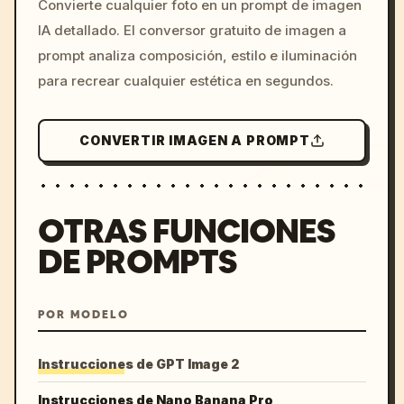
Convierte cualquier foto en un prompt de imagen
c, cyberpunk sunset, neon
IA detallado. El conversor gratuito de imagen a
colors, 8k --v 6.0
prompt analiza composición, estilo e iluminación
para recrear cualquier estética en segundos.
CONVERTIR IMAGEN A PROMPT
OTRAS FUNCIONES
DE PROMPTS
POR MODELO
Instrucciones de GPT Image 2
Instrucciones de Nano Banana Pro