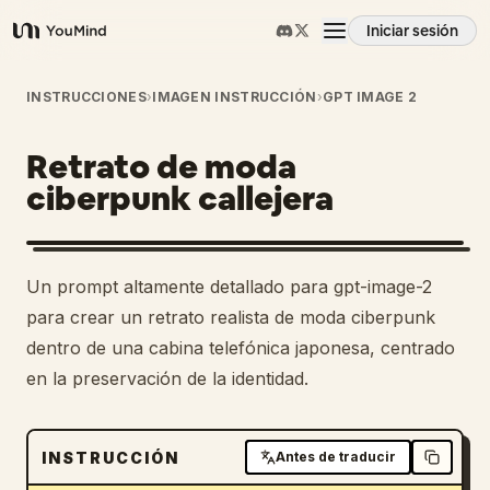
Iniciar sesión
YouMind
Resumen
INSTRUCCIONES
›
IMAGEN INSTRUCCIÓN
›
GPT IMAGE 2
Retrato de moda
Casos de uso
ciberpunk callejera
Habilidades
Un prompt altamente detallado para gpt-image-2
Prompts
para crear un retrato realista de moda ciberpunk
dentro de una cabina telefónica japonesa, centrado
en la preservación de la identidad.
Precios
Descargar
INSTRUCCIÓN
Antes de traducir