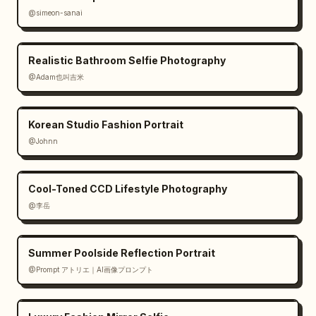
@simeon-sanai
Realistic Bathroom Selfie Photography
@Adam也叫吉米
Korean Studio Fashion Portrait
@Johnn
Cool-Toned CCD Lifestyle Photography
@李岳
Summer Poolside Reflection Portrait
@Prompt アトリエ｜AI画像プロンプト