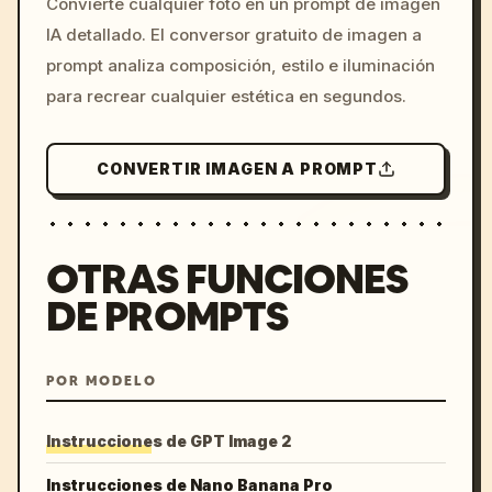
Convierte cualquier foto en un prompt de imagen
c, cyberpunk sunset, neon
IA detallado. El conversor gratuito de imagen a
colors, 8k --v 6.0
prompt analiza composición, estilo e iluminación
para recrear cualquier estética en segundos.
CONVERTIR IMAGEN A PROMPT
OTRAS FUNCIONES
DE PROMPTS
POR MODELO
Instrucciones de GPT Image 2
Instrucciones de Nano Banana Pro