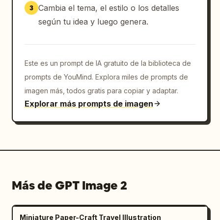
accesorios, ropa, accesorios, pose, entorno 
Cambia el tema, el estilo o los detalles
3
de la cabina, color del teléfono, estilo de 
según tu idea y luego genera.
las gafas, patrón de la gorra, textura del 
abrigo de piel, ambiente de iluminación y 
composición general exactamente como en la 
imagen original. Prompt negativo: rostro 
Este es un prompt de IA gratuito de la biblioteca de
distorsionado, identidad inexacta, ojos 
prompts de YouMind. Explora miles de prompts de
asimétricos, dedos extra, manos mal formadas, 
imagen más, todos gratis para copiar y adaptar.
detalles borrosos, artefactos de IA, piel de 
Explorar más prompts de imagen
plástico, estilo de dibujos animados, 
apariencia CGI, baja calidad, accesorios 
duplicados, color de teléfono incorrecto, 
falta de j
Más de GPT Image 2
Miniature Paper-Craft Travel Illustration