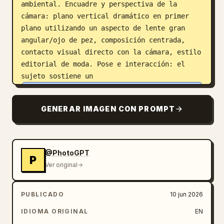
ambiental. Encuadre y perspectiva de la 
cámara: plano vertical dramático en primer 
plano utilizando un aspecto de lente gran 
angular/ojo de pez, composición centrada, 
contacto visual directo con la cámara, estilo 
editorial de moda. Pose e interacción: el 
sujeto sostiene un 
auricular de teléfono retro de color verde 
menta brillante
contra el oído con una mano mientras la otra 
GENERAR IMAGEN CON PROMPT
mano ajusta unas gafas de sol estrechas con 
tinte rojo cerca del rostro. Expresión 
segura, elegante, audaz, glamorosa. Los 
@PhotoGPT
detalles del estilo del personaje DEBEN 
P
Ver original
mantenerse altamente consistentes con la 
imagen original: gorra de estilo newsboy/moda 
con estampado de leopardo con textura y 
PUBLICADO
10 jun 2026
patrón idénticos, gafas de sol estrechas 
IDIOMA ORIGINAL
EN
translúcidas rojas con acabado brillante, 