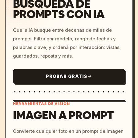
BÚSQUEDA DE
PROMPTS CON IA
Que la IA busque entre decenas de miles de
prompts. Filtrá por modelo, rango de fechas y
palabras clave, y ordená por interacción: vistas,
guardados, reposts y más.
PROBAR GRATIS
HERRAMIENTAS DE VISIÓN
IMAGEN A PROMPT
/imagine prompt: cinemati
Convierte cualquier foto en un prompt de imagen
c, cyberpunk sunset, neon