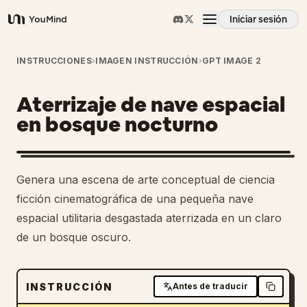
Iniciar sesión
YouMind
Resumen
INSTRUCCIONES
›
IMAGEN INSTRUCCIÓN
›
GPT IMAGE 2
Aterrizaje de nave espacial
Casos de uso
en bosque nocturno
Habilidades
Genera una escena de arte conceptual de ciencia
Prompts
ficción cinematográfica de una pequeña nave
espacial utilitaria desgastada aterrizada en un claro
de un bosque oscuro.
Precios
Descargar
INSTRUCCIÓN
Antes de traducir