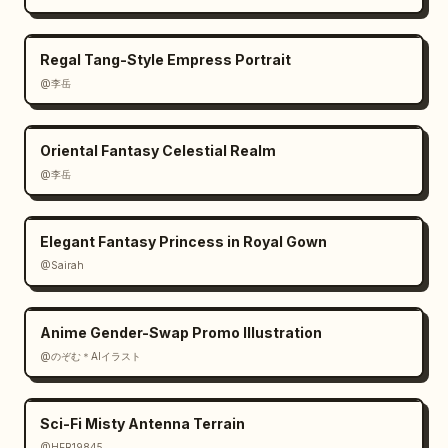
Regal Tang-Style Empress Portrait
@李岳
Oriental Fantasy Celestial Realm
@李岳
Elegant Fantasy Princess in Royal Gown
@Sairah
Anime Gender-Swap Promo Illustration
@のぞむ＊AIイラスト
Sci-Fi Misty Antenna Terrain
@HER19845