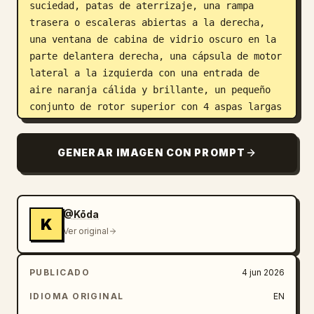
suciedad, patas de aterrizaje, una rampa 
trasera o escaleras abiertas a la derecha, 
una ventana de cabina de vidrio oscuro en la 
parte delantera derecha, una cápsula de motor 
lateral a la izquierda con una entrada de 
aire naranja cálida y brillante, un pequeño 
conjunto de rotor superior con 4 aspas largas 
y oscuras, y una antena parabólica ovalada 
elevada en la parte superior izquierda. 
GENERAR IMAGEN CON PROMPT
Incluye exactamente 5 marcas prominentes en 
la nave: un número rojo grande "379" en el 
costado, una etiqueta de bloque negro "E10" 
cerca de la cabina, un emblema angular rojo 
@Kōda
K
en la antena parabólica blanca, una 
Ver original
calcomanía de advertencia triangular naranja 
y una pequeña marca X negra. Un pequeño 
PUBLICADO
4 jun 2026
piloto o mecánico sentado es apenas visible 
en el área de la puerta de la cabina. La 
IDIOMA ORIGINAL
EN
iluminación debe ser dramática y pictórica: 