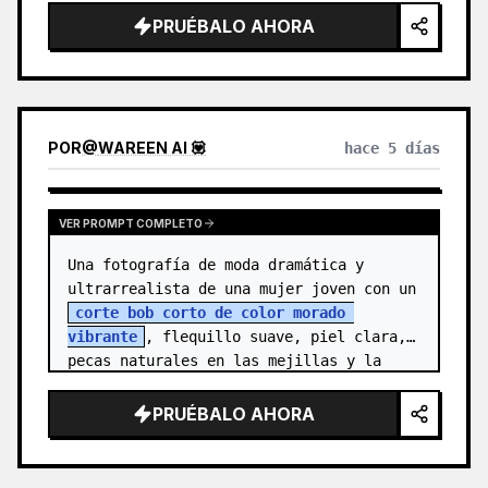
{argument name="character n…
PRUÉBALO AHORA
POR
@
WAREEN AI 💟
hace 5 días
VER PROMPT COMPLETO
Una fotografía de moda dramática y 
ultrarrealista de una mujer joven con un 
corte bob corto de color morado 
vibrante
, flequillo suave, piel clara, 
pecas naturales en las mejillas y la 
nariz, y ojos marrones expresivos. Vi…
PRUÉBALO AHORA