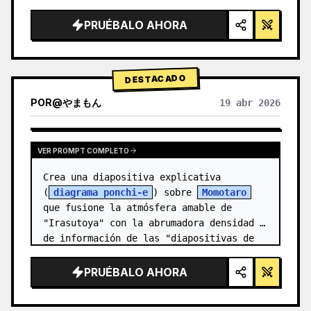
alta tecnología, iluminación de estudio, 
detalles brillantes",

PRUÉBALO AHORA
  "background": "{argument 
name=\"background color\" default=\"deg…
DESTACADO
POR
@
やまもん
19 abr 2026
VER RESULTADOS DE OTROS MODELOS
VER PROMPT COMPLETO
Crea una diapositiva explicativa 
(
diagrama ponchi-e
) sobre 
Momotaro
que fusione la atmósfera amable de 
"Irasutoya" con la abrumadora densidad 
de información de las "diapositivas de 
Kasumigase…
PRUÉBALO AHORA