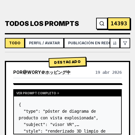
TODOS LOS PROMPTS
14393
TODO
PERFIL / AVATAR
PUBLICACIÓN EN REDES SOCIALES
DESTACADO
POR
@
WORY＠ホッピング中
19 abr 2026
VER PROMPT COMPLETO
{

  "type": "póster de diagrama de 
producto con vista explosionada",

  "subject": "visor VR",

  "style": "renderizado 3D limpio de 