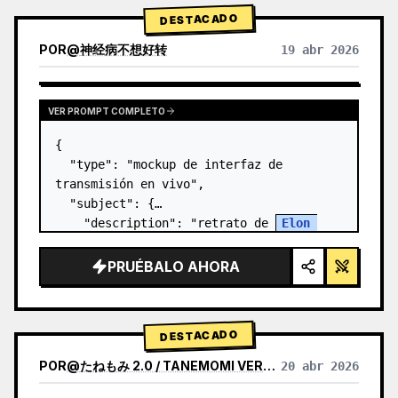
DESTACADO
POR
@
神经病不想好转
19 abr 2026
VER PROMPT COMPLETO
{

  "type": "mockup de interfaz de 
transmisión en vivo",

  "subject": {

    "description": "retrato de 
Elon 
Musk
, sonriendo, vistiendo una camiseta 
negra con un gráfico técnico esquemático 
PRUÉBALO AHORA
en blanco",

    "background":…
DESTACADO
POR
@
たねもみ 2.0 / TANEMOMI VER2.0
20 abr 2026