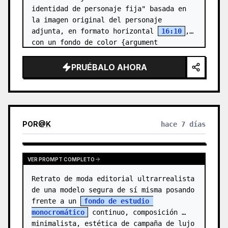
identidad de personaje fija" basada en 
la imagen original del personaje 
adjunta, en formato horizontal 
16:10
, 
con un fondo de color {argument 
name="background color" default="gris 
claro-b…
PRUÉBALO AHORA
POR
@
K
hace 7 días
VER PROMPT COMPLETO
Retrato de moda editorial ultrarrealista 
de una modelo segura de sí misma posando 
frente a un 
fondo de estudio 
monocromático
 continuo, composición 
minimalista, estética de campaña de lujo 