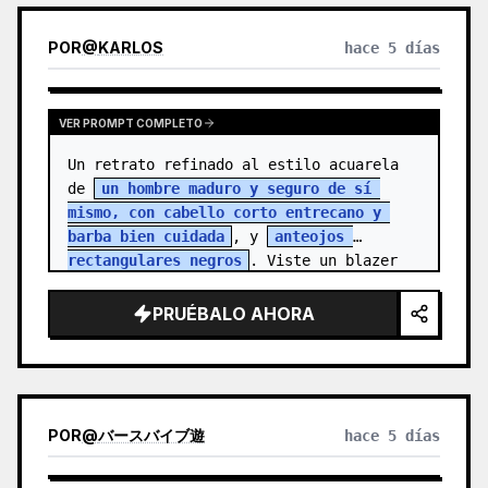
POR
@
KARLOS
hace 5 días
VER PROMPT COMPLETO
Un retrato refinado al estilo acuarela 
de 
un hombre maduro y seguro de sí 
mismo, con cabello corto entrecano y 
barba bien cuidada
, y 
anteojos 
rectangulares negros
. Viste un blazer 
colo…
PRUÉBALO AHORA
POR
@
バースバイブ遊
hace 5 días