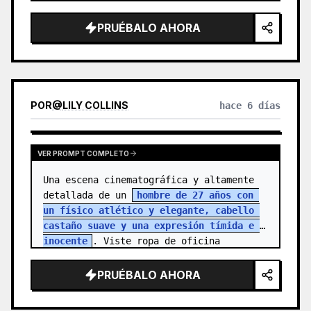
de alta gama, iluminación d…
PRUÉBALO AHORA
POR
@
LILY COLLINS
hace 6 días
VER PROMPT COMPLETO
Una escena cinematográfica y altamente 
detallada de un 
hombre de 27 años con 
un físico atlético y elegante, cabello 
castaño suave y una expresión tímida e 
inocente
. Viste ropa de oficina 
sencilla, reflejando la rutina de una…
PRUÉBALO AHORA