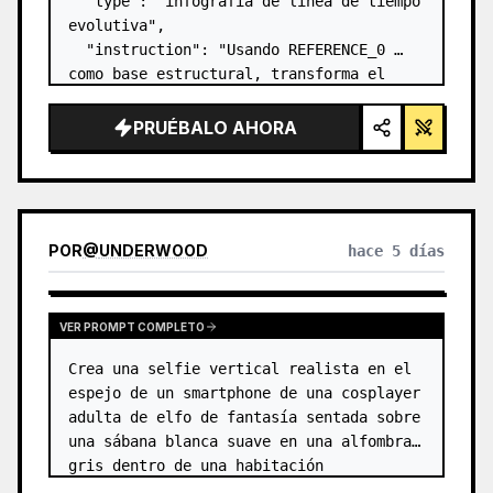
  "type": "infografía de línea de tiempo 
evolutiva",

  "instruction": "Usando REFERENCE_0 
como base estructural, transforma el 
diseño vectorial plano en una infografía 
3D altamente realista. Reemplaza las 
PRUÉBALO AHORA
rampas lisas por escalones de piedra 
definidos y actu…
POR
@
UNDERWOOD
hace 5 días
VER PROMPT COMPLETO
Crea una selfie vertical realista en el 
espejo de un smartphone de una cosplayer 
adulta de elfo de fantasía sentada sobre 
una sábana blanca suave en una alfombra 
gris dentro de una habitación 
minimalista de color beige. El sujeto es 