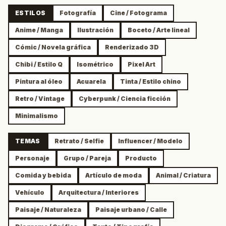
ESTILOS
Fotografía
Cine / Fotograma
Anime / Manga
Ilustración
Boceto / Arte lineal
Cómic / Novela gráfica
Renderizado 3D
Chibi / Estilo Q
Isométrico
Pixel Art
Pintura al óleo
Acuarela
Tinta / Estilo chino
Retro / Vintage
Cyberpunk / Ciencia ficción
Minimalismo
TEMAS
Retrato / Selfie
Influencer / Modelo
Personaje
Grupo / Pareja
Producto
Comida y bebida
Artículo de moda
Animal / Criatura
Vehículo
Arquitectura / Interiores
Paisaje / Naturaleza
Paisaje urbano / Calle