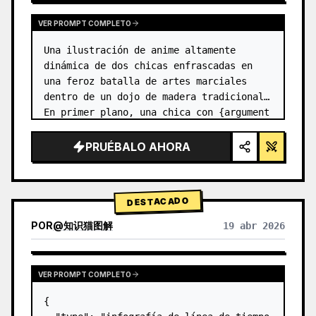
VER PROMPT COMPLETO
Una ilustración de anime altamente 
dinámica de dos chicas enfrascadas en 
una feroz batalla de artes marciales 
dentro de un dojo de madera tradicional. 
En primer plano, una chica con {argument 
name="character 1 hair" default="cabello 
negro en un moño alto con c…
PRUÉBALO AHORA
DESTACADO
POR
@
知识猫图解
19 abr 2026
VER PROMPT COMPLETO
{
