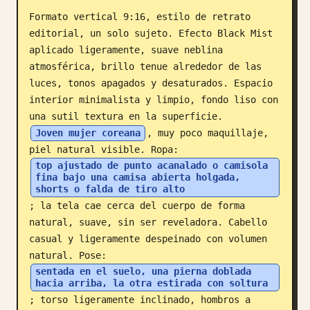
Formato vertical 9:16, estilo de retrato 
Blog
editorial, un solo sujeto. Efecto Black Mist 
aplicado ligeramente, suave neblina 
Actualizaciones
atmosférica, brillo tenue alrededor de las 
luces, tonos apagados y desaturados. Espacio 
interior minimalista y limpio, fondo liso con 
una sutil textura en la superficie. 
Joven mujer coreana
, muy poco maquillaje, 
piel natural visible. Ropa: 
top ajustado de punto acanalado o camisola 
fina bajo una camisa abierta holgada, 
shorts o falda de tiro alto
; la tela cae cerca del cuerpo de forma 
natural, suave, sin ser reveladora. Cabello 
casual y ligeramente despeinado con volumen 
natural. Pose: 
sentada en el suelo, una pierna doblada 
hacia arriba, la otra estirada con soltura
; torso ligeramente inclinado, hombros a 