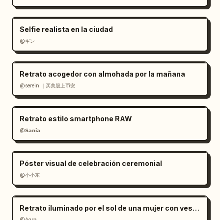
Selfie realista en la ciudad
@ギン
Retrato acogedor con almohada por la mañana
@serein ｜买美股上币安
Retrato estilo smartphone RAW
@𝗦𝗮𝗻𝗶𝗮
Póster visual de celebración ceremonial
@小小东
Retrato iluminado por el sol de una mujer con vestido de satén rojo
@Aqsa