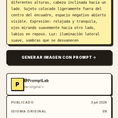
diferentes alturas, cabeza inclinada hacia un 
lado. Sujeto colocado ligeramente fuera del 
centro del encuadre, espacio negativo abierto 
visible. Expresión: relajada y tranquila, 
ojos mirando suavemente hacia otro lado, 
labios en reposo. Luz: iluminación lateral 
suave, sombras que se desvanecen 
gradualmente. Ambiente general: tranquilo, 
discreto, naturalmente sensual a través de un 
GENERAR IMAGEN CON PROMPT
lenguaje corporal relajado en lugar de 
estilismo. Textura: grano fino, ligera 
suavidad, calidad fotorrealista.
@PromptLab
P
Ver original
PUBLICADO
3 jun 2026
IDIOMA ORIGINAL
EN