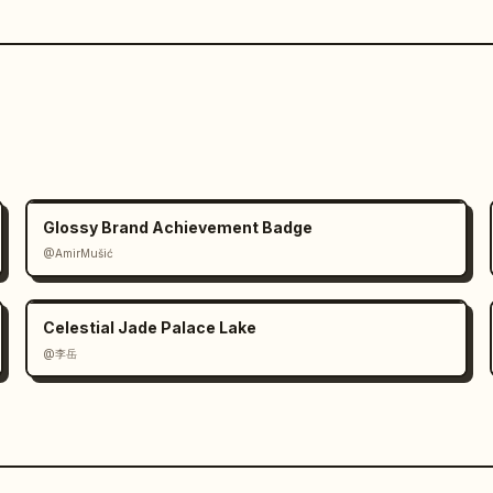
Glossy Brand Achievement Badge
@AmirMušić
Celestial Jade Palace Lake
@李岳