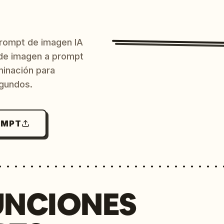
prompt de imagen IA
o de imagen a prompt
uminación para
egundos.
OMPT
UNCIONES