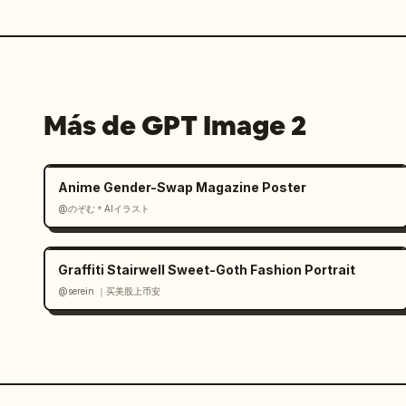
Más de GPT Image 2
Anime Gender-Swap Magazine Poster
@のぞむ＊AIイラスト
Graffiti Stairwell Sweet-Goth Fashion Portrait
@serein ｜买美股上币安