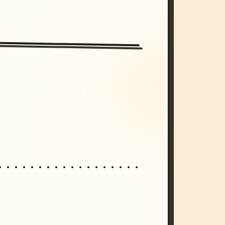
/imagine prompt: cinematic, cyberpunk s
unset, neon colors, 8k --v 6.0