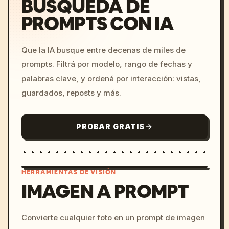
BÚSQUEDA DE
PROMPTS CON IA
Que la IA busque entre decenas de miles de
prompts. Filtrá por modelo, rango de fechas y
palabras clave, y ordená por interacción: vistas,
guardados, reposts y más.
PROBAR GRATIS
HERRAMIENTAS DE VISIÓN
IMAGEN A PROMPT
/imagine prompt: cinemati
Convierte cualquier foto en un prompt de imagen
c, cyberpunk sunset, neon