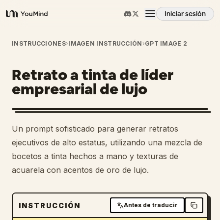
Iniciar sesión
YouMind
Resumen
INSTRUCCIONES
›
IMAGEN INSTRUCCIÓN
›
GPT IMAGE 2
Retrato a tinta de líder
Casos de uso
empresarial de lujo
Habilidades
Un prompt sofisticado para generar retratos
Prompts
ejecutivos de alto estatus, utilizando una mezcla de
bocetos a tinta hechos a mano y texturas de
acuarela con acentos de oro de lujo.
Precios
Descargar
INSTRUCCIÓN
Antes de traducir