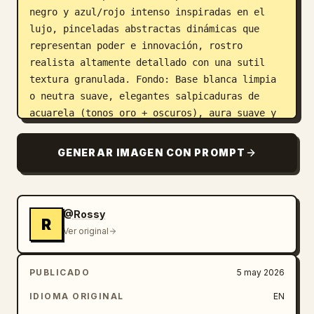
negro y azul/rojo intenso inspiradas en el 
lujo, pinceladas abstractas dinámicas que 
representan poder e innovación, rostro 
realista altamente detallado con una sutil 
textura granulada. Fondo: Base blanca limpia 
o neutra suave, elegantes salpicaduras de 
acuarela (tonos oro + oscuros), aura suave y 
brillante detrás del sujeto para una 
sensación de élite premium. Elementos 
GENERAR IMAGEN CON PROMPT
tipográficos: Título principal: “
ESCRIBE AQUÍ
” Nombre: “ESCRIBE AQUÍ” 
(estilo de pincel de lujo escrito a mano en 
negrita) Detalles adicionales: Sutiles 
@Rossy
R
acentos dorados para una estética de 
Ver original
multimillonario premium, superposición de 
textura grunge ligera para profundidad 
PUBLICADO
5 may 2026
cinematográfica, corona mínima o símbolos 
IDIOMA ORIGINAL
EN
abstractos de riqueza/poder. Firma (parte 