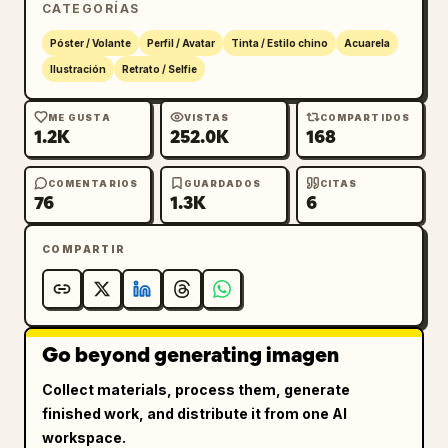
inferior): “ESCRIBE AQUÍ” Sección de cita 
CATEGORÍAS
opcional: “ESCRIBE AQUÍ” Estado de ánimo y 
Póster / Volante
Perfil / Avatar
Tinta / Estilo chino
Acuarela
tono: Élite, poderoso, cinematográfico, 
Ilustración
Retrato / Selfie
estética de legado impulsada por el lujo
ME GUSTA
VISTAS
COMPARTIDOS
1.2K
252.0K
168
COMENTARIOS
GUARDADOS
CITAS
76
1.3K
6
COMPARTIR
Go beyond generating imagen
Collect materials, process them, generate
finished work, and distribute it from one AI
workspace.